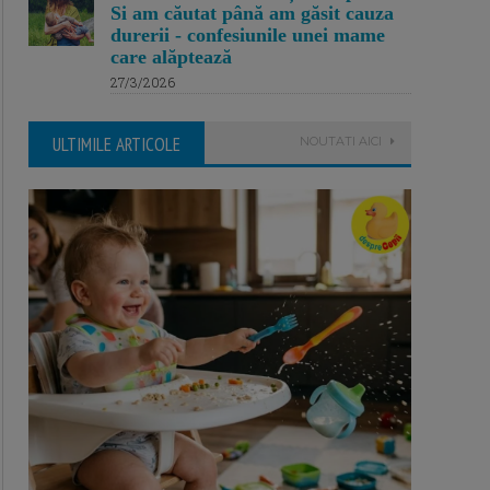
Si am căutat până am găsit cauza
durerii - confesiunile unei mame
care alăptează
27/3/2026
ULTIMILE ARTICOLE
NOUTATI AICI