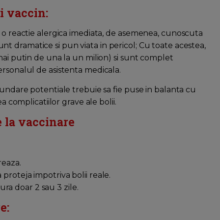
i vaccin:
e o reactie alergica imediata, de asemenea, cunoscuta
nt dramatice si pun viata in pericol; Cu toate acestea,
mai putin de una la un milion) si sunt complet
ersonalul de asistenta medicala.
cundare potentiale trebuie sa fie puse in balanta cu
a complicatiilor grave ale bolii.
 la vaccinare
reaza.
proteja impotriva bolii reale.
ra doar 2 sau 3 zile.
e: