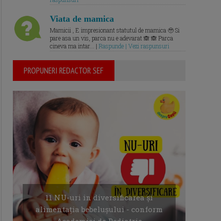
Viata de mamica
Mamicii , E impresionant statutul de mamica 🥹 Si
pare asa un vis, parca nu e adevarat 🙈 🙈 Parca
cineva ma intar... |
Raspunde | Vezi raspunsuri
PROPUNERI REDACTOR SEF
11 NU-uri in diversificarea și
alimentația bebelușului - conform