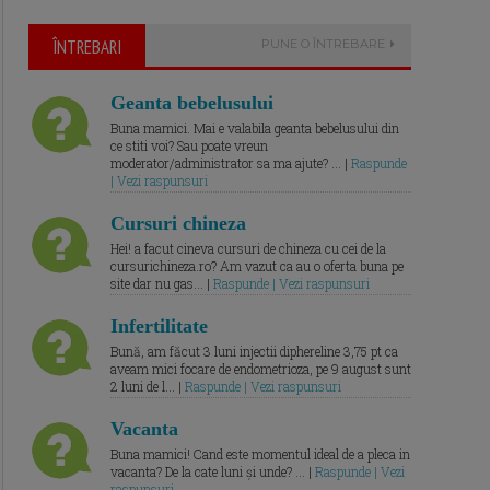
ÎNTREBARI
PUNE O ÎNTREBARE
Geanta bebelusului
Buna mamici. Mai e valabila geanta bebelusului din
ce stiti voi? Sau poate vreun
moderator/administrator sa ma ajute? ... |
Raspunde
| Vezi raspunsuri
Cursuri chineza
Hei! a facut cineva cursuri de chineza cu cei de la
cursurichineza.ro? Am vazut ca au o oferta buna pe
site dar nu gas... |
Raspunde | Vezi raspunsuri
Infertilitate
Bună, am făcut 3 luni injectii diphereline 3,75 pt ca
aveam mici focare de endometrioza, pe 9 august sunt
2 luni de l... |
Raspunde | Vezi raspunsuri
Vacanta
Buna mamici! Cand este momentul ideal de a pleca in
vacanta? De la cate luni și unde? ... |
Raspunde | Vezi
raspunsuri