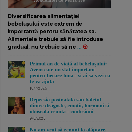
Academiei de Pediatrie
16/7/2026
AUTOR: EDITOR DC.
Diversificarea alimentației
bebelușului este extrem de
importantă pentru sănătatea sa.
Alimentele trebuie să fie introduse
gradual, nu trebuie să ne
...
Primul an de viață al bebelușului:
Avem cate un sfat important
pentru fiecare luna - si ai sa vezi ca
te va ajuta
10/7/2026
Depresia postnatala sau baletul
dintre dragoste, emotii, hormoni si
oboseala crunta - confesiuni
9/6/2026
Nu am vrut să renunț la alăptare.