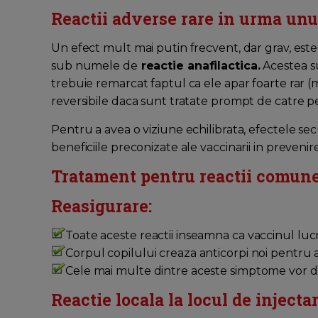
Reactii adverse rare in urma unu
Un efect mult mai putin frecvent, dar grav, est
sub numele de
reactie anafilactica.
Acestea su
trebuie remarcat faptul ca ele apar foarte rar (
reversibile daca sunt tratate prompt de catre p
Pentru a avea o viziune echilibrata, efectele se
beneficiile preconizate ale vaccinarii in prevenire
Tratament pentru reactii comune
Reasigurare:
Toate aceste reactii inseamna ca vaccinul luc
Corpul copilului creaza anticorpi noi pentru a 
Cele mai multe dintre aceste simptome vor du
Reactie locala la locul de injectar