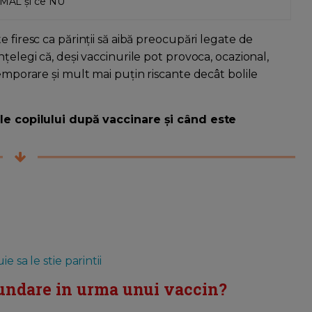
ORMAL și ce NU
 firesc ca părinții să aibă preocupări legate de
țelegi că, deși vaccinurile pot provoca, ocazional,
temporare și mult mai puțin riscante decât bolile
ale copilului după vaccinare și când este
 sa le stie parintii
cundare in urma unui vaccin?