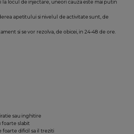
i la locul de injectare, uneori cauza este mai putin
rea apetitului si nivelul de activitate sunt, de
ent si se vor rezolva, de obicei, in 24-48 de ore.
ratie sau inghitire
foarte slabit
te dificil sa il treziti