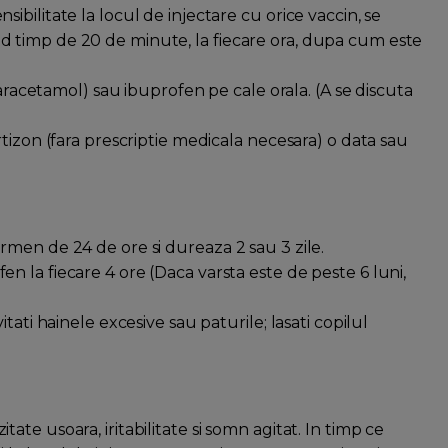
ibilitate la locul de injectare cu orice vaccin, se
 timp de 20 de minute, la fiecare ora, dupa cum este
cetamol) sau ibuprofen pe cale orala. (A se discuta
rtizon (fara prescriptie medicala necesara) o data sau
rmen de 24 de ore si dureaza 2 sau 3 zile.
n la fiecare 4 ore (Daca varsta este de peste 6 luni,
itati hainele excesive sau paturile; lasati copilul
ate usoara, iritabilitate si somn agitat. In timp ce