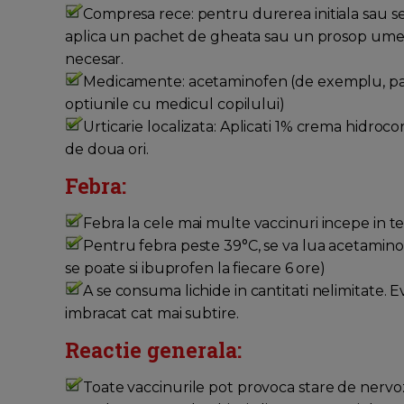
Compresa rece: pentru durerea initiala sau sens
aplica un pachet de gheata sau un prosop umed
necesar.
Medicamente: acetaminofen (de exemplu, para
optiunile cu medicul copilului)
Urticarie localizata: Aplicati 1% crema hidroco
de doua ori.
Febra:
Febra la cele mai multe vaccinuri incepe in te
Pentru febra peste 39°C, se va lua acetaminofe
se poate si ibuprofen la fiecare 6 ore)
A se consuma lichide in cantitati nelimitate. Ev
imbracat cat mai subtire.
Reactie generala:
Toate vaccinurile pot provoca stare de nervozit