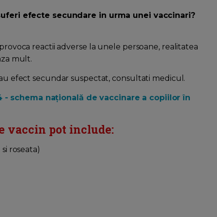
a suferi efecte secundare in urma unei vaccinari?
 provoca reactii adverse la unele persoane, realitatea
aza mult.
sau efect secundar suspectat, consultati medicul.
4 - schema națională de vaccinare a copiilor în
e vaccin pot include:
 si roseata)