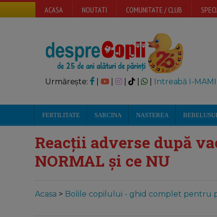
ACASA
NOUTATI
COMUNITATE / CLUB
SPECI
Urmărește:
|
|
|
|
|
Intreabă I-MAMI
FERTILITATE
SARCINA
NASTEREA
BEBELUSU
Reacții adverse după vac
NORMAL și ce NU
Acasa
>
Bolile copilului - ghid complet pentru p