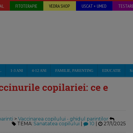
AL
FITOTERAPIE
VEDRA SHOP
USCAT + UMED
TESTARE
L
1-3 ANI
4-12 ANI
FAMILIE, PARENTING
EDUCATIE
S
cinurile copilariei: ce e
arinti
>
Vaccinarea copilului - ghidul parintilor
TEMA:
Sanatatea copilului
|
10
|
27/1/2025