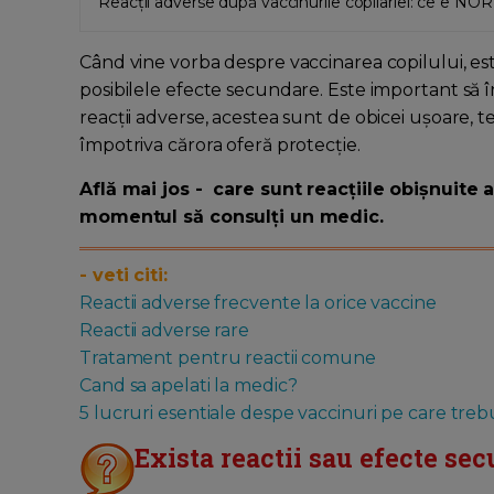
Reacții adverse după vaccinurile copilariei: ce e N
Când vine vorba despre vaccinarea copilului, este
posibilele efecte secundare. Este important să în
reacții adverse, acestea sunt de obicei ușoare, 
împotriva cărora oferă protecție.
Află mai jos - care sunt reacțiile obișnuite 
momentul să consulți un medic.
- veti citi:
Reactii adverse frecvente la orice vaccine
Reactii adverse rare
Tratament pentru reactii comune
Cand sa apelati la medic?
5 lucruri esentiale despe vaccinuri pe care trebuie
Exista reactii sau efecte se