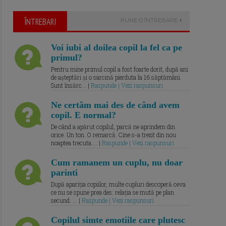
ÎNTREBARI
PUNE O ÎNTREBARE
Voi iubi al doilea copil la fel ca pe
primul?
Pentru mine primul copil a fost foarte dorit, după ani
de așteptări și o sarcină pierduta la 16 săptămâni.
Sunt însărc... |
Raspunde | Vezi raspunsuri
Ne certăm mai des de când avem
copil. E normal?
De când a apărut copilul, parcă ne aprindem din
orice. Un ton. O remarcă. Cine s-a trezit din nou
noaptea trecuta.... |
Raspunde | Vezi raspunsuri
Cum ramanem un cuplu, nu doar
parinti
După apariția copiilor, multe cupluri descoperă ceva
ce nu se spune prea des: relația se mută pe plan
secund. ... |
Raspunde | Vezi raspunsuri
Copilul simte emotiile care plutesc