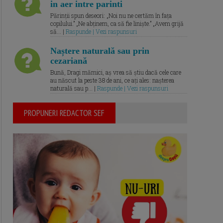
in aer intre parinti
Părinții spun deseori: „Noi nu ne certăm în fața
copilului.” „Ne abținem, ca să fie liniște.” „Avem grijă
să... |
Raspunde | Vezi raspunsuri
Naștere naturală sau prin
cezariană
Bună, Dragi mămici, aș vrea să știu dacă cele care
au născut la peste 38 de ani, ce ați ales: nașterea
naturală sau p... |
Raspunde | Vezi raspunsuri
PROPUNERI REDACTOR SEF