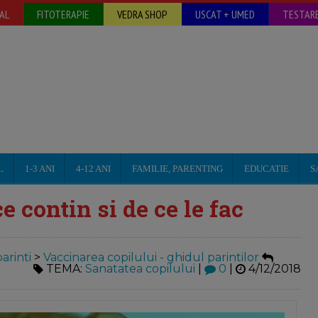
AL
FITOTERAPIE
VEDRA SHOP
USCAT + UMED
TESTARE
L
1-3 ANI
4-12 ANI
FAMILIE, PARENTING
EDUCATIE
S
e contin si de ce le fac
arinti
>
Vaccinarea copilului - ghidul parintilor
TEMA:
Sanatatea copilului
|
0
|
4/12/2018