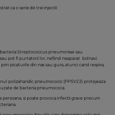
at ca o serie de trei injectii:
e bacteria Streptococcus pneumoniae sau
au pot fi purtatorii lor, nefiind neaparat bolnavi.
l prin picaturile din nas sau gura, atunci cand respira,
inul polizaharidic pneumococic (PPSV23) protejeaza
cauzate de bacteria pneumococa.
a persoana, si poate provoca infectii grave precum
cteriana.
rii pneumococice (tipurile care determina cele mai