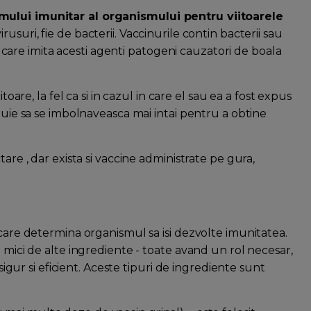
mului imunitar al organismului pentru viitoarele
irusuri, fie de bacterii. Vaccinurile contin bacterii sau
i, care imita acesti agenti patogeni cauzatori de boala
toare, la fel ca si in cazul in care el sau ea a fost expus
ebuie sa se imbolnaveasca mai intai pentru a obtine
are , dar exista si vaccine administrate pe gura,
 care determina organismul sa isi dezvolte imunitatea.
 mici de alte ingrediente - toate avand un rol necesar,
 sigur si eficient. Aceste tipuri de ingrediente sunt