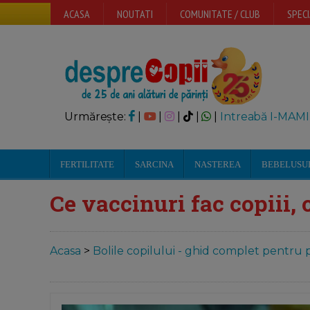
ACASA
NOUTATI
COMUNITATE / CLUB
SPECI
Urmărește:
|
|
|
|
|
Intreabă I-MAMI
FERTILITATE
SARCINA
NASTEREA
BEBELUSU
Ce vaccinuri fac copiii, c
Acasa
>
Bolile copilului - ghid complet pentru p