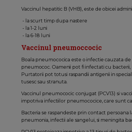
Vaccinul hepatitic B (VHB), este de obicei administr
- la scurt timp dupa nastere
- la 1-2 luni
- la 6-18 luni
Vaccinul pneumoccocic
Boala pneumococica este o infectie cauzata d
pneumococ. Oamenii pot fi infectati cu bacterii, s
Purtatorii pot totusi raspandii antigenii in specia
tusesc sau stranuta.
Vaccinul pneumococic conjugat (PCV13) si vacc
impotriva infectiilor pneumococice, care sunt 
Bacteria se raspandeste prin contact persoana l
pneumonia, infectii ale sangelui, si meningita ba
PCV13 protejeaza impotriva a 13 tipuri de bacte