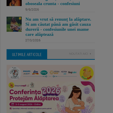
oboseala crunta - confesiuni
9/6/2026
Nu am vrut să renunț la alăptare.
Si am căutat până am găsit cauza
durerii - confesiunile unei mame
care alăptează
27/3/2026
ULTIMILE ARTICOLE
NOUTATI AICI