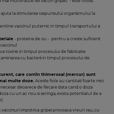
 mai multe doze de vaccin gripal) - este folosit
 ajuta la stimularea raspunsului organismului la
ntine vaccinul puternic in timpul transportului si
teriale
- proteina de ou - pentru a creste suficient
 vaccinul
iva toxine in timpul procesului de fabricatie
aminarea cu bacterii in timpul procesului de
 curent, care contin thimerosal (mercur) sunt
 mai multe doze.
Aceste fiole au cantitati foarte mici
e necesar deoarece de fiecare data cand o doza
oza cu un ac nou si seringa, exista potentialul de a
).
 vaccinuri impotriva gripei provoaca vreun rau, cu