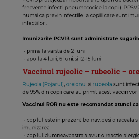
frecvente infectii pneumococice la copii). PPSV2
numai ca previn infectiile la copiiii care sunt imu
infectiilor .
Imunizarile PCV13 sunt administrate sugarilo
- prima la varsta de 2 luni
- apoi la 4 luni, 6 luni, si 12-15 luni
Vaccinul rujeolic – rubeolic – or
Rujeola (Pojarul)
,
oreionul
si
rubeola
sunt infect
de 95% din copiii care au primit acest vaccin vor fi
Vaccinul ROR nu este recomandat atunci ca
- copilul este in prezent bolnav, desi o raceala 
imunizarea
- copilul dumneavoastra a avut o reactie alergica