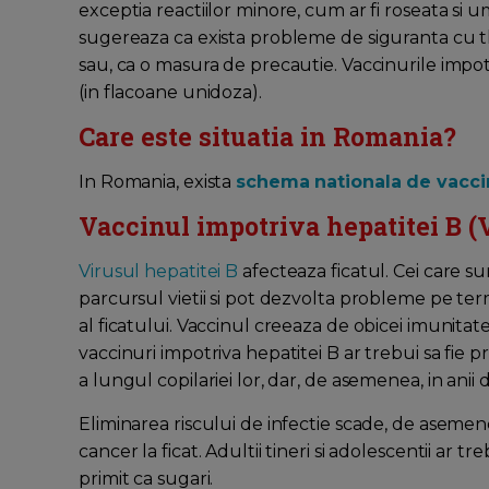
exceptia reactiilor minore, cum ar fi roseata si u
sugereaza ca exista probleme de siguranta cu th
sau, ca o masura de precautie. Vaccinurile impot
(in flacoane unidoza).
Care este situatia in Romania?
In Romania, exista
schema nationala de vacci
Vaccinul impotriva hepatitei B 
Virusul hepatitei B
afecteaza ficatul. Cei care su
parcursul vietii si pot dezvolta probleme pe ter
al ficatului. Vaccinul creeaza de obicei imunita
vaccinuri impotriva hepatitei B ar trebui sa fie p
a lungul copilariei lor, dar, de asemenea, in anii 
Eliminarea riscului de infectie scade, de asemenea
cancer la ficat. Adultii tineri si adolescentii ar 
primit ca sugari.