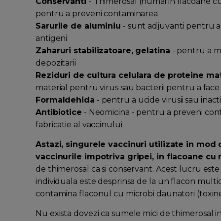
Conservanti
- Thimerosal (numai in flacoane cu
pentru a preveni contaminarea
Sarurile de aluminiu
- sunt adjuvanti pentru a
antigeni
Zaharuri stabilizatoare, gelatina
- pentru a me
depozitarii
Reziduri de cultura celulara de proteine ​​ma
material pentru virus sau bacterii pentru a face
Formaldehida
- pentru a ucide virusii sau inact
Antibiotice
- Neomicina - pentru a preveni cont
fabricatie al vaccinului
Astazi, singurele vaccinuri utilizate in mod
vaccinurile impotriva gripei, in flacoane cu
de thimerosal ca si conservant. Acest lucru est
individuala este desprinsa de la un flacon multid
contamina flaconul cu microbi daunatori (toxine
Nu exista dovezi ca sumele mici de thimerosal in