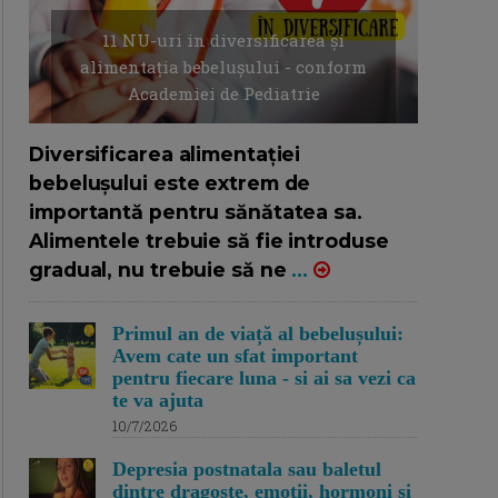
11 NU-uri in diversificarea și
alimentația bebelușului - conform
Academiei de Pediatrie
16/7/2026
AUTOR: EDITOR DC.
Diversificarea alimentației
bebelușului este extrem de
importantă pentru sănătatea sa.
Alimentele trebuie să fie introduse
gradual, nu trebuie să ne
...
Primul an de viață al bebelușului:
Avem cate un sfat important
pentru fiecare luna - si ai sa vezi ca
te va ajuta
10/7/2026
Depresia postnatala sau baletul
dintre dragoste, emotii, hormoni si