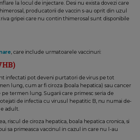
mflare la locul de injectare. Desi nu exista dovezi care
imerosal, producatorii de vaccin s-au oprit din uzul
riva gripei care nu contin thimerosal sunt disponibile
nare
, care include urmatoarele vaccinuri:
(VHB)
nt infectati pot deveni purtatori de virus pe tot
men lung, cum ar fi ciroza (boala hepatica) sau cancer
te pe termen lung. Sugarii care primesc seria de
rotejati de infectia cu virusul hepatitic B, nu numai de-
de adult.
, riscul de ciroza hepatica, boala hepatica cronica, si
trebui sa primeasca vaccinul in cazul in care nu l-au