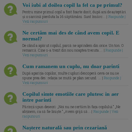
Voi iubi al doilea copil la fel ca pe primul?
Pentru mine primul copil a fost foarte dorit, după ani de așteptări
și o sarcină pierduta la 16 săptămâni. Sunt însărc... |
Raspunde |
Vezi raspunsuri
Ne certăm mai des de când avem copil. E
normal?
De când a apărut copilul, parcă ne aprindem din orice. Un ton. O
remarcă. Cine s-a trezit din nou noaptea trecuta.... |
Raspunde |
Vezi raspunsuri
Cum ramanem un cuplu, nu doar parinti
După apariția copiilor, multe cupluri descoperă ceva ce nu se
spune prea des: relația se mută pe plan secund. ... |
Raspunde |
Vezi raspunsuri
Copilul simte emotiile care plutesc in aer
intre parinti
Părinții spun deseori: „Noi nu ne certăm în fața copilului.” „Ne
abținem, ca să fie liniște.” „Avem grijă să... |
Raspunde | Vezi
raspunsuri
Naștere naturală sau prin cezariană