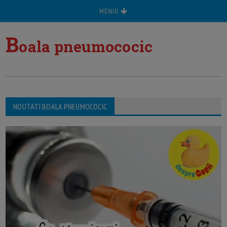
MENIU
B
oala pneumococic
NOUTATI BOALA PNEUMOCOCIC