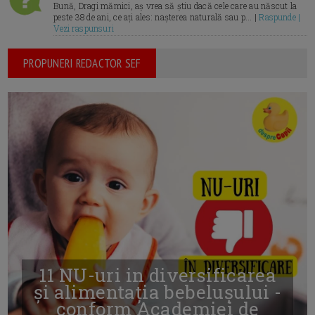
Bună, Dragi mămici, aș vrea să știu dacă cele care au născut la
peste 38 de ani, ce ați ales: nașterea naturală sau p... |
Raspunde |
Vezi raspunsuri
PROPUNERI REDACTOR SEF
11 NU-uri in diversificarea
și alimentația bebelușului -
conform Academiei de