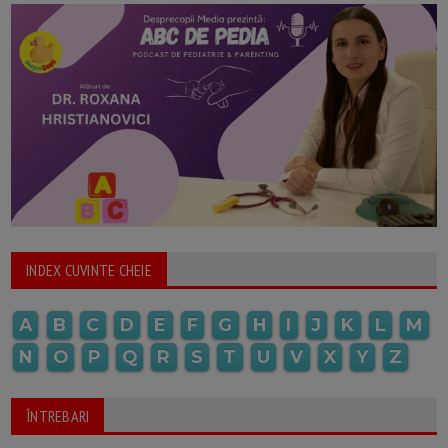
INDEX CUVINTE CHEIE
A
B
C
D
E
F
G
H
I
J
K
L
M
N
O
P
Q
R
S
T
U
V
X
Y
Z
ÎNTREBARI