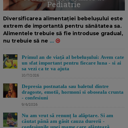
Pediatrie
16/7/2026
AUTOR: EDITOR DC.
Diversificarea alimentației bebelușului este
extrem de importantă pentru sănătatea sa.
Alimentele trebuie să fie introduse gradual,
nu trebuie să ne
...
Primul an de viață al bebelușului: Avem cate
un sfat important pentru fiecare luna - si ai
sa vezi ca te va ajuta
10/7/2026
Depresia postnatala sau baletul dintre
dragoste, emotii, hormoni si oboseala crunta
- confesiuni
9/6/2026
Nu am vrut să renunț la alăptare. Si am
căutat până am găsit cauza durerii -
confesiunile unei mame care alăptează