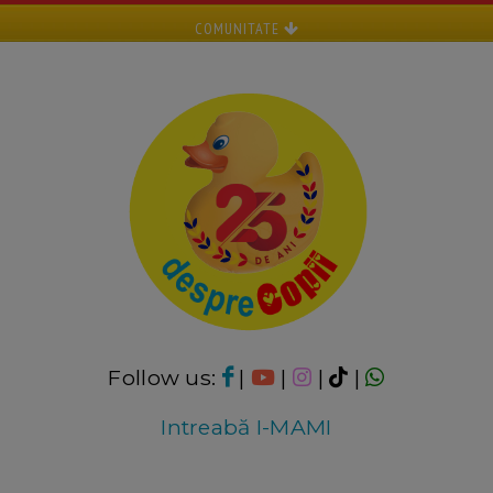
COMUNITATE
Follow us:
|
|
|
|
Intreabă I-MAMI