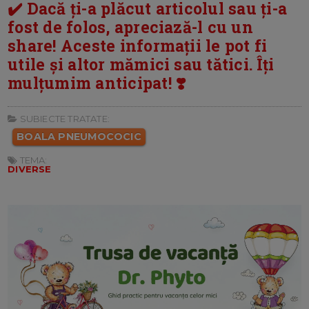
✔️ Dacă ți-a plăcut articolul sau ți-a
fost de folos, apreciază-l cu un
share! Aceste informații le pot fi
utile și altor mămici sau tătici. Îți
mulțumim anticipat! ❣️
SUBIECTE TRATATE:
BOALA PNEUMOCOCIC
TEMA:
DIVERSE