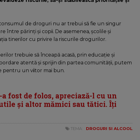
evalueze riscurile, să-și stabilească prioritățile și
 consumul de droguri nu ar trebui să fie un singur
 între părinți și copii. De asemenea, școlile și
 tinerilor cu privire la riscurile drogurilor.
ilor trebuie să înceapă acasă, prin educație și
abordare atentă și sprijin din partea comunității, putem
te pentru un viitor mai bun.
i-a fost de folos, apreciază-l cu un
tile și altor mămici sau tătici. Îți
TEMA:
DROGURI SI ALCOOL