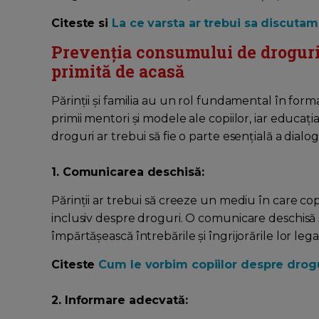
Citeste si
La ce varsta ar trebui sa discutam
Prevenția consumului de droguri 
primită de acasă
Părinții și familia au un rol fundamental în form
primii mentori și modele ale copiilor, iar educaț
droguri ar trebui să fie o parte esențială a dialog
1. Comunicarea deschisă:
Părinții ar trebui să creeze un mediu în care copi
inclusiv despre droguri. O comunicare deschisă și
împărtășească întrebările și îngrijorările lor l
Citeste
Cum le vorbim copiilor despre drog
2. Informare adecvată: