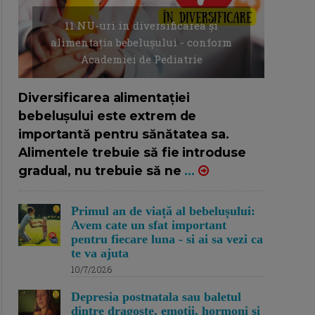
11 NU-uri in diversificarea și
alimentația bebelușului - conform
Academiei de Pediatrie
16/7/2026
AUTOR: EDITOR DC.
Diversificarea alimentației
bebelușului este extrem de
importantă pentru sănătatea sa.
Alimentele trebuie să fie introduse
gradual, nu trebuie să ne
...
Primul an de viață al bebelușului:
Avem cate un sfat important
pentru fiecare luna - si ai sa vezi ca
te va ajuta
10/7/2026
Depresia postnatala sau baletul
dintre dragoste, emotii, hormoni si