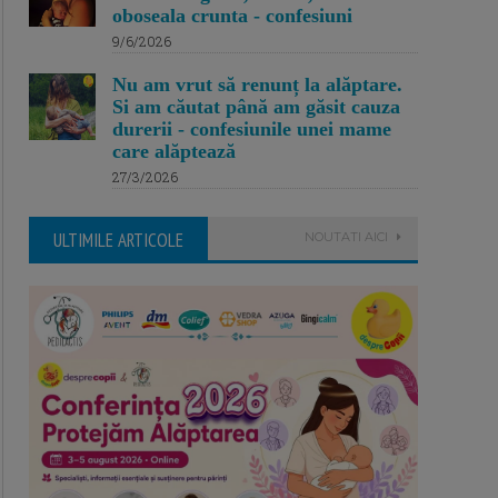
oboseala crunta - confesiuni
9/6/2026
Nu am vrut să renunț la alăptare.
Si am căutat până am găsit cauza
durerii - confesiunile unei mame
care alăptează
27/3/2026
ULTIMILE ARTICOLE
NOUTATI AICI