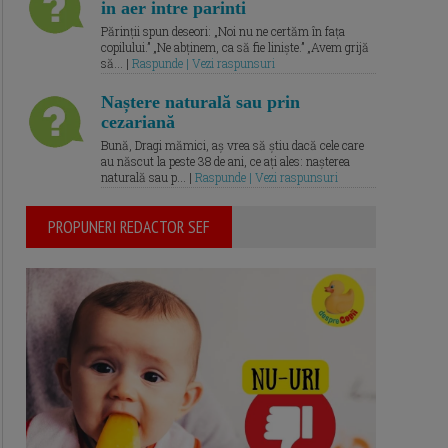
in aer intre parinti
Părinții spun deseori: „Noi nu ne certăm în fața
copilului.” „Ne abținem, ca să fie liniște.” „Avem grijă
să... |
Raspunde | Vezi raspunsuri
Naștere naturală sau prin
cezariană
Bună, Dragi mămici, aș vrea să știu dacă cele care
au născut la peste 38 de ani, ce ați ales: nașterea
naturală sau p... |
Raspunde | Vezi raspunsuri
PROPUNERI REDACTOR SEF