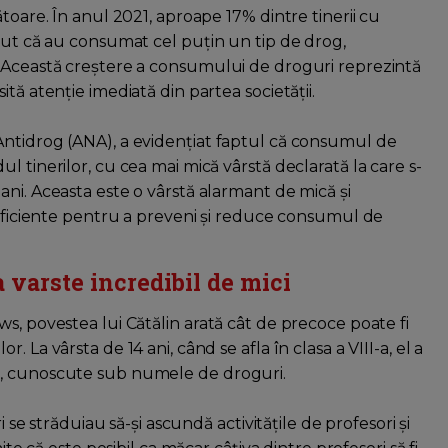
toare. În anul 2021, aproape 17% dintre tinerii cu
scut că au consumat cel puțin un tip de drog,
. Această creștere a consumului de droguri reprezintă
tă atenție imediată din partea societății.
Antidrog (ANA), a evidențiat faptul că consumul de
 tinerilor, cu cea mai mică vârstă declarată la care s-
ni. Aceasta este o vârstă alarmant de mică și
 eficiente pentru a preveni și reduce consumul de
 varste incredibil de mici
s, povestea lui Cătălin arată cât de precoce poate fi
 La vârsta de 14 ani, când se afla în clasa a VIII-a, el a
e, cunoscute sub numele de droguri.
i se străduiau să-și ascundă activitățile de profesori și