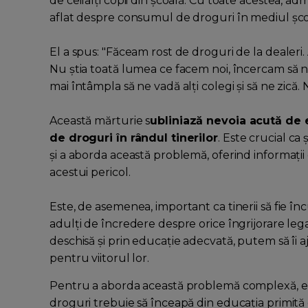
de ceilalți copii din școală. Cu toate acestea, adm
aflat despre consumul de droguri în mediul șco
El a spus: "Făceam rost de droguri de la dealer
Nu știa toată lumea ce facem noi, încercam să ne f
mai întâmpla să ne vadă alți colegi și să ne zică. 
Această mărturie s
ubliniază nevoia acută de 
de droguri în rândul tinerilor
. Este crucial ca
și a aborda această problemă, oferind informații c
acestui pericol.
Este, de asemenea, important ca tinerii să fie încur
adulți de încredere despre orice îngrijorare l
deschisă și prin educație adecvată, putem să îi a
pentru viitorul lor.
Pentru a aborda această problemă complexă, es
droguri trebuie să înceapă din educația primită 