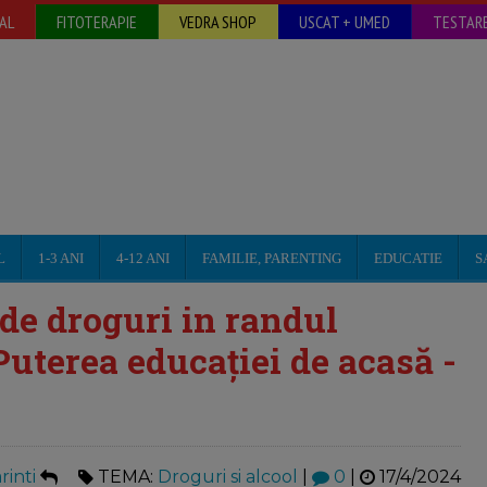
AL
FITOTERAPIE
VEDRA SHOP
USCAT + UMED
TESTARE
L
1-3 ANI
4-12 ANI
FAMILIE, PARENTING
EDUCATIE
S
de droguri in randul
uterea educației de acasă -
inti
TEMA:
Droguri si alcool
|
0
|
17/4/2024