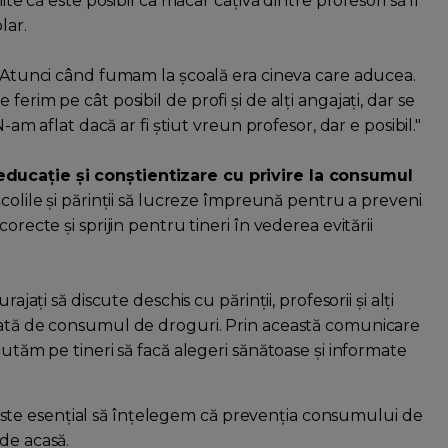
ite că este posibil ca măcar câțiva dintre profesori să fi
lar.
i. Atunci când fumam la școală era cineva care aducea.
erim pe cât posibil de profi și de alți angajați, dar se
N-am aflat dacă ar fi știut vreun profesor, dar e posibil."
educație și conștientizare cu privire la consumul
 școlile și părinții să lucreze împreună pentru a preveni
orecte și sprijin pentru tineri în vederea evitării
ajați să discute deschis cu părinții, profesorii și alți
egată de consumul de droguri. Prin această comunicare
jutăm pe tineri să facă alegeri sănătoase și informate
te esențial să înțelegem că prevenția consumului de
de acasă.