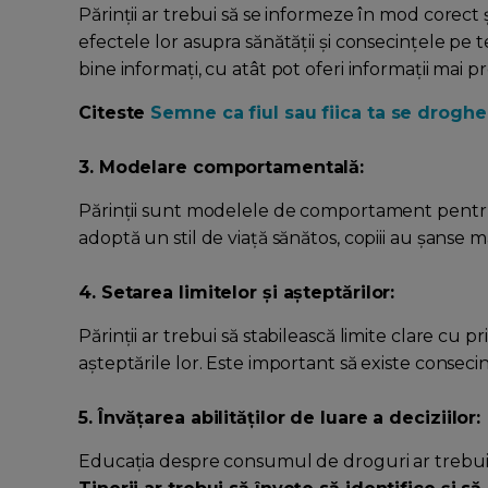
Părinții ar trebui să se informeze în mod corect ș
efectele lor asupra sănătății și consecințele pe
bine informați, cu atât pot oferi informații mai pre
Citeste
Semne ca fiul sau fiica ta se drogh
3. Modelare comportamentală:
Părinții sunt modelele de comportament pentru c
adoptă un stil de viață sănătos, copiii au șanse
4. Setarea limitelor și așteptărilor:
Părinții ar trebui să stabilească limite clare cu 
așteptările lor. Este important să existe conseci
5. Învățarea abilităților de luare a deciziilor:
Educația despre consumul de droguri ar trebui să