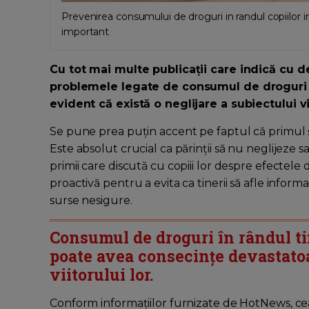
Prevenirea consumului de droguri in randul copiilor
important
Cu tot mai multe publicații care indică cu de
problemele legate de consumul de droguri in 
evident că există o neglijare a subiectului vi
Se pune prea puțin accent pe faptul că primul ș
Este absolut crucial ca părinții să nu neglijeze sau
primii care discută cu copiii lor despre efectel
proactivă pentru a evita ca tinerii să afle inform
surse nesigure.
Consumul de droguri în rândul ti
poate avea consecințe devastatoar
viitorului lor.
Conform informațiilor furnizate de HotNews, cea