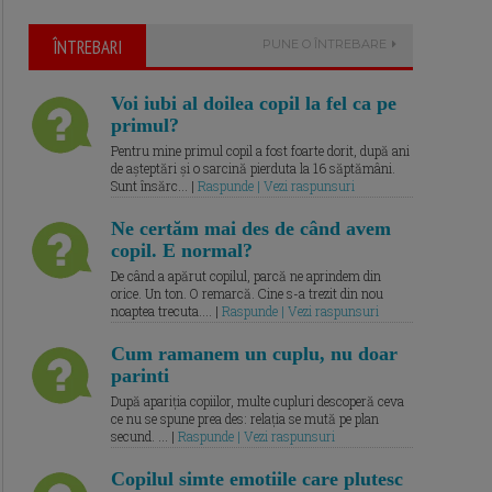
ÎNTREBARI
PUNE O ÎNTREBARE
Voi iubi al doilea copil la fel ca pe
primul?
Pentru mine primul copil a fost foarte dorit, după ani
de așteptări și o sarcină pierduta la 16 săptămâni.
Sunt însărc... |
Raspunde | Vezi raspunsuri
Ne certăm mai des de când avem
copil. E normal?
De când a apărut copilul, parcă ne aprindem din
orice. Un ton. O remarcă. Cine s-a trezit din nou
noaptea trecuta.... |
Raspunde | Vezi raspunsuri
Cum ramanem un cuplu, nu doar
parinti
După apariția copiilor, multe cupluri descoperă ceva
ce nu se spune prea des: relația se mută pe plan
secund. ... |
Raspunde | Vezi raspunsuri
Copilul simte emotiile care plutesc