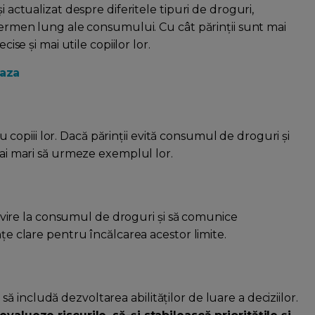
i actualizat despre diferitele tipuri de droguri,
 termen lung ale consumului. Cu cât părinții sunt mai
cise și mai utile copiilor lor.
eaza
opiii lor. Dacă părinții evită consumul de droguri și
 mai mari să urmeze exemplul lor.
privire la consumul de droguri și să comunice
nțe clare pentru încălcarea acestor limite.
 includă dezvoltarea abilităților de luare a deciziilor.