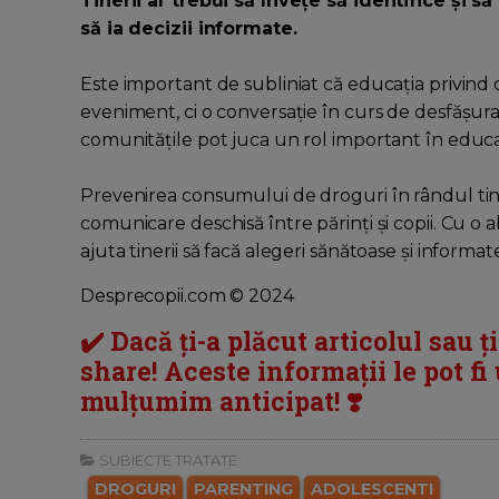
Tinerii ar trebui să învețe să identifice și să 
să ia decizii informate.
Este important de subliniat că educația privind
eveniment, ci o conversație în curs de desfășurare
comunitățile pot juca un rol important în educația
Prevenirea consumului de droguri în rândul tiner
comunicare deschisă între părinți și copii. Cu o 
ajuta tinerii să facă alegeri sănătoase și informa
Desprecopii.com © 2024
✔️ Dacă ți-a plăcut articolul sau ț
share! Aceste informații le pot fi u
mulțumim anticipat! ❣️
SUBIECTE TRATATE:
DROGURI
PARENTING
ADOLESCENTI