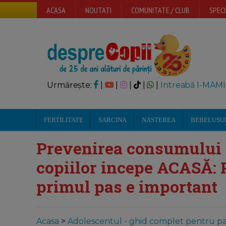
ACASA
NOUTATI
COMUNITATE / CLUB
SPECI
Urmărește:
|
|
|
|
|
Intreabă I-MAMI
FERTILITATE
SARCINA
NASTEREA
BEBELUSU
Prevenirea consumului 
copiilor incepe ACASĂ: P
primul pas e important
Acasa
>
Adolescentul - ghid complet pentru par