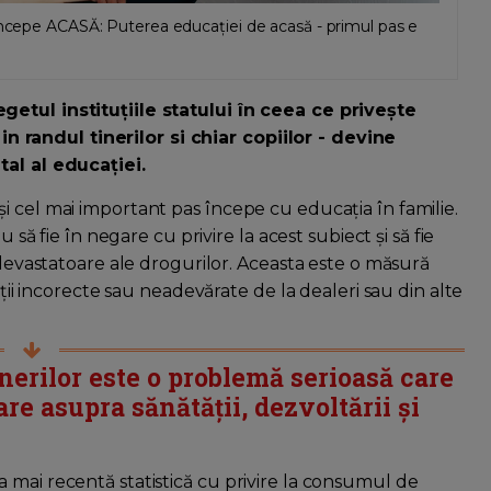
 incepe ACASĂ: Puterea educației de acasă - primul pas e
getul instituțiile statului în ceea ce privește
randul tinerilor si chiar copiilor - devine
tal al educației.
i cel mai important pas începe cu educația în familie.
 să fie în negare cu privire la acest subiect și să fie
e devastatoare ale drogurilor. Aceasta este o măsură
ații incorecte sau neadevărate de la dealeri sau din alte
nerilor este o problemă serioasă care
e asupra sănătății, dezvoltării și
 mai recentă statistică cu privire la consumul de