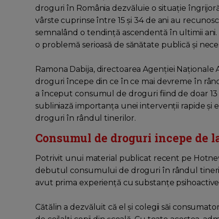
droguri în România dezvăluie o situație îngrijoră
vârste cuprinse între 15 și 34 de ani au recuno
semnalând o tendință ascendentă în ultimii ani
o problemă serioasă de sănătate publică și necesi
Ramona Dabija, directoarea Agenției Naționale 
droguri începe din ce în ce mai devreme în rândul
a început consumul de droguri fiind de doar 13 a
subliniază importanța unei intervenții rapide și
droguri în rândul tinerilor.
Consumul de droguri incepe de la
Potrivit unui material publicat recent pe Hotnew
debutul consumului de droguri în rândul tinerilor.
avut prima experiență cu substanțe psihoactiv
Cătălin a dezvăluit că el și colegii săi consumator