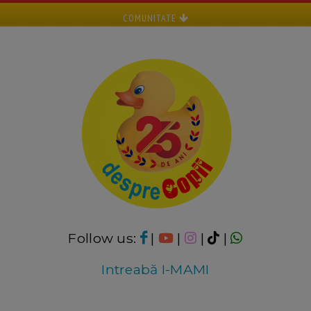
COMUNITATE
Follow us:
|
|
|
|
Intreabă I-MAMI