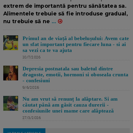
extrem de importantă pentru sănătatea sa.
Alimentele trebuie să fie introduse gradual,
nu trebuie să ne
...
Primul an de viață al bebelușului: Avem cate
un sfat important pentru fiecare luna - si ai
sa vezi ca te va ajuta
10/7/2026
Depresia postnatala sau baletul dintre
dragoste, emotii, hormoni si oboseala crunta
- confesiuni
9/6/2026
Nu am vrut să renunț la alăptare. Si am
căutat până am găsit cauza durerii -
confesiunile unei mame care alăptează
27/3/2026