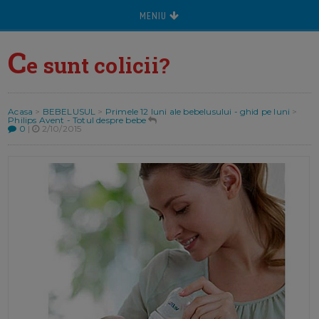
MENIU
C
e sunt colicii?
Acasa
>
BEBELUSUL
>
Primele 12 luni ale bebelusului - ghid pe luni
>
Philips Avent - Totul despre bebe
0
|
2/10/2015