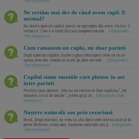
Vezi raspunsuri
Ne certăm mai des de când avem copil. E
normal?
De când a apărut copilul, parcă ne aprindem din orice. Un ton. O
remarcă. Cine s-a trezit din nou noaptea trecuta.... |
Raspunde |
Vezi raspunsuri
Cum ramanem un cuplu, nu doar parinti
După apariția copiilor, multe cupluri descoperă ceva ce nu se
spune prea des: relația se mută pe plan secund. ... |
Raspunde |
Vezi raspunsuri
Copilul simte emotiile care plutesc in aer
intre parinti
Părinții spun deseori: „Noi nu ne certăm în fața copilului.” „Ne
abținem, ca să fie liniște.” „Avem grijă să... |
Raspunde | Vezi
raspunsuri
Naștere naturală sau prin cezariană
Bună, Dragi mămici, aș vrea să știu dacă cele care au născut la
peste 38 de ani, ce ați ales: nașterea naturală sau p... |
Raspunde |
Vezi raspunsuri