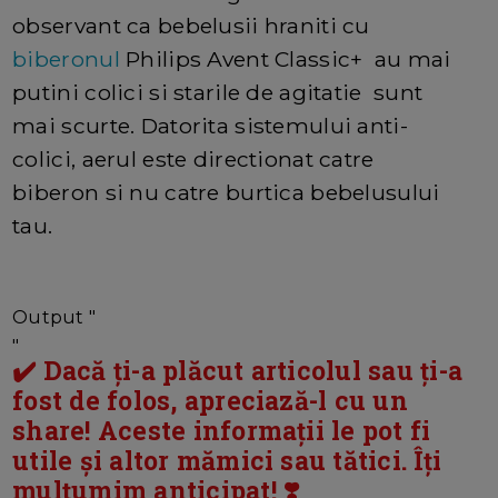
observant ca bebelusii hraniti cu
biberonul
Philips Avent Classic+ au mai
putini colici si starile de agitatie sunt
mai scurte. Datorita sistemului anti-
colici, aerul este directionat catre
biberon si nu catre burtica bebelusului
tau.
Output "
"
✔️ Dacă ți-a plăcut articolul sau ți-a
fost de folos, apreciază-l cu un
share! Aceste informații le pot fi
utile și altor mămici sau tătici. Îți
mulțumim anticipat! ❣️