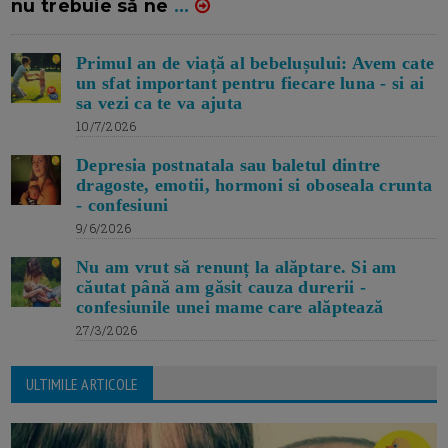
nu trebuie să ne
...
Primul an de viață al bebelușului: Avem cate
un sfat important pentru fiecare luna - si ai
sa vezi ca te va ajuta
10/7/2026
Depresia postnatala sau baletul dintre
dragoste, emotii, hormoni si oboseala crunta
- confesiuni
9/6/2026
Nu am vrut să renunț la alăptare. Si am
căutat până am găsit cauza durerii -
confesiunile unei mame care alăptează
27/3/2026
ULTIMILE ARTICOLE