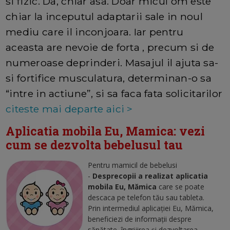
si fizic. Da, chiar asa. Doar micul om este
chiar la inceputul adaptarii sale in noul
mediu care il inconjoara. Iar pentru
aceasta are nevoie de forta , precum si de
numeroase deprinderi. Masajul il ajuta sa-
si fortifice musculatura, determinan-o sa
“intre in actiune”, si sa faca fata solicitarilor
citeste mai departe aici >
Aplicatia mobila Eu, Mamica: vezi
cum se dezvolta bebelusul tau
Pentru mamicil de bebelusi
-
Desprecopii a realizat aplicatia
mobila Eu, Mămica
care se poate
descaca pe telefon tău sau tableta.
Prin intermediul aplicaţiei Eu, Mămica,
beneficiezi de informaţii despre
sănătate, îngrijirea şi dezvoltarea