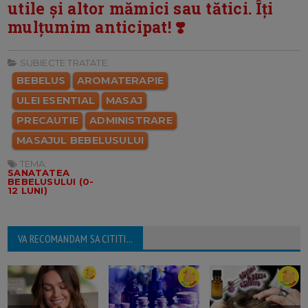
utile și altor mămici sau tătici. Îți
mulțumim anticipat! ❣️
SUBIECTE TRATATE:
BEBELUS
AROMATERAPIE
ULEI ESENTIAL
MASAJ
PRECAUTIE
ADMINISTRARE
MASAJUL BEBELUSULUI
TEMA:
SANATATEA
BEBELUSULUI (0-
12 LUNI)
VA RECOMANDAM SA CITITI...