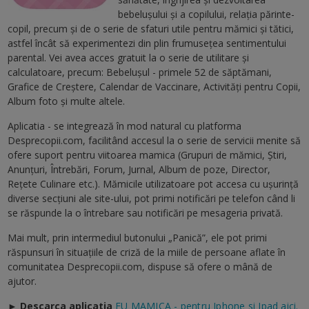
bebelușului și a copilului, relaţia părinte-
copil, precum şi de o serie de sfaturi utile pentru mămici şi tătici,
astfel încât să experimentezi din plin frumuseţea sentimentului
parental. Vei avea acces gratuit la o serie de utilitare şi
calculatoare, precum: Bebeluşul - primele 52 de săptămani,
Grafice de Creştere, Calendar de Vaccinare, Activităţi pentru Copii,
Album foto şi multe altele.
Aplicatia - se integrează în mod natural cu platforma
Desprecopii.com, facilitând accesul la o serie de servicii menite să
ofere suport pentru viitoarea mamica (Grupuri de mămici, Ştiri,
Anunţuri, Întrebări, Forum, Jurnal, Album de poze, Director,
Reţete Culinare etc.). Mămicile utilizatoare pot accesa cu uşurinţă
diverse secţiuni ale site-ului, pot primi notificări pe telefon când li
se răspunde la o întrebare sau notificări pe mesageria privată.
Mai mult, prin intermediul butonului „Panică”, ele pot primi
răspunsuri în situaţiile de criză de la miile de persoane aflate în
comunitatea Desprecopii.com, dispuse să ofere o mână de
ajutor.
► Descarca aplicatia
EU MAMICA - pentru Iphone si Ipad aici.