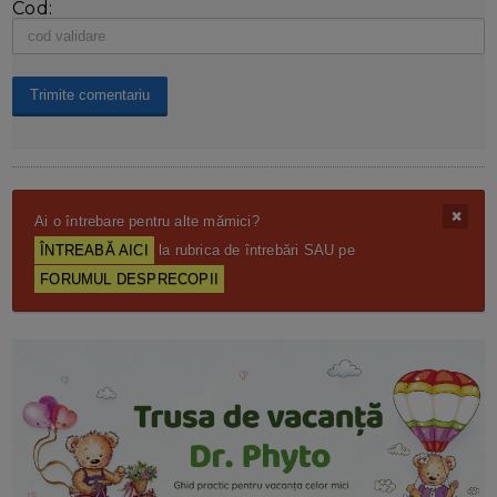
Cod:
Ai o întrebare pentru alte mămici?
ÎNTREABĂ AICI
la rubrica de întrebări SAU pe
FORUMUL DESPRECOPII