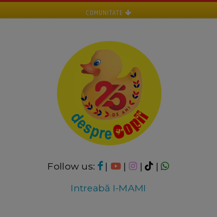
COMUNITATE
Follow us:
|
|
|
|
Intreabă I-MAMI