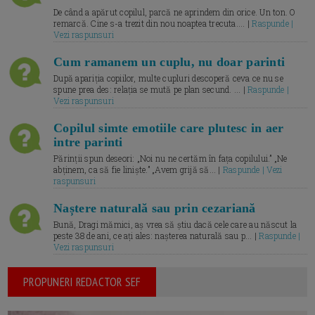
De când a apărut copilul, parcă ne aprindem din orice. Un ton. O
remarcă. Cine s-a trezit din nou noaptea trecuta.... |
Raspunde |
Vezi raspunsuri
Cum ramanem un cuplu, nu doar parinti
După apariția copiilor, multe cupluri descoperă ceva ce nu se
spune prea des: relația se mută pe plan secund. ... |
Raspunde |
Vezi raspunsuri
Copilul simte emotiile care plutesc in aer
intre parinti
Părinții spun deseori: „Noi nu ne certăm în fața copilului.” „Ne
abținem, ca să fie liniște.” „Avem grijă să... |
Raspunde | Vezi
raspunsuri
Naștere naturală sau prin cezariană
Bună, Dragi mămici, aș vrea să știu dacă cele care au născut la
peste 38 de ani, ce ați ales: nașterea naturală sau p... |
Raspunde |
Vezi raspunsuri
PROPUNERI REDACTOR SEF