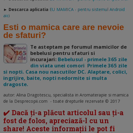
► D
escarca aplicatia
EU MAMICA - pentru sistemul Android
aici
Esti o mamica care are nevoie
de sfaturi?
Te asteptam pe forumul mamicilor de
bebelusi pentru sfaturi si
incurajari:
Bebelusul - primele 365 zile
din viata unei comori Primele 365 zile
si nopti. Casa nou nascutilor DC. Alaptare, colici,
ingrijire, baite, nopti nedormite si multa
dragoste.
autor: Alina Dragotescu, specialista in Aromaterapie si mamica
de la Desprecopii.com - toate drepturile rezervate © 2017
✔️ Dacă ți-a plăcut articolul sau ți-a
fost de folos, apreciază-l cu un
share! Aceste informații le pot fi