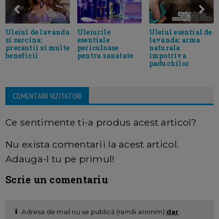
Uleiul de lavanda
Uleiurile
Uleiul esential de
si sarcina:
esentiale
lavanda: arma
precautii si multe
periculoase
naturala
beneficii
pentru sanatate
impotriva
paduchilor
COMENTARII VIZITATORI
Ce sentimente ti-a produs acest articol?
Nu exista comentarii la acest articol.
Adauga-l tu pe primul!
Scrie un comentariu
Adresa de mail nu se publică (ramâi anonim)
dar