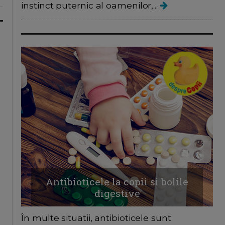
instinct puternic al oamenilor,...
Antibioticele la copii si bolile
digestive
În multe situatii, antibioticele sunt