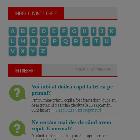
INDEX CUVINTE CHEIE
A
B
C
D
E
F
G
H
I
J
K
L
M
N
O
P
Q
R
S
T
U
V
X
Y
Z
ÎNTREBARI
PUNE O ÎNTREBARE
Voi iubi al doilea copil la fel ca pe
primul?
Pentru mine primul copil a fost foarte dorit, după ani
de așteptări și o sarcină pierduta la 16 săptămâni.
Sunt însărc... |
Raspunde | Vezi raspunsuri
Ne certăm mai des de când avem
copil. E normal?
De când a apărut copilul, parcă ne aprindem din