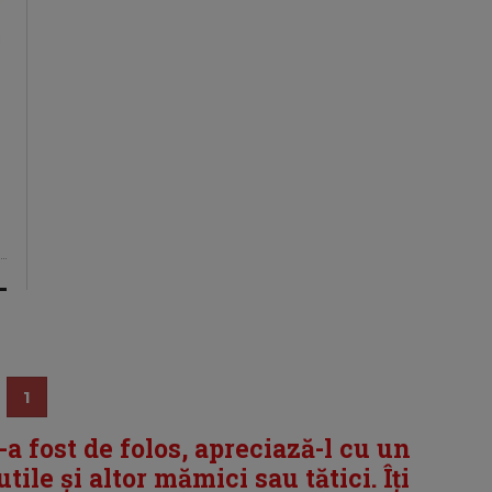
1
i-a fost de folos, apreciază-l cu un
tile și altor mămici sau tătici. Îți