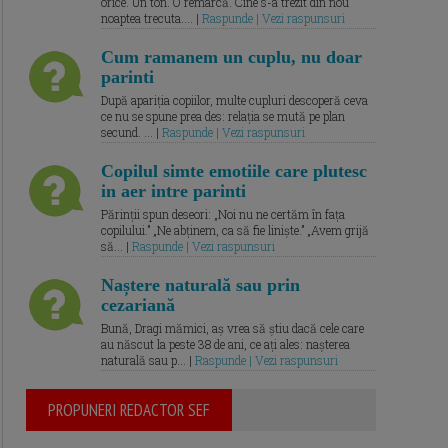
orice. Un ton. O remarcă. Cine s-a trezit din nou
noaptea trecuta.... |
Raspunde | Vezi raspunsuri
Cum ramanem un cuplu, nu doar
parinti
După apariția copiilor, multe cupluri descoperă ceva
ce nu se spune prea des: relația se mută pe plan
secund. ... |
Raspunde | Vezi raspunsuri
Copilul simte emotiile care plutesc
in aer intre parinti
Părinții spun deseori: „Noi nu ne certăm în fața
copilului.” „Ne abținem, ca să fie liniște.” „Avem grijă
să... |
Raspunde | Vezi raspunsuri
Naștere naturală sau prin
cezariană
Bună, Dragi mămici, aș vrea să știu dacă cele care
au născut la peste 38 de ani, ce ați ales: nașterea
naturală sau p... |
Raspunde | Vezi raspunsuri
PROPUNERI REDACTOR SEF