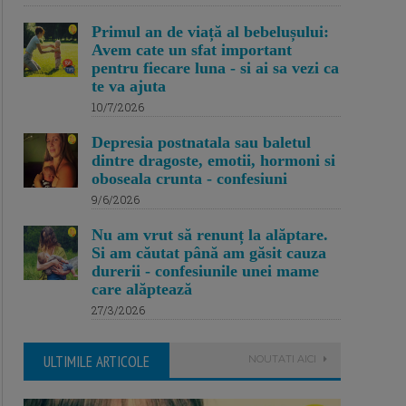
Primul an de viață al bebelușului:
Avem cate un sfat important
pentru fiecare luna - si ai sa vezi ca
te va ajuta
10/7/2026
Depresia postnatala sau baletul
dintre dragoste, emotii, hormoni si
oboseala crunta - confesiuni
9/6/2026
Nu am vrut să renunț la alăptare.
Si am căutat până am găsit cauza
durerii - confesiunile unei mame
care alăptează
27/3/2026
ULTIMILE ARTICOLE
NOUTATI AICI