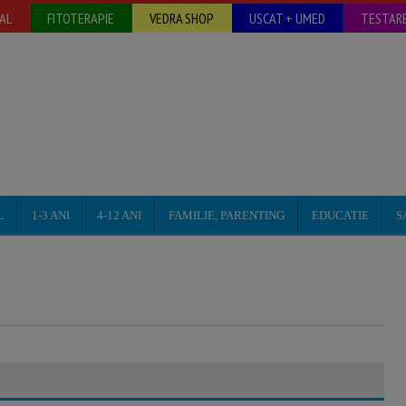
AL
FITOTERAPIE
VEDRA SHOP
USCAT + UMED
TESTARE
L
1-3 ANI
4-12 ANI
FAMILIE, PARENTING
EDUCATIE
S