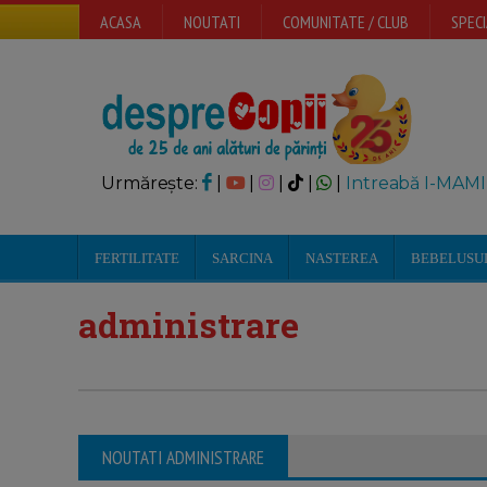
ACASA
NOUTATI
COMUNITATE / CLUB
SPECI
Urmărește:
|
|
|
|
|
Intreabă I-MAMI
FERTILITATE
SARCINA
NASTEREA
BEBELUSU
administrare
NOUTATI ADMINISTRARE