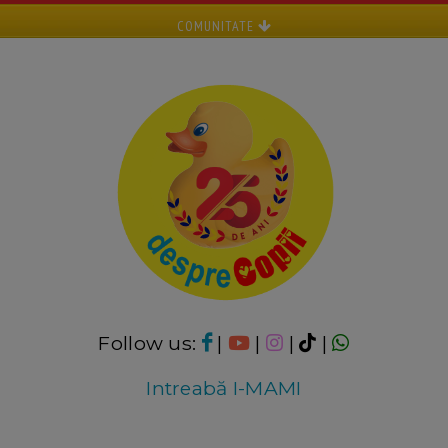
COMUNITATE
Follow us:
|
|
|
|
Intreabă I-MAMI