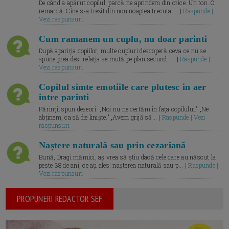
De când a apărut copilul, parcă ne aprindem din orice. Un ton. O
remarcă. Cine s-a trezit din nou noaptea trecuta.... |
Raspunde |
Vezi raspunsuri
Cum ramanem un cuplu, nu doar parinti
După apariția copiilor, multe cupluri descoperă ceva ce nu se
spune prea des: relația se mută pe plan secund. ... |
Raspunde |
Vezi raspunsuri
Copilul simte emotiile care plutesc in aer
intre parinti
Părinții spun deseori: „Noi nu ne certăm în fața copilului.” „Ne
abținem, ca să fie liniște.” „Avem grijă să... |
Raspunde | Vezi
raspunsuri
Naștere naturală sau prin cezariană
Bună, Dragi mămici, aș vrea să știu dacă cele care au născut la
peste 38 de ani, ce ați ales: nașterea naturală sau p... |
Raspunde |
Vezi raspunsuri
PROPUNERI REDACTOR SEF