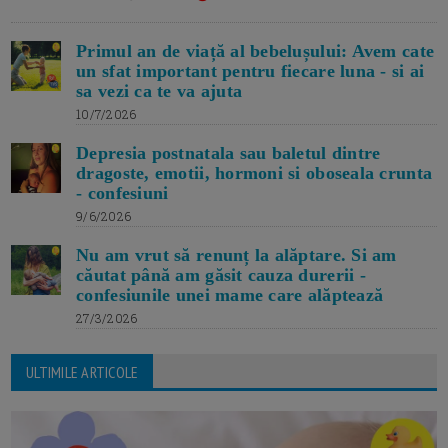
Primul an de viață al bebelușului: Avem cate
un sfat important pentru fiecare luna - si ai
sa vezi ca te va ajuta
10/7/2026
Depresia postnatala sau baletul dintre
dragoste, emotii, hormoni si oboseala crunta
- confesiuni
9/6/2026
Nu am vrut să renunț la alăptare. Si am
căutat până am găsit cauza durerii -
confesiunile unei mame care alăptează
27/3/2026
ULTIMILE ARTICOLE