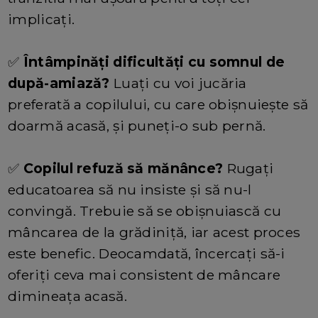
implicați.
✅
Întâmpinăți dificultăți cu somnul de
după-amiază?
Luați cu voi jucăria
preferată a copilului, cu care obișnuiește să
doarmă acasă, și puneți-o sub pernă.
✅
Copilul refuză să mănânce?
Rugați
educatoarea să nu insiste și să nu-l
convingă. Trebuie să se obișnuiască cu
mâncarea de la grădiniță, iar acest proces
este benefic. Deocamdată, încercați să-i
oferiți ceva mai consistent de mâncare
dimineața acasă.