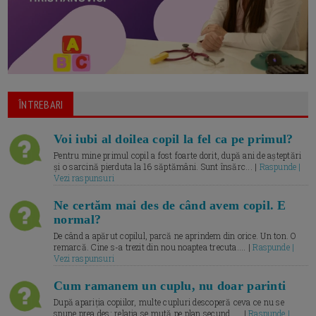
ÎNTREBARI
Voi iubi al doilea copil la fel ca pe primul?
Pentru mine primul copil a fost foarte dorit, după ani de așteptări
și o sarcină pierduta la 16 săptămâni. Sunt însărc... |
Raspunde |
Vezi raspunsuri
Ne certăm mai des de când avem copil. E
normal?
De când a apărut copilul, parcă ne aprindem din orice. Un ton. O
remarcă. Cine s-a trezit din nou noaptea trecuta.... |
Raspunde |
Vezi raspunsuri
Cum ramanem un cuplu, nu doar parinti
După apariția copiilor, multe cupluri descoperă ceva ce nu se
spune prea des: relația se mută pe plan secund. ... |
Raspunde |