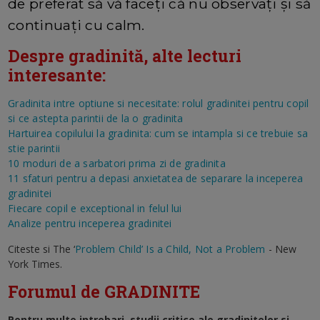
de preferat să vă faceți că nu observați și să
continuați cu calm.
Despre gradinită, alte lecturi
interesante:
Gradinita intre optiune si necesitate: rolul gradinitei pentru copil
si ce astepta parintii de la o gradinita
Hartuirea copilului la gradinita: cum se intampla si ce trebuie sa
stie parintii
10 moduri de a sarbatori prima zi de gradinita
11 sfaturi pentru a depasi anxietatea de separare la inceperea
gradinitei
Fiecare copil e exceptional in felul lui
Analize pentru inceperea gradinitei
Citeste si The ‘
Problem Child’ Is a Child, Not a Problem
- New
York Times.
Forumul de GRADINITE
Pentru multe intrebari, studii critice ale gradinitelor si