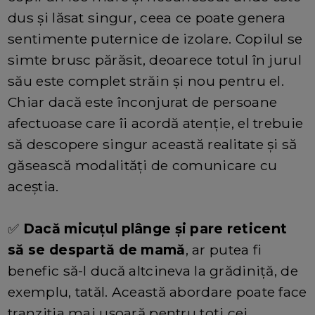
dus și lăsat singur, ceea ce poate genera
sentimente puternice de izolare. Copilul se
simte brusc părăsit, deoarece totul în jurul
său este complet străin și nou pentru el.
Chiar dacă este înconjurat de persoane
afectuoase care îi acordă atenție, el trebuie
să descopere singur această realitate și să
găsească modalități de comunicare cu
aceștia.
✅
Dacă micuțul plânge și pare reticent
să se despartă de mamă
, ar putea fi
benefic să-l ducă altcineva la grădiniță, de
exemplu, tatăl. Această abordare poate face
tranzitia mai ușoară pentru toți cei