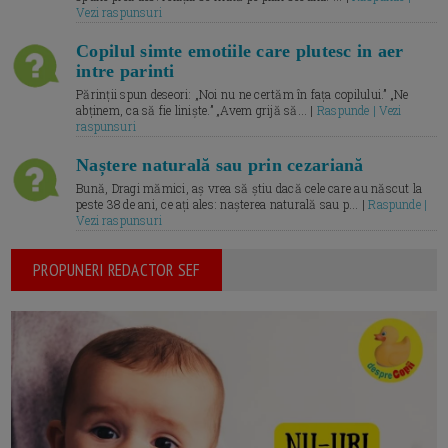
Vezi raspunsuri
Copilul simte emotiile care plutesc in aer
intre parinti
Părinții spun deseori: „Noi nu ne certăm în fața copilului.” „Ne
abținem, ca să fie liniște.” „Avem grijă să... |
Raspunde | Vezi
raspunsuri
Naștere naturală sau prin cezariană
Bună, Dragi mămici, aș vrea să știu dacă cele care au născut la
peste 38 de ani, ce ați ales: nașterea naturală sau p... |
Raspunde |
Vezi raspunsuri
PROPUNERI REDACTOR SEF