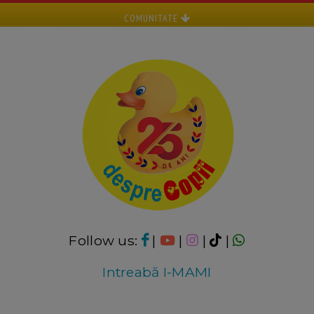
COMUNITATE
Follow us:
|
|
|
|
Intreabă I-MAMI