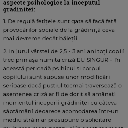
aspecte psihologice la inceputul
gradinitei:
1. De regulă fetițele sunt gata să facă față
provocărilor sociale de la grădiniță ceva
mai devreme decât băieții .
2. In jurul vârstei de 2,5 - 3 ani ani toți copiii
trec prin așa numita criză EU SINGUR - în
această perioadă psihicul și corpul
copilului sunt supuse unor modificări
serioase dacă puștiul tocmai traversează o
asemenea criză ar fi de dorit să amânați
momentul începerii grădiniței cu câteva
săptămâni deoarece acomodarea într-un
mediu străin ar presupune o solicitare