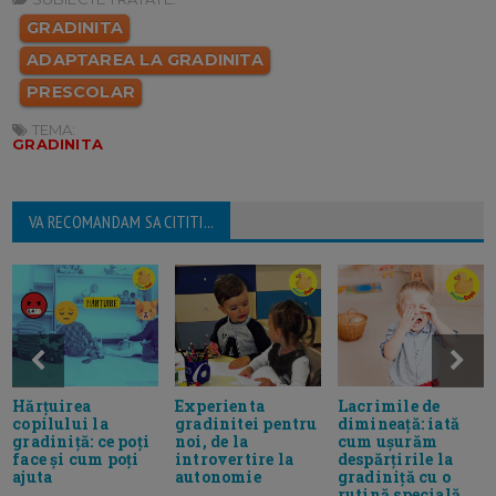
GRADINITA
ADAPTAREA LA GRADINITA
PRESCOLAR
TEMA:
GRADINITA
VA RECOMANDAM SA CITITI...
Hărțuirea
Experienta
Lacrimile de
copilului la
gradinitei pentru
dimineață: iată
gradiniță: ce poți
noi, de la
cum ușurăm
face și cum poți
introvertire la
despărțirile la
ajuta
autonomie
gradiniță cu o
rutină specială