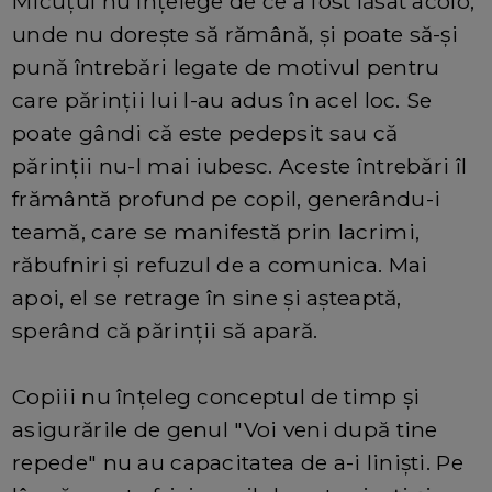
Micuțul nu înțelege de ce a fost lăsat acolo,
unde nu dorește să rămână, și poate să-și
pună întrebări legate de motivul pentru
care părinții lui l-au adus în acel loc. Se
poate gândi că este pedepsit sau că
părinții nu-l mai iubesc. Aceste întrebări îl
frământă profund pe copil, generându-i
teamă, care se manifestă prin lacrimi,
răbufniri și refuzul de a comunica. Mai
apoi, el se retrage în sine și așteaptă,
sperând că părinții să apară.
Copiii nu înțeleg conceptul de timp și
asigurările de genul "Voi veni după tine
repede" nu au capacitatea de a-i liniști. Pe