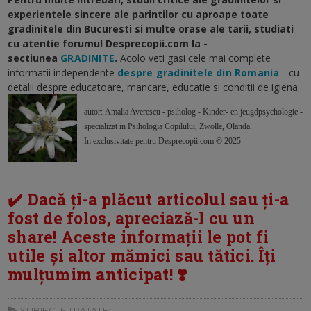
experientele sincere ale parintilor cu aproape toate
gradinitele din Bucuresti si multe orase ale tarii, studiati
cu atentie forumul Desprecopii.com la -
sectiunea
GRADINITE
.
Acolo veti gasi cele mai complete
informatii independente
despre gradinitele din Romania
- cu
detalii despre educatoare, mancare, educatie si conditii de igiena.
autor: Amalia Averescu - psiholog - Kinder- en jeugdpsychologie -
specializat in Psihologia Copilului, Zwolle, Olanda.
In exclusivitate pentru Desprecopii.com © 2025
✔️ Dacă ți-a plăcut articolul sau ți-a
fost de folos, apreciază-l cu un
share! Aceste informații le pot fi
utile și altor mămici sau tătici. Îți
mulțumim anticipat! ❣️
SUBIECTE TRATATE: