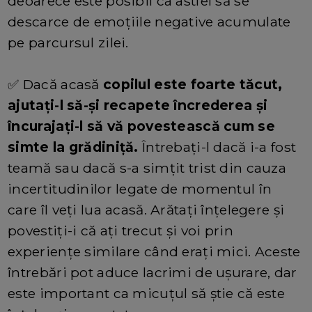
deoarece este posibil ca astfel să se
descarce de emoțiile negative acumulate
pe parcursul zilei.
✅ Dacă acasă
copilul este foarte tăcut,
ajutați-l să-și recapete încrederea și
încurajați-l să vă povestească cum se
simte la grădiniță.
Întrebați-l dacă i-a fost
teamă sau dacă s-a simțit trist din cauza
incertitudinilor legate de momentul în
care îl veți lua acasă. Arătați înțelegere și
povestiți-i că ați trecut și voi prin
experiențe similare când erați mici. Aceste
întrebări pot aduce lacrimi de ușurare, dar
este important ca micuțul să știe că este