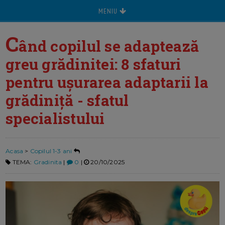
MENIU
C
ând copilul se adaptează
greu grădinitei: 8 sfaturi
pentru ușurarea adaptarii la
grădiniță - sfatul
specialistului
Acasa
>
Copilul 1-3 ani
TEMA:
Gradinita
|
0
|
20/10/2025