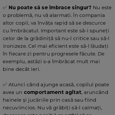
✅
Nu poate să se îmbrace singur?
Nu este
o problemă, nu vă alarmati. În compania
altor copii, va învăța rapid să se descurce
cu îmbrăcatul. Important este să-i spuneți
celor de la grădiniță să nu-l critice sau să-l
ironizeze. Cel mai eficient este să-l lăudați
în fiecare zi pentru progresele făcute. De
exemplu, astăzi s-a îmbrăcat mult mai
bine decât ieri.
✅ Atunci când ajunge acasă, copilul poate
avea un
comportament agitat
, aruncând
hainele și jucăriile prin casă sau fiind
necuviincios. Nu vă grăbiți să-l calmați,