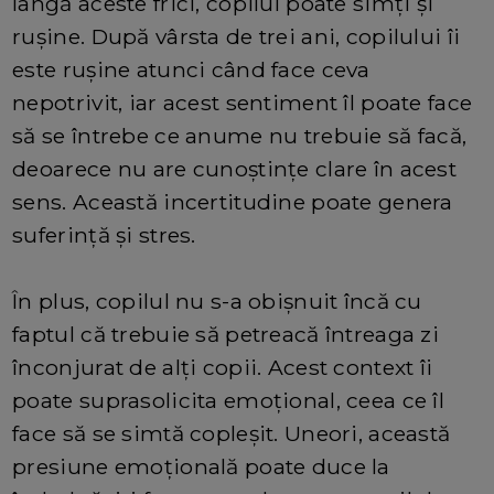
lângă aceste frici, copilul poate simți și
rușine. După vârsta de trei ani, copilului îi
este rușine atunci când face ceva
nepotrivit, iar acest sentiment îl poate face
să se întrebe ce anume nu trebuie să facă,
deoarece nu are cunoștințe clare în acest
sens. Această incertitudine poate genera
suferință și stres.
În plus, copilul nu s-a obișnuit încă cu
faptul că trebuie să petreacă întreaga zi
înconjurat de alți copii. Acest context îi
poate suprasolicita emoțional, ceea ce îl
face să se simtă copleșit. Uneori, această
presiune emoțională poate duce la