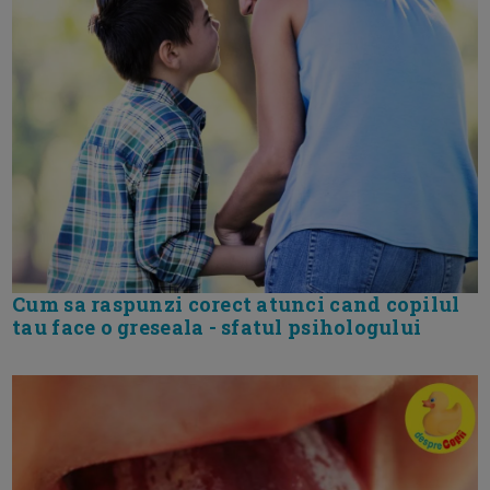
Cum sa raspunzi corect atunci cand copilul
tau face o greseala - sfatul psihologului