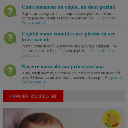
Cum ramanem un cuplu, nu doar parinti
După apariția copiilor, multe cupluri descoperă ceva ce nu se
spune prea des: relația se mută pe plan secund. ... |
Raspunde |
Vezi raspunsuri
Copilul simte emotiile care plutesc in aer
intre parinti
Părinții spun deseori: „Noi nu ne certăm în fața copilului.” „Ne
abținem, ca să fie liniște.” „Avem grijă să... |
Raspunde | Vezi
raspunsuri
Naștere naturală sau prin cezariană
Bună, Dragi mămici, aș vrea să știu dacă cele care au născut la
peste 38 de ani, ce ați ales: nașterea naturală sau p... |
Raspunde |
Vezi raspunsuri
PROPUNERI REDACTOR SEF