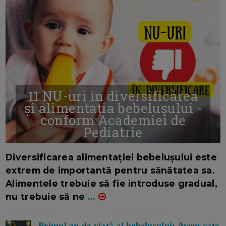
11 NU-uri in diversificarea
și alimentația bebelușului -
conform Academiei de
Pediatrie
16/7/2026
AUTOR: EDITOR DC.
Diversificarea alimentației bebelușului este
extrem de importantă pentru sănătatea sa.
Alimentele trebuie să fie introduse gradual,
nu trebuie să ne
...
Primul an de viață al bebelușului: Avem cate