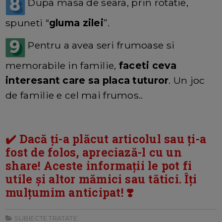
Dupa masa de seara, prin rotatie,
spuneti “
gluma zilei
”.
Pentru a avea seri frumoase si
memorabile in familie,
faceti ceva
interesant care sa placa tuturor
. Un joc
de familie e cel mai frumos..
✔️ Dacă ți-a plăcut articolul sau ți-a
fost de folos, apreciază-l cu un
share! Aceste informații le pot fi
utile și altor mămici sau tătici. Îți
mulțumim anticipat! ❣️
SUBIECTE TRATATE: