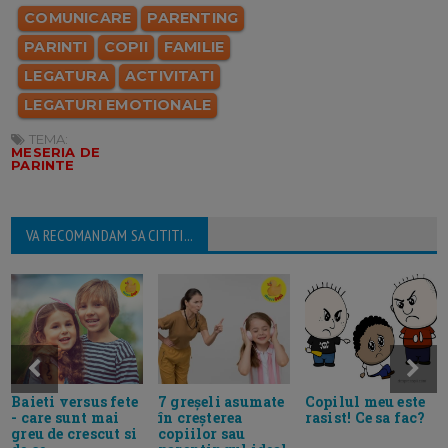
COMUNICARE
PARENTING
PARINTI
COPII
FAMILIE
LEGATURA
ACTIVITATI
LEGATURI EMOTIONALE
TEMA:
MESERIA DE
PARINTE
VA RECOMANDAM SA CITITI...
Baieti versus fete
7 greșeli asumate
Copilul meu este
- care sunt mai
în creșterea
rasist! Ce sa fac?
greu de crescut si
copiilor sau