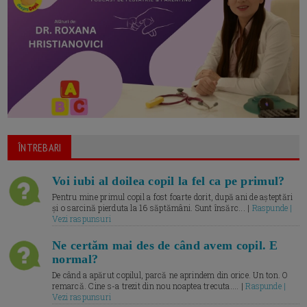
ÎNTREBARI
Voi iubi al doilea copil la fel ca pe primul?
Pentru mine primul copil a fost foarte dorit, după ani de așteptări
și o sarcină pierduta la 16 săptămâni. Sunt însărc... |
Raspunde |
Vezi raspunsuri
Ne certăm mai des de când avem copil. E
normal?
De când a apărut copilul, parcă ne aprindem din orice. Un ton. O
remarcă. Cine s-a trezit din nou noaptea trecuta.... |
Raspunde |
Vezi raspunsuri