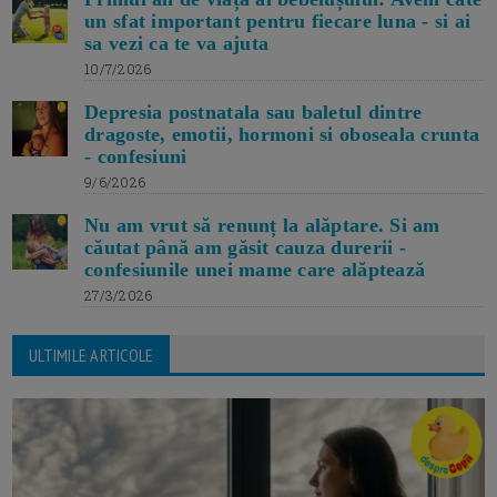
un sfat important pentru fiecare luna - si ai
sa vezi ca te va ajuta
10/7/2026
Depresia postnatala sau baletul dintre
dragoste, emotii, hormoni si oboseala crunta
- confesiuni
9/6/2026
Nu am vrut să renunț la alăptare. Si am
căutat până am găsit cauza durerii -
confesiunile unei mame care alăptează
27/3/2026
ULTIMILE ARTICOLE