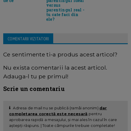
de ce
parentingul ideal
versus
parentingul real -
tu cate faci din
ele?
COMENTARII VIZITATORI
Ce sentimente ti-a produs acest articol?
Nu exista comentarii la acest articol.
Adauga-l tu pe primul!
Scrie un comentariu
Adresa de mail nu se publică (ramâi anonim)
dar
completarea corectă este necesară
pentru
aprobarea rapidă a mesajului, și mai ales în cazul în care
aștepți răspuns. | Toate câmpurile trebuie completate!