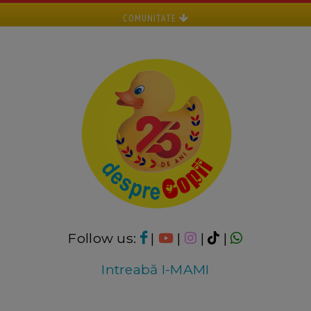
COMUNITATE
Follow us:
|
|
|
|
Intreabă I-MAMI