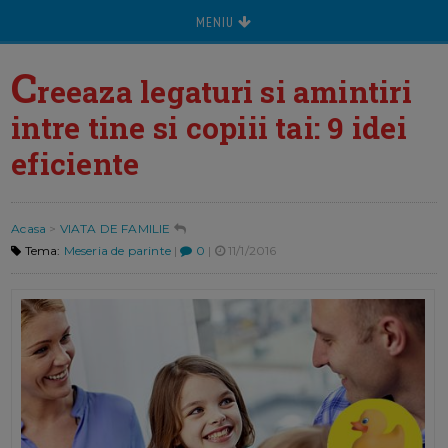
MENIU
C
reeaza legaturi si amintiri
intre tine si copiii tai: 9 idei
eficiente
Acasa
>
VIATA DE FAMILIE
Tema:
Meseria de parinte
|
0
|
11/1/2016