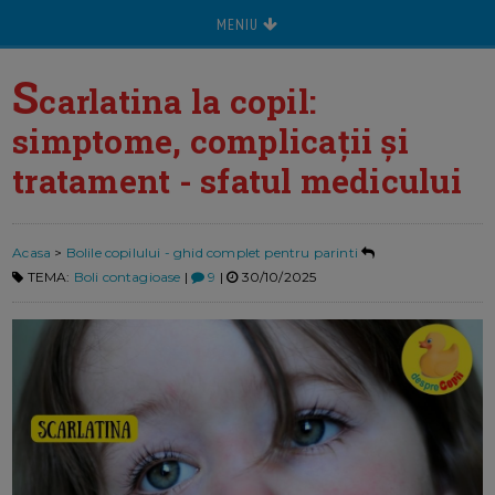
MENIU
S
carlatina la copil:
simptome, complicații și
tratament - sfatul medicului
Acasa
>
Bolile copilului - ghid complet pentru parinti
TEMA:
Boli contagioase
|
9
|
30/10/2025