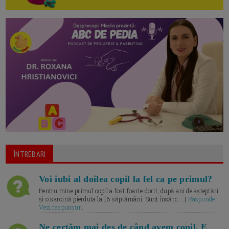
ÎNTREBARI
Voi iubi al doilea copil la fel ca pe primul?
Pentru mine primul copil a fost foarte dorit, după ani de așteptări
și o sarcină pierduta la 16 săptămâni. Sunt însărc... |
Raspunde |
Vezi raspunsuri
Ne certăm mai des de când avem copil. E