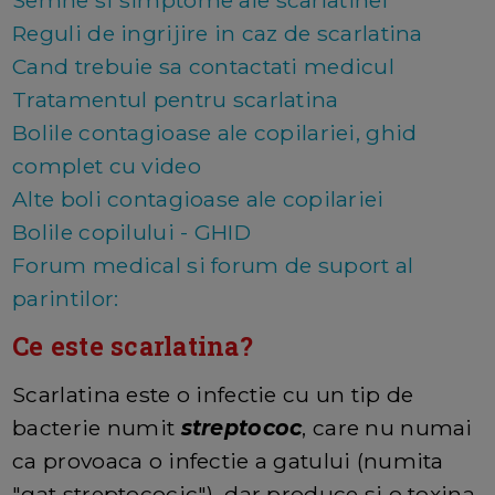
Semne si simptome ale scarlatinei
Reguli de ingrijire in caz de scarlatina
Cand trebuie sa contactati medicul
Tratamentul pentru scarlatina
Bolile contagioase ale copilariei, ghid
complet cu video
Alte boli contagioase ale copilariei
Bolile copilului - GHID
Forum medical si forum de suport al
parintilor:
Ce este scarlatina?
Scarlatina este o infectie cu un tip de
bacterie numit
streptococ
, care nu numai
ca provoaca o infectie a gatului (numita
"gat streptococic"), dar produce si o toxina