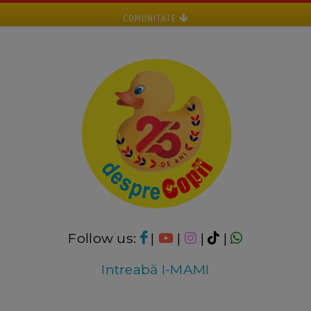
COMUNITATE
Follow us:
|
|
|
|
Intreabă I-MAMI