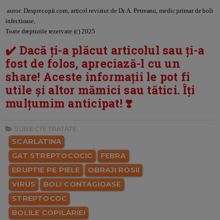
autor: Desprecopii.com, articol reviziut de Dr. A. Petreanu, medic primar de boli
infectioase,
Toate drepturile rezervate (c) 2025
✔️ Dacă ți-a plăcut articolul sau ți-a
fost de folos, apreciază-l cu un
share! Aceste informații le pot fi
utile și altor mămici sau tătici. Îți
mulțumim anticipat! ❣️
SUBIECTE TRATATE:
SCARLATINA
GAT STREPTOCOCIC
FEBRA
ERUPTIE PE PIELE
OBRAJI ROSII
VIRUS
BOLI CONTAGIOASE
STREPTOCOC
BOLILE COPILARIEI