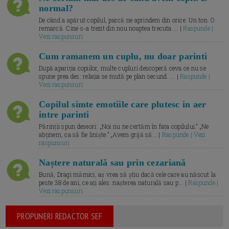
normal?
De când a apărut copilul, parcă ne aprindem din orice. Un ton. O
remarcă. Cine s-a trezit din nou noaptea trecuta.... |
Raspunde |
Vezi raspunsuri
Cum ramanem un cuplu, nu doar parinti
După apariția copiilor, multe cupluri descoperă ceva ce nu se
spune prea des: relația se mută pe plan secund. ... |
Raspunde |
Vezi raspunsuri
Copilul simte emotiile care plutesc in aer
intre parinti
Părinții spun deseori: „Noi nu ne certăm în fața copilului.” „Ne
abținem, ca să fie liniște.” „Avem grijă să... |
Raspunde | Vezi
raspunsuri
Naștere naturală sau prin cezariană
Bună, Dragi mămici, aș vrea să știu dacă cele care au născut la
peste 38 de ani, ce ați ales: nașterea naturală sau p... |
Raspunde |
Vezi raspunsuri
PROPUNERI REDACTOR SEF