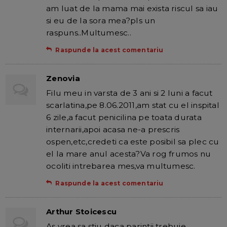
am luat de la mama mai exista riscul sa iau
si eu de la sora mea?pls un
raspuns..Multumesc..
Raspunde la acest comentariu
Zenovia
Filu meu in varsta de 3 ani si 2 luni a facut
scarlatina,pe 8.06.2011,am stat cu el inspital
6 zile,a facut penicilina pe toata durata
internarii,apoi acasa ne-a prescris
ospen,etc,credeti ca este posibil sa plec cu
el la mare anul acesta?Va rog frumos nu
ocoliti intrebarea mes,va multumesc.
Raspunde la acest comentariu
Arthur Stoicescu
As vrea sa stiu daca parintii trebuie