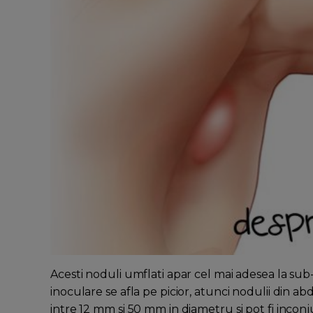
Acesti noduli umflati apar cel mai adesea la sub-
inoculare se afla pe picior, atunci nodulii din a
intre 12 mm si 50 mm in diametru si pot fi incon