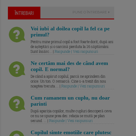
ÎNTREBARI
PUNE O ÎNTREBARE
Voi iubi al doilea copil la fel ca pe
primul?
Pentru mine primul copil a fost foarte dorit, după ani
de așteptări și o sarcină pierduta la 16 săptămâni.
Sunt însărc... |
Raspunde | Vezi raspunsuri
Ne certăm mai des de când avem
copil. E normal?
De când a apărut copilul, parcă ne aprindem din
orice. Un ton. O remarcă. Cine s-a trezit din nou
noaptea trecuta.... |
Raspunde | Vezi raspunsuri
Cum ramanem un cuplu, nu doar
parinti
După apariția copiilor, multe cupluri descoperă ceva
ce nu se spune prea des: relația se mută pe plan
secund. ... |
Raspunde | Vezi raspunsuri
Copilul simte emotiile care plutesc