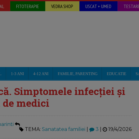
AL
FITOTERAPIE
VEDRA SHOP
USCAT + UMED
TESTARE
L
1-3 ANI
4-12 ANI
FAMILIE, PARENTING
EDUCATIE
S
că. Simptomele infecţiei şi
 de medici
arinti
TEMA:
Sanatatea familiei
|
3
|
19/4/2026