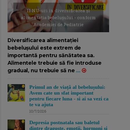
11 NU-uri in diversificarea și
alimentația bebelușului - conform
Academiei de Pediatrie
16/7/2026
AUTOR: EDITOR DC.
Diversificarea alimentației
bebelușului este extrem de
importantă pentru sănătatea sa.
Alimentele trebuie să fie introduse
gradual, nu trebuie să ne
...
Primul an de viață al bebelușului:
Avem cate un sfat important
pentru fiecare luna - si ai sa vezi ca
te va ajuta
10/7/2026
Depresia postnatala sau baletul
dintre dragoste, emotii, hormoni si