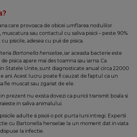
a?
riana care provoaca de obicei umflarea nodulilor
a, muscatura sau contactul cu saliva pisicii – peste 90%
cu pisicile, adesea cu puii de pisica.
cteria
Bartonella henselae
, iar aceasta bacterie este
rii de pisica apare mai des toamna sau iarna. Ca
in Statele Unite, sunt diagnosticate anual circa 22000
de ani. Acest lucru poate fi cauzat de faptul ca un
 sa fie muscat sau zgariat de ele.
sa in prezent nu exista dovezi ca puricii transmit boala si
raieste in saliva animalului.
isicile adulte si pisoii o pot purta luni intregi. Expertii
ectie cu Bartonella henselae la un moment dat in viata
dispuse la infectie.