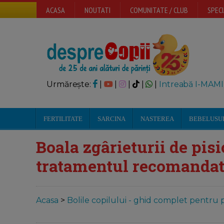
ACASA
NOUTATI
COMUNITATE / CLUB
SPECI
Urmărește:
|
|
|
|
|
Intreabă I-MAMI
FERTILITATE
SARCINA
NASTEREA
BEBELUSU
Boala zgârieturii de pisi
tratamentul recomandat
Acasa
>
Bolile copilului - ghid complet pentru p