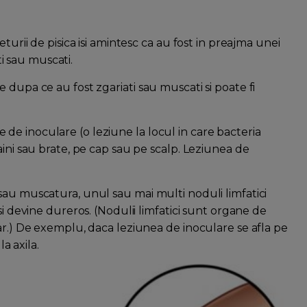
turii de pisica isi amintesc ca au fost in preajma unei
ti sau muscati.
 dupa ce au fost zgariati sau muscati si poate fi
e inoculare (o leziune la locul in care bacteria
aini sau brate, pe cap sau pe scalp. Leziunea de
sau muscatura, unul sau mai multi noduli limfatici
si devine dureros. (Nodulii limfatici sunt organe de
ar.) De exemplu, daca leziunea de inoculare se afla pe
la axila.