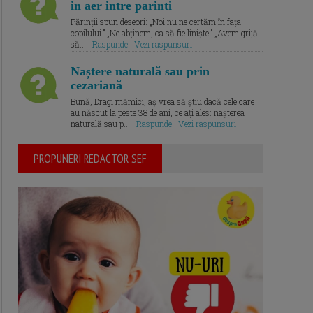
in aer intre parinti
Părinții spun deseori: „Noi nu ne certăm în fața
copilului.” „Ne abținem, ca să fie liniște.” „Avem grijă
să... |
Raspunde | Vezi raspunsuri
Naștere naturală sau prin
cezariană
Bună, Dragi mămici, aș vrea să știu dacă cele care
au născut la peste 38 de ani, ce ați ales: nașterea
naturală sau p... |
Raspunde | Vezi raspunsuri
PROPUNERI REDACTOR SEF