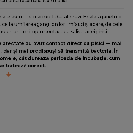
 tratamentul recomandat de medici
poate ascunde mai mult decât crezi. Boala zgârieturii
ce la umflarea ganglionilor limfatici și apare, de cele
u chiar un simplu contact cu saliva unei pisici.
e afectate au avut contact direct cu pisici — mai
… dar și mai predispuși să transmită bacteria. În
ptomele, cât durează perioada de incubație, cum
e tratează corect.