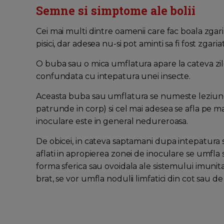
Semne si simptome ale bolii
Cei mai multi dintre oamenii care fac boala zgarie
pisici, dar adesea nu-si pot aminti sa fi fost zgaria
O buba sau o mica umflatura apare la cateva zile
confundata cu intepatura unei insecte.
Aceasta buba sau umflatura se numeste leziune d
patrunde in corp) si cel mai adesea se afla pe m
inoculare este in general nedureroasa.
De obicei, in cateva saptamani dupa intepatura 
aflati in apropierea zonei de inoculare se umfla 
forma sferica sau ovoidala ale sistemului imunit
brat, se vor umfla nodulii limfatici din cot sau de 