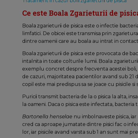
Tratament in cazul bolii zgarieturii de pisica
Ce este Boala Zgarieturii de pisic
Boala zgarieturii de pisica este o infectie bacte
limfatici. De obicei este transmisa prin zgarietur
dintre oamenii care au boala au intrat in contact 
Boala zgarieturii de pisica este provocata de ba
intalnita in toate colturile lumii. Boala zgarietu
exemplu concret despre frecventa acestei boli, 
de cazuri, majoritatea pacientilor avand sub 21 
copil este mai predispus sa se joace cu pisicile si
Puricii transmit bacteria de la o pisica la alta, in
la oameni. Daca o pisica este infectata, bacteria t
Bartonella henselae
nu imbolnaveste pisica, iar p
cred ca aproape jumatate dintre pisici fac o inf
lor, iar pisicile avand varsta sub 1 an sunt mai pre