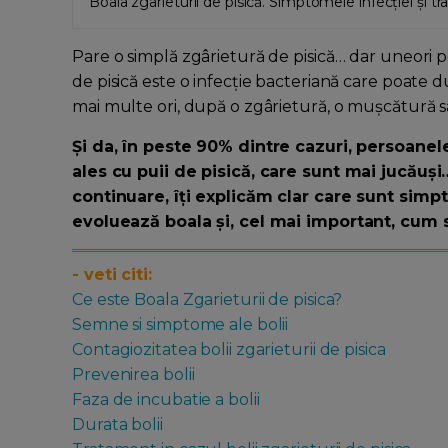
Boala zgârieturii de pisică. Simptomele infecţiei şi
Pare o simplă zgârietură de pisică… dar uneori 
de pisică este o infecție bacteriană care poate du
mai multe ori, după o zgârietură, o mușcătură sa
Și da, în peste 90% dintre cazuri, persoanel
ales cu puii de pisică, care sunt mai jucăuși
continuare, îți explicăm clar care sunt sim
evoluează boala și, cel mai important, cum s
- veti citi:
Ce este Boala Zgarieturii de pisica?
Semne si simptome ale bolii
Contagiozitatea bolii zgarieturii de pisica
Prevenirea bolii
Faza de incubatie a bolii
Durata bolii