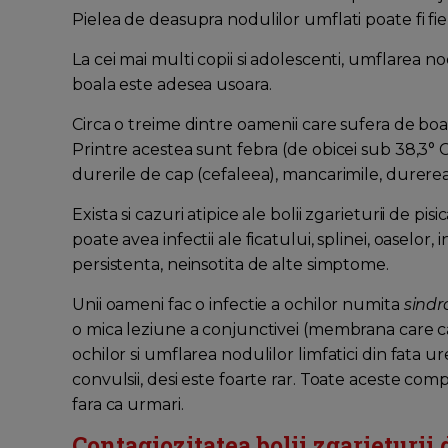
Pielea de deasupra nodulilor umflati poate fi fierb
La cei mai multi copii si adolescenti, umflarea nod
boala este adesea usoara.
Circa o treime dintre oamenii care sufera de boa
Printre acestea sunt febra (de obicei sub 38,3° 
durerile de cap (cefaleea), mancarimile, durerea 
Exista si cazuri atipice ale bolii zgarieturii de pi
poate avea infectii ale ficatului, splinei, oaselor,
persistenta, neinsotita de alte simptome.
Unii oameni fac o infectie a ochilor numita
sindr
o mica leziune a conjunctivei (membrana care cap
ochilor si umflarea nodulilor limfatici din fata ur
convulsii, desi este foarte rar. Toate aceste compli
fara ca urmari.
Contagiozitatea bolii zgarieturii 