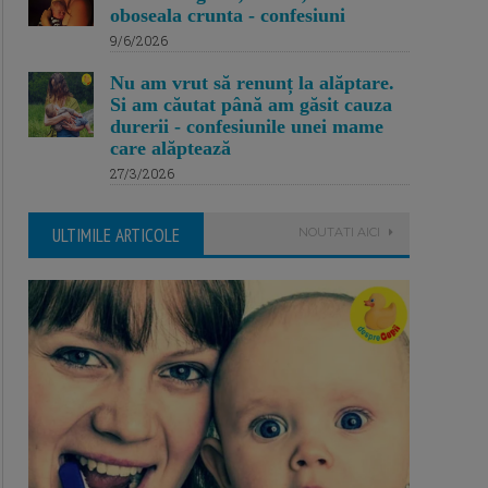
oboseala crunta - confesiuni
9/6/2026
Nu am vrut să renunț la alăptare.
Si am căutat până am găsit cauza
durerii - confesiunile unei mame
care alăptează
27/3/2026
ULTIMILE ARTICOLE
NOUTATI AICI