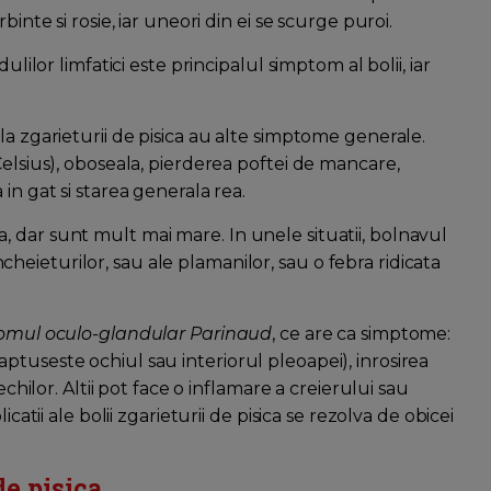
inte si rosie, iar uneori din ei se scurge puroi.
ulilor limfatici este principalul simptom al bolii, iar
la zgarieturii de pisica au alte simptome generale.
Celsius), oboseala, pierderea poftei de mancare,
in gat si starea generala rea.
sica, dar sunt mult mai mare. In unele situatii, bolnavul
 incheieturilor, sau ale plamanilor, sau o febra ridicata
omul oculo-glandular Parinaud
, ce are ca simptome:
tuseste ochiul sau interiorul pleoapei), inrosirea
echilor. Altii pot face o inflamare a creierului sau
catii ale bolii zgarieturii de pisica se rezolva de obicei
de pisica