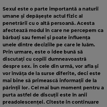
Sexul este o parte importantă a naturii
umane și depășește actul fizic al
penetrării cu o altă persoană. Acesta
afectează modul în care ne percepem ca
bărbați sau femei și poate influența
unele dintre deciziile pe care le luăm.
Prin urmare, este o idee bună să
discutați cu copiii dumneavoastră
despre sex. În cele din urmă, vor afla și
vor învăța de la surse diferite, deci este
mai bine să primească informații de la
părinții lor. Cel mai bun moment pentru a
purta astfel de discuții este în anii
preadolescenței. Citeste in continuare