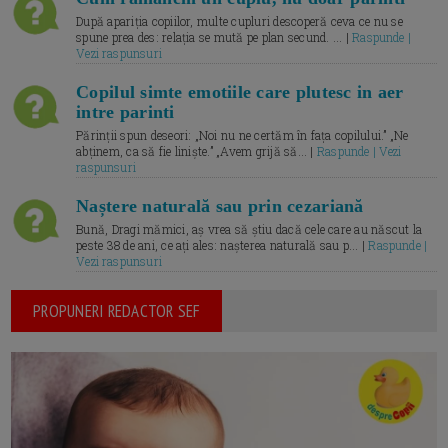
După apariția copiilor, multe cupluri descoperă ceva ce nu se
spune prea des: relația se mută pe plan secund. ... |
Raspunde |
Vezi raspunsuri
Copilul simte emotiile care plutesc in aer
intre parinti
Părinții spun deseori: „Noi nu ne certăm în fața copilului.” „Ne
abținem, ca să fie liniște.” „Avem grijă să... |
Raspunde | Vezi
raspunsuri
Naștere naturală sau prin cezariană
Bună, Dragi mămici, aș vrea să știu dacă cele care au născut la
peste 38 de ani, ce ați ales: nașterea naturală sau p... |
Raspunde |
Vezi raspunsuri
PROPUNERI REDACTOR SEF