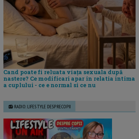
Cand poate fi reluata viața sexuala după
nastere? Ce modificari apar in relatia intima
a cuplului - ce e normal si ce nu
📻 RADIO: LIFESTYLE DESPRECOPII