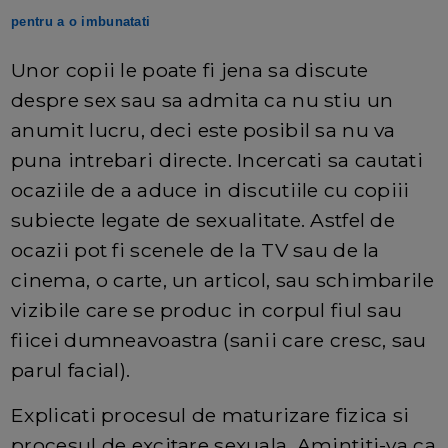
pentru a o imbunatati
Unor copii le poate fi jena sa discute
despre sex sau sa admita ca nu stiu un
anumit lucru, deci este posibil sa nu va
puna intrebari directe. Incercati sa cautati
ocaziile de a aduce in discutiile cu copiii
subiecte legate de sexualitate. Astfel de
ocazii pot fi scenele de la TV sau de la
cinema, o carte, un articol, sau schimbarile
vizibile care se produc in corpul fiul sau
fiicei dumneavoastra (sanii care cresc, sau
parul facial).
Explicati procesul de maturizare fizica si
procesul de excitare sexuala. Amintiti-va ca