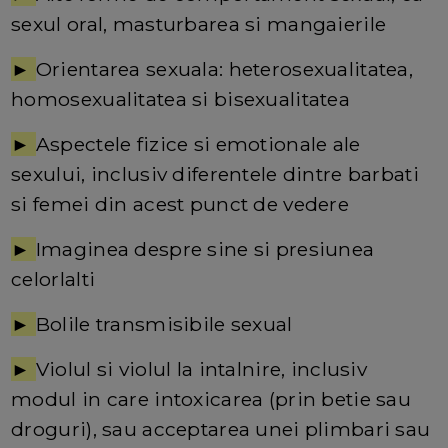
sexul oral, masturbarea si mangaierile
►
Orientarea sexuala: heterosexualitatea,
homosexualitatea si bisexualitatea
►
Aspectele fizice si emotionale ale
sexului, inclusiv diferentele dintre barbati
si femei din acest punct de vedere
►
Imaginea despre sine si presiunea
celorlalti
►
Bolile transmisibile sexual
►
Violul si violul la intalnire, inclusiv
modul in care intoxicarea (prin betie sau
droguri), sau acceptarea unei plimbari sau