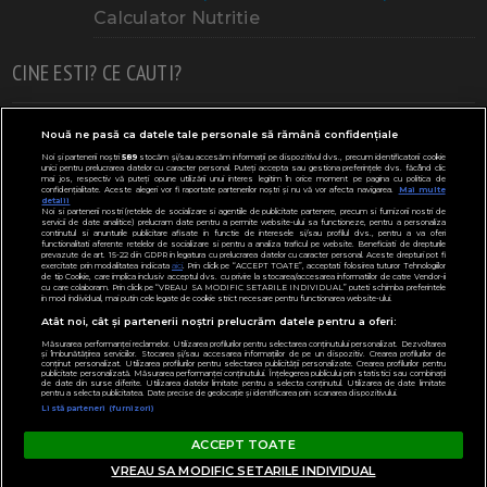
Calculator Nutritie
CINE ESTI? CE CAUTI?
Doresc un copil
Adoptia
Probleme cu sarcina
Nouă ne pasă ca datele tale personale să rămână confidențiale
Noi și partenerii noștri
589
stocăm și/sau accesăm informații pe dispozitivul dvs., precum identificatorii cookie
Urmeaza sa nasc
Probleme alaptare
Bebe plange
unici pentru prelucrarea datelor cu caracter personal. Puteți accepta sau gestiona preferințele dvs. făcând clic
mai jos, respectiv vă puteți opune utilizării unui interes legitim în orice moment pe pagina cu politica de
confidențialitate. Aceste alegeri vor fi raportate partenerilor noștri și nu vă vor afecta navigarea.
Mai multe
Bebe febra
Caut bona
Cresa, Gradinta
detalii
Noi si partenerii nostri (retelele de socializare si agentiile de publicitate partenere, precum si furnizorii nostri de
servicii de date analitice) prelucram date pentru a permite website-ului sa functioneze, pentru a personaliza
Mergem la scoala
Copil bolnav
Copii cu nevoi speciale
continutul si anunturile publicitare afisate in functie de interesele si/sau profilul dvs., pentru a va oferi
functionalitati aferente retelelor de socializare si pentru a analiza traficul pe website. Beneficiati de drepturile
prevazute de art. 15-22 din GDPR in legatura cu prelucrarea datelor cu caracter personal. Aceste drepturi pot fi
Gemeni, Tripleti
Legislativ
CONCURSURI
exercitate prin modalitatea indicata
aici
. Prin click pe “ACCEPT TOATE”, acceptati folosirea tuturor Tehnologiilor
de tip Cookie, care implica inclusiv acceptul dvs. cu privire la stocarea/accesarea informatiilor de catre Vendor-ii
cu care colaboram. Prin click pe “VREAU SA MODIFIC SETARILE INDIVIDUAL” puteti schimba preferintele
Modifică Setările
in mod individual, mai putin cele legate de cookie strict necesare pentru functionarea website-ului.
Atât noi, cât și partenerii noștri prelucrăm datele pentru a oferi:
Parteneri:
ClubulBebelusilor.ro
Măsurarea performanței reclamelor. Utilizarea profilurilor pentru selectarea conținutului personalizat. Dezvoltarea
și îmbunătățirea serviciilor. Stocarea și/sau accesarea informațiilor de pe un dispozitiv. Crearea profilurilor de
conținut personalizat. Utilizarea profilurilor pentru selectarea publicității personalizate. Crearea profilurilor pentru
publicitate personalizată. Măsurarea performanței conținutului. Înțelegerea publicului prin statistici sau combinații
de date din surse diferite. Utilizarea datelor limitate pentru a selecta conținutul. Utilizarea de date limitate
pentru a selecta publicitatea. Date precise de geolocație și identificarea prin scanarea dispozitivului.
Listă parteneri (furnizori)
Copyright © 2000 - 2026
Desprecopii.com
. Toate drepturile
ACCEPT TOATE
inregistrate.
VREAU SA MODIFIC SETARILE INDIVIDUAL
Acasa
Publicitate
Termeni si conditii
Contact