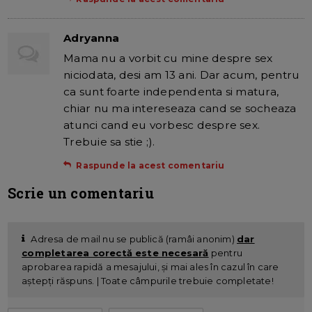
Adryanna
Mama nu a vorbit cu mine despre sex
niciodata, desi am 13 ani. Dar acum, pentru
ca sunt foarte independenta si matura,
chiar nu ma intereseaza cand se socheaza
atunci cand eu vorbesc despre sex.
Trebuie sa stie ;).
Raspunde la acest comentariu
Scrie un comentariu
Adresa de mail nu se publică (ramâi anonim)
dar
completarea corectă este necesară
pentru
aprobarea rapidă a mesajului, și mai ales în cazul în care
aștepți răspuns. | Toate câmpurile trebuie completate!