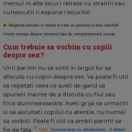
mersul in alte locuri retrase cu strainii sau
cunoscutii ii expune riscurilor
►
Alegerea hainelor si modul in care se prezinta in fata celorlalti
trimite mesaje despre interesul fata de comportamentul sexual.
Cum trebuie sa vorbim cu copiii
despre sex?
Unii parinti nu se simt in largul lor sa
discute cu copiii despre sex. Va poate fi util
sa repetati ceea ce aveti de gand sa
spuneti inainte de a discuta cu fiul sau
fiica dumneavoastra. Aveti grija sa urmariti
si sa ascultati copilul cu atentie, nu numai
sa vorbiti. Poate fi util ca ambii parinti sa
fie de fata.
Cititi
:
Comunicarea cu adolescentii - 5 sfaturi