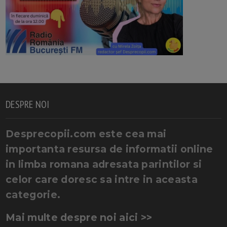
DESPRE NOI
Desprecopii.com este cea mai
importanta resursa de informatii online
in limba romana adresata parintilor si
celor care doresc sa intre in aceasta
categorie.
Mai multe despre noi aici >>