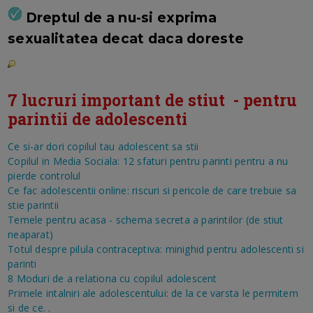
Dreptul de a nu-si exprima
sexualitatea decat daca doreste
7 lucruri important de stiut - pentru
parintii de adolescenti
Ce si-ar dori copilul tau adolescent sa stii
Copilul in Media Sociala: 12 sfaturi pentru parinti pentru a nu
pierde controlul
Ce fac adolescentii online: riscuri si pericole de care trebuie sa
stie parintii
Temele pentru acasa - schema secreta a parintilor (de stiut
neaparat)
Totul despre pilula contraceptiva: minighid pentru adolescenti si
parinti
8 Moduri de a relationa cu copilul adolescent
Primele intalniri ale adolescentului: de la ce varsta le permitem
si de ce.
.