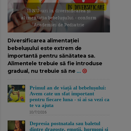
11 NU-uri in diversificarea și
alimentația bebelușului - conform
Academiei de Pediatrie
16/7/2026
AUTOR: EDITOR DC.
Diversificarea alimentației
bebelușului este extrem de
importantă pentru sănătatea sa.
Alimentele trebuie să fie introduse
gradual, nu trebuie să ne
...
Primul an de viață al bebelușului:
Avem cate un sfat important
pentru fiecare luna - si ai sa vezi ca
te va ajuta
10/7/2026
Depresia postnatala sau baletul
dintre dragoste, emotii, hormoni si