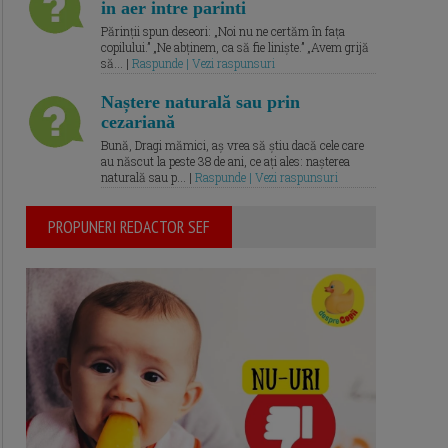
in aer intre parinti
Părinții spun deseori: „Noi nu ne certăm în fața
copilului.” „Ne abținem, ca să fie liniște.” „Avem grijă
să... |
Raspunde | Vezi raspunsuri
Naștere naturală sau prin
cezariană
Bună, Dragi mămici, aș vrea să știu dacă cele care
au născut la peste 38 de ani, ce ați ales: nașterea
naturală sau p... |
Raspunde | Vezi raspunsuri
PROPUNERI REDACTOR SEF