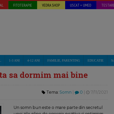
AL
FITOTERAPIE
VEDRA SHOP
USCAT + UMED
TESTARE
L
1-3 ANI
4-12 ANI
FAMILIE, PARENTING
EDUCATIE
S
uta sa dormim mai bine
Tema:
Somn
|
0
|
7/11/2021
Un somn bun este o mare parte din secretul
unei zile pline de energie pozitiva si optimism.