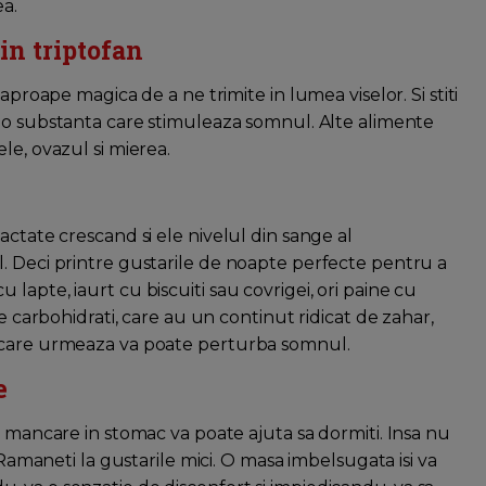
ea.
in triptofan
aproape magica de a ne trimite in lumea viselor. Si stiti
, o substanta care stimuleaza somnul. Alte alimente
le, ovazul si mierea.
actate crescand si ele nivelul din sange al
. Deci printre gustarile de noapte perfecte pentru a
lapte, iaurt cu biscuiti sau covrigei, ori paine cu
pe carbohidrati, care au un continut ridicat de zahar,
i care urmeaza va poate perturba somnul.
e
a mancare in stomac va poate ajuta sa dormiti. Insa nu
 Ramaneti la gustarile mici. O masa imbelsugata isi va