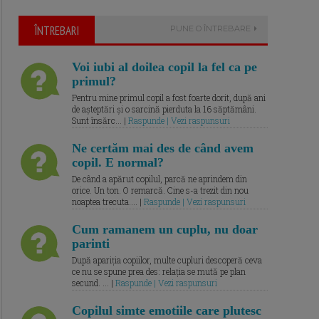
ÎNTREBARI
PUNE O ÎNTREBARE
Voi iubi al doilea copil la fel ca pe
primul?
Pentru mine primul copil a fost foarte dorit, după ani
de așteptări și o sarcină pierduta la 16 săptămâni.
Sunt însărc... |
Raspunde | Vezi raspunsuri
Ne certăm mai des de când avem
copil. E normal?
De când a apărut copilul, parcă ne aprindem din
orice. Un ton. O remarcă. Cine s-a trezit din nou
noaptea trecuta.... |
Raspunde | Vezi raspunsuri
Cum ramanem un cuplu, nu doar
parinti
După apariția copiilor, multe cupluri descoperă ceva
ce nu se spune prea des: relația se mută pe plan
secund. ... |
Raspunde | Vezi raspunsuri
Copilul simte emotiile care plutesc