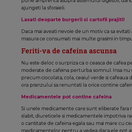
pune amprenta asupra sistemului digestiv, dand
ajungeti la sforaieli.
Lasati deoparte burgerii si cartofii prajiti!
Daca mai aveati nevoie de un motiv ca sa evitati 
masura ce consumati mai multe grasimi in timpul z
Feriti-va de cafeina ascunsa
Nu este deloc o surpriza ca o ceasca de cafea pe
moderate de cafeina perturba somnul. Insa nu ui
precum ciocolata, cola, ceaiul verde si cafeaua d
ora pranzului sa renuntati la orice contine cafei
Medicamentele pot contine cafeina
Si unele medicamente care sunt eliberate fara re
slabit, diureticele si medicamentele impotriva r
o cantitate de cafeina egala sau mai mare cu cea 
medicamentelor pentru a vedea daca ele pot a