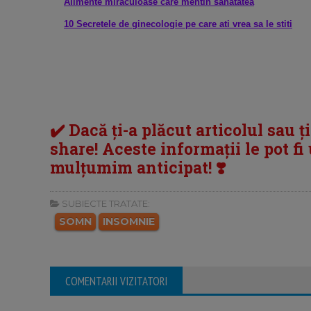
Alimente miraculoase care mentin sanatatea
10 Secretele de ginecologie pe care ati vrea sa le stiti
✔️ Dacă ți-a plăcut articolul sau ț
share! Aceste informații le pot fi u
mulțumim anticipat! ❣️
SUBIECTE TRATATE:
SOMN
INSOMNIE
COMENTARII VIZITATORI