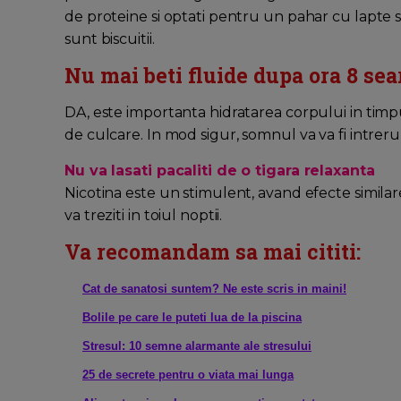
de proteine si optati pentru un pahar cu lapte s
sunt biscuitii.
Nu mai beti fluide dupa ora 8 sea
DA, este importanta hidratarea corpului in timpul
de culcare. In mod sigur, somnul va va fi intrerup
Nu va lasati pacaliti de o tigara relaxanta
Nicotina este un stimulent, avand efecte similar
va treziti in toiul noptii.
Va recomandam sa mai cititi:
Cat de sanatosi suntem? Ne este scris in maini!
Bolile pe care le puteti lua de la piscina
Stresul: 10 semne alarmante ale stresului
25 de secrete pentru o viata mai lunga