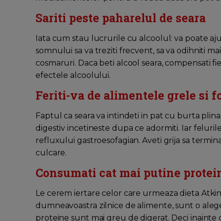
Sariti peste paharelul de seara
Iata cum stau lucrurile cu alcoolul: va poate aju
somnului sa va treziti frecvent, sa va odihniti mai
cosmaruri. Daca beti alcool seara, compensati f
efectele alcoolului.
Feriti-va de alimentele grele si 
Faptul ca seara va intindeti in pat cu burta pli
digestiv incetineste dupa ce adormiti. Iar feluri
refluxului gastroesofagian. Aveti grija sa termi
culcare.
Consumati cat mai putine protein
Le cerem iertare celor care urmeaza dieta Atkins
dumneavoastra zilnice de alimente, sunt o aleg
proteine sunt mai greu de digerat. Deci inainte 