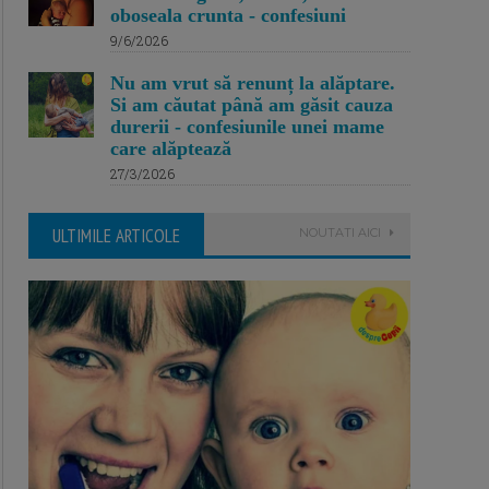
oboseala crunta - confesiuni
9/6/2026
Nu am vrut să renunț la alăptare.
Si am căutat până am găsit cauza
durerii - confesiunile unei mame
care alăptează
27/3/2026
ULTIMILE ARTICOLE
NOUTATI AICI