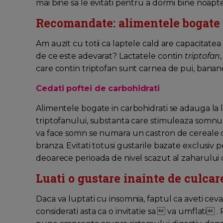
mai bine sa le evitati pentru a dormi bine noapt
Recomandate: alimentele bogate 
Am auzit cu totii ca laptele cald are capacitatea 
de ce este adevarat? Lactatele contin
triptofan
care contin triptofan sunt carnea de pui, banane
Cedati poftei de carbohidrati
Alimentele bogate in carbohidrati se adauga la l
triptofanului, substanta care stimuleaza somnul
va face somn se numara un castron de cereale cu 
branza. Evitati totusi gustarile bazate exclusiv 
deoarece perioada de nivel scazut al zaharulu
Luati o gustare inainte de culcar
Daca va luptati cu insomnia, faptul ca aveti cev
considerati asta ca o invitatie sa  va umflati .