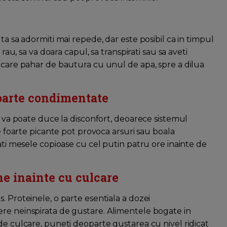
ta sa adormiti mai repede, dar este posibil ca in timpul
 rau, sa va doara capul, sa transpirati sau sa aveti
iecare pahar de bautura cu unul de apa, spre a dilua
foarte condimentate
na va poate duce la disconfort, deoarece sistemul
le foarte picante pot provoca arsuri sau boala
nati mesele copioase cu cel putin patru ore inainte de
e inainte cu culcare
. Proteinele, o parte esentiala a dozei
ere neinspirata de gustare. Alimentele bogate in
de culcare, puneti deoparte gustarea cu nivel ridicat