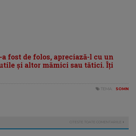
i-a fost de folos, apreciază-l cu un
tile și altor mămici sau tătici. Îți
TEMA:
SOMN
CITESTE TOATE COMENTARIILE