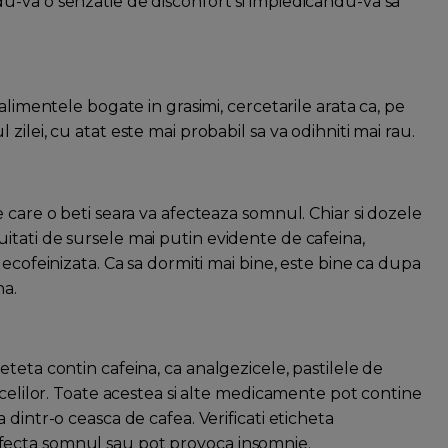
u-va o senzatie de disconfort si impiedicandu-va sa
alimentele bogate in grasimi, cercetarile arata ca, pe
ilei, cu atat este mai probabil sa va odihniti mai rau.
 care o beti seara va afecteaza somnul. Chiar si dozele
tati de sursele mai putin evidente de cafeina,
ecofeinizata. Ca sa dormiti mai bine, este bine ca dupa
na.
teta contin cafeina, ca analgezicele, pastilele de
acelilor. Toate acestea si alte medicamente pot contine
dintr-o ceasca de cafea. Verificati eticheta
fecta somnul sau pot provoca insomnie.