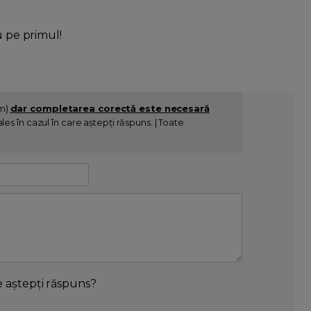
u pe primul!
im)
dar completarea corectă este necesară
es în cazul în care aștepți răspuns. | Toate
e aștepți răspuns?