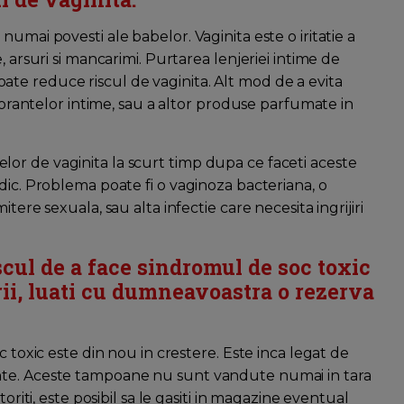
umai povesti ale babelor. Vaginita este o iritatie a
, arsuri si mancarimi. Purtarea lenjeriei intime de
te reduce riscul de vaginita. Alt mod de a evita
odorantelor intime, sau a altor produse parfumate in
or de vaginita la scurt timp dupa ce faceti aceste
dic. Problema poate fi o vaginoza bacteriana, o
tere sexuala, sau alta infectie care necesita ingrijiri
iscul de a face sindromul de soc toxic
arii, luati cu dumneavoastra o rezerva
c toxic este din nou in crestere. Este inca legat de
nte. Aceste tampoane nu sunt vandute numai in tara
oriti, este posibil sa le gasiti in magazine eventual