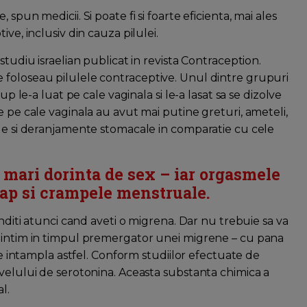
spun medicii. Si poate fi si foarte eficienta, mai ales
ve, inclusiv din cauza pilulei.
studiu israelian publicat in revista Contraception.
 foloseau pilulele contraceptive. Unul dintre grupuri
up le-a luat pe cale vaginala si le-a lasat sa se dizolve
e pe cale vaginala au avut mai putine greturi, ameteli,
ale si deranjamente stomacale in comparatie cu cele
t mari dorinta de sex – iar orgasmele
cap si crampele menstruale.
anditi atunci cand aveti o migrena. Dar nu trebuie sa va
t intim in timpul premergator unei migrene – cu pana
 se intampla astfel. Conform studiilor efectuate de
ivelului de serotonina. Aceasta substanta chimica a
l.