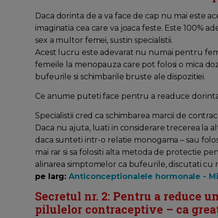
Daca dorinta de a va face de cap nu mai este ace
imaginatia cea care va joaca feste. Este 100% ad
sex a multor femei, sustin specialistii.
Acest lucru este adevarat nu numai pentru femeil
femeile la menopauza care pot folosi o mica do
bufeurile si schimbarile bruste ale dispozitiei.
Ce anume puteti face pentru a readuce dorinta 
Specialistii cred ca schimbarea marcii de contra
Daca nu ajuta, luati in considerare trecerea la al
daca sunteti intr-o relatie monogama – sau folosir
mai rar si sa folositi alta metoda de protectie pen
alinarea simptomelor ca bufeurile, discutati cu 
pe larg:
Anticonceptionalele hormonale - Mit
Secretul nr. 2: Pentru a reduce u
pilulelor contraceptive – ca grea