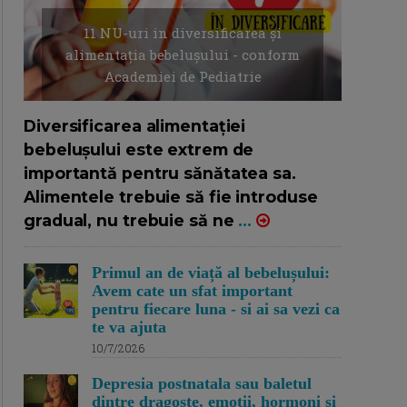
11 NU-uri in diversificarea și
alimentația bebelușului - conform
Academiei de Pediatrie
16/7/2026
AUTOR: EDITOR DC.
Diversificarea alimentației
bebelușului este extrem de
importantă pentru sănătatea sa.
Alimentele trebuie să fie introduse
gradual, nu trebuie să ne
...
Primul an de viață al bebelușului:
Avem cate un sfat important
pentru fiecare luna - si ai sa vezi ca
te va ajuta
10/7/2026
Depresia postnatala sau baletul
dintre dragoste, emotii, hormoni si