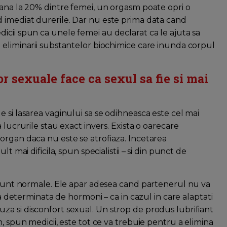
pana la 20% dintre femei, un orgasm poate opri o
 imediat durerile. Dar nu este prima data cand
icii spun ca unele femei au declarat ca le ajuta sa
 eliminarii substantelor biochimice care inunda corpul
or sexuale face ca sexul sa fie si mai
 si lasarea vaginului sa se odihneasca este cel mai
 lucrurile stau exact invers. Exista o oarecare
organ daca nu este se atrofiaza. Incetarea
t mai dificila, spun specialistii – si din punct de
u sunt normale. Ele apar adesea cand partenerul nu va
la determinata de hormoni – ca in cazul in care alaptati
a si disconfort sexual. Un strop de produs lubrifiant
, spun medicii, este tot ce va trebuie pentru a elimina