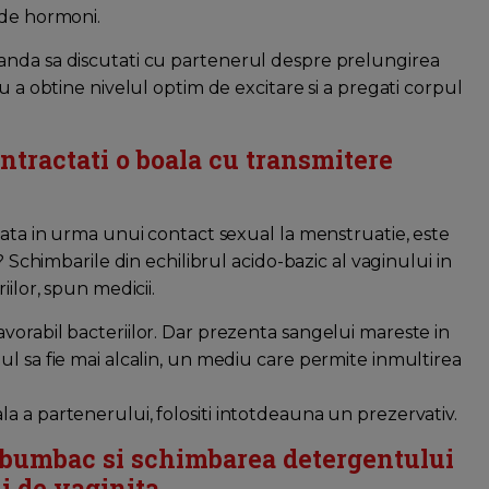
 de hormoni.
anda sa discutati cu partenerul despre prelungirea
u a obtine nivelul optim de excitare si a pregati corpul
ontractati o boala cu transmitere
nata in urma unui contact sexual la menstruatie, este
? Schimbarile din echilibrul acido-bazic al vaginului in
ilor, spun medicii.
vorabil bacteriilor. Dar prezenta sangelui mareste in
l sa fie mai alcalin, un mediu care permite inmultirea
a a partenerului, folositi intotdeauna un prezervativ.
de bumbac si schimbarea detergentului
i de vaginita.