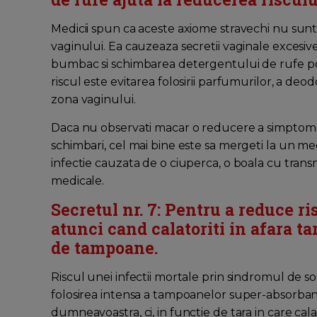
Medicii spun ca aceste axiome stravechi nu sunt n
vaginului. Ea cauzeaza secretii vaginale excesive
bumbac si schimbarea detergentului de rufe poa
riscul este evitarea folosirii parfumurilor, a de
zona vaginului.
Daca nu observati macar o reducere a simptomel
schimbari, cel mai bine este sa mergeti la un me
infectie cauzata de o ciuperca, o boala cu transmi
medicale.
Secretul nr. 7: Pentru a reduce r
atunci cand calatoriti in afara t
de tampoane.
Riscul unei infectii mortale prin sindromul de so
folosirea intensa a tampoanelor super-absorba
dumneavoastra, ci, in functie de tara in care calat