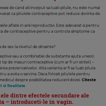
easi de cand ati inceput sa luati pilule, nu este numai
evarat ca pilulele contraceptive pot reduce dorinta de
e aflate in anii reproductivi. Este adevarat si pentru
za de contraceptive pentru a controla simptome ca
de sex la nivelul de dinainte?
ceptive sau a combinatiei de substante ajuta uneori.
t tip de masuri contraceptive (cum ar fi un strilet) –
ea prezervativelor. Alta varianta ar fi sa luati pilula
tru a evita o sarcina. Daca folositi pilulele pentru
medicul despre posibilitatea reducerii dozei.
Citeste
 si Realitate
nele dintre efectele secundare ale
ta – introduceti-le in vagin.