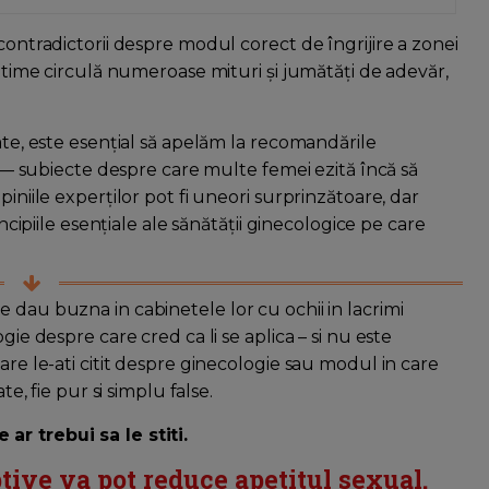
contradictorii despre modul corect de îngrijire a zonei
intime circulă numeroase mituri și jumătăți de adevăr,
ate, este esențial să apelăm la recomandările
mă — subiecte despre care multe femei ezită încă să
piniile experților pot fi uneori surprinzătoare, dar
incipiile esențiale ale sănătății ginecologice pe care
 dau buzna in cabinetele lor cu ochii in lacrimi
gie despre care cred ca li se aplica – si nu este
are le-ati citit despre ginecologie sau modul in care
te, fie pur si simplu false.
ar trebui sa le stiti.
ptive va pot reduce apetitul sexual.