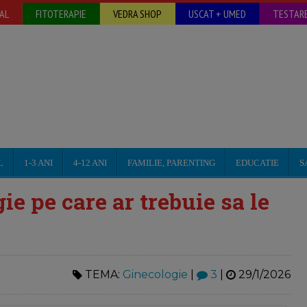
AL
FITOTERAPIE
VEDRA SHOP
USCAT + UMED
TESTARE
L
1-3 ANI
4-12 ANI
FAMILIE, PARENTING
EDUCATIE
S
ie pe care ar trebuie sa le
TEMA:
Ginecologie
|
3
|
29/1/2026