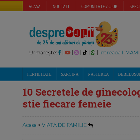
ACASA
NOUTATI
COMUNITATE / CLUB
SPECI
Urmărește:
|
|
|
|
|
Intreabă I-MAMI
FERTILITATE
SARCINA
NASTEREA
BEBELUSU
10 Secretele de ginecolog
stie fiecare femeie
Acasa
>
VIATA DE FAMILIE