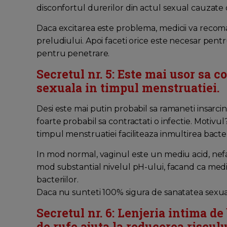
disconfortul durerilor din actul sexual cauzate
Daca excitarea este problema, medicii va recom
preludiului. Apoi faceti orice este necesar pentr
pentru penetrare.
Secretul nr. 5: Este mai usor sa c
sexuala in timpul menstruatiei.
Desi este mai putin probabil sa ramaneti insarci
foarte probabil sa contractati o infectie. Motivul
timpul menstruatiei faciliteaza inmultirea bacteri
In mod normal, vaginul este un mediu acid, nefa
mod substantial nivelul pH-ului, facand ca mediu
bacteriilor.
Daca nu sunteti 100% sigura de sanatatea sexual
Secretul nr. 6: Lenjeria intima 
de rufe ajuta la reducerea risculu