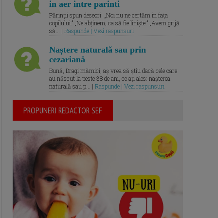
in aer intre parinti
Părinții spun deseori: „Noi nu ne certăm în fața
copilului.” „Ne abținem, ca să fie liniște.” „Avem grijă
să... |
Raspunde | Vezi raspunsuri
Naștere naturală sau prin
cezariană
Bună, Dragi mămici, aș vrea să știu dacă cele care
au născut la peste 38 de ani, ce ați ales: nașterea
naturală sau p... |
Raspunde | Vezi raspunsuri
PROPUNERI REDACTOR SEF