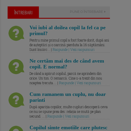
ÎNTREBARI
PUNE O ÎNTREBARE
Voi iubi al doilea copil la fel ca pe
primul?
Pentru mine primul copil a fost foarte dorit, după ani
de așteptări și o sarcină pierduta la 16 săptămâni.
Sunt însărc... |
Raspunde | Vezi raspunsuri
Ne certăm mai des de când avem
copil. E normal?
De când a apărut copilul, parcă ne aprindem din
orice. Un ton. O remarcă. Cine s-a trezit din nou
noaptea trecuta.... |
Raspunde | Vezi raspunsuri
Cum ramanem un cuplu, nu doar
parinti
După apariția copiilor, multe cupluri descoperă ceva
ce nu se spune prea des: relația se mută pe plan
secund. ... |
Raspunde | Vezi raspunsuri
Copilul simte emotiile care plutesc