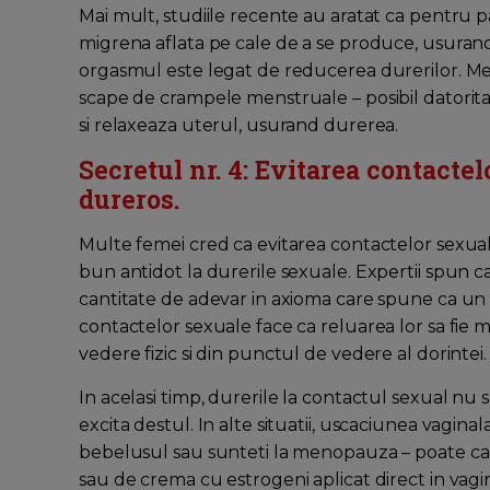
Mai mult, studiile recente au aratat ca pentru 
migrena aflata pe cale de a se produce, usurand
orgasmul este legat de reducerea durerilor. Med
scape de crampele menstruale – posibil datorita
si relaxeaza uterul, usurand durerea.
Secretul nr. 4: Evitarea contactel
dureros.
Multe femei cred ca evitarea contactelor sexuale
bun antidot la durerile sexuale. Expertii spun ca
cantitate de adevar in axioma care spune ca un 
contactelor sexuale face ca reluarea lor sa fie mul
vedere fizic si din punctul de vedere al dorintei.
In acelasi timp, durerile la contactul sexual n
excita destul. In alte situatii, uscaciunea vagina
bebelusul sau sunteti la menopauza – poate cauz
sau de crema cu estrogeni aplicat direct in vagin