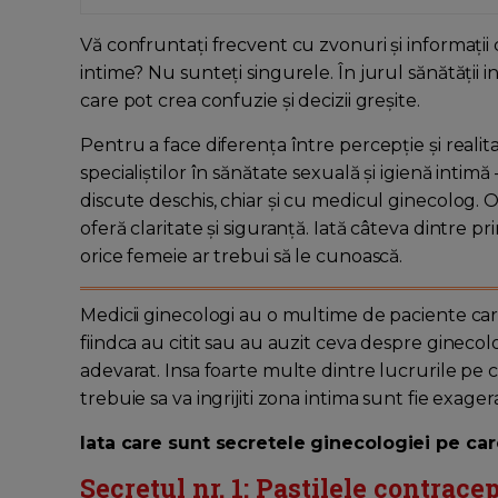
Vă confruntați frecvent cu zvonuri și informații 
intime? Nu sunteți singurele. În jurul sănătății 
care pot crea confuzie și decizii greșite.
Pentru a face diferența între percepție și realit
specialiștilor în sănătate sexuală și igienă inti
discute deschis, chiar și cu medicul ginecolog. O
oferă claritate și siguranță. Iată câteva dintre pr
orice femeie ar trebui să le cunoască.
Medicii ginecologi au o multime de paciente care
fiindca au citit sau au auzit ceva despre ginecolo
adevarat. Insa foarte multe dintre lucrurile pe c
trebuie sa va ingrijiti zona intima sunt fie exagera
Iata care sunt secretele ginecologiei pe care 
Secretul nr. 1: Pastilele contrace