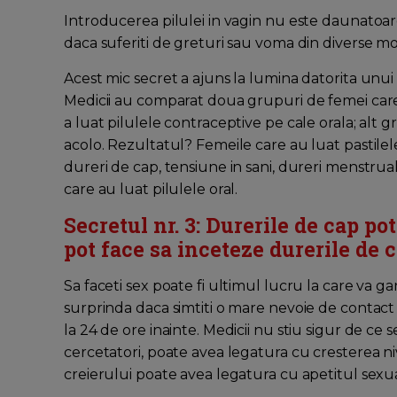
Introducerea pilulei in vagin nu este daunatoare, 
daca suferiti de greturi sau voma din diverse moti
Acest mic secret a ajuns la lumina datorita unui 
Medicii au comparat doua grupuri de femei care
a luat pilulele contraceptive pe cale orala; alt gr
acolo. Rezultatul? Femeile care au luat pastilel
dureri de cap, tensiune in sani, dureri menstru
care au luat pilulele oral.
Secretul nr. 3: Durerile de cap po
pot face sa inceteze durerile de 
Sa faceti sex poate fi ultimul lucru la care va g
surprinda daca simtiti o mare nevoie de contac
la 24 de ore inainte. Medicii nu stiu sigur de ce
cercetatori, poate avea legatura cu cresterea n
creierului poate avea legatura cu apetitul sexua