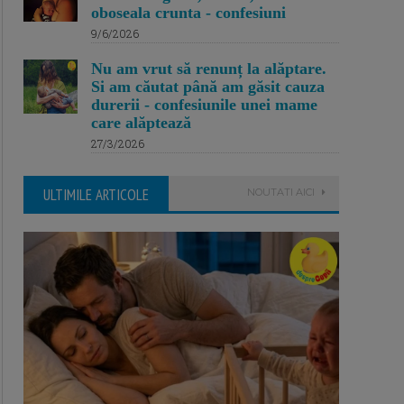
oboseala crunta - confesiuni
9/6/2026
Nu am vrut să renunț la alăptare.
Si am căutat până am găsit cauza
durerii - confesiunile unei mame
care alăptează
27/3/2026
ULTIMILE ARTICOLE
NOUTATI AICI