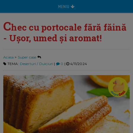
MENIU
C
hec cu portocale fără făină
- Ușor, umed și aromat!
Acasa
>
Super case
TEMA:
Deserturi / Dulciuri
|
0
|
4/11/2024