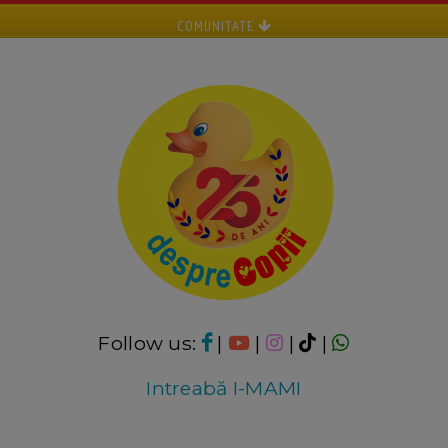
COMUNITATE
Follow us:
|
|
|
|
Intreabă I-MAMI