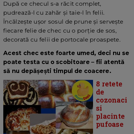
După ce checul s-a răcit complet,
pudrează-l cu zahăr și taie-l în felii.
Încălzește ușor sosul de prune și servește
fiecare felie de chec cu o porție de sos,
decorată cu felii de portocale proaspete.
Acest chec este foarte umed, deci nu se
poate testa cu o scobitoare – fii atentă
să nu depășești timpul de coacere.
8 retete
de
cozonaci
si
placinte
pufoase