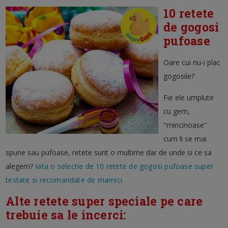
10 retete
de gogosi
pufoase
Oare cui nu-i plac
gogosile?
Fie ele umplute
cu gem,
"mincinoase"
cum li se mai
spune sau pufoase, retete sunt o multime dar de unde si ce sa
alegem?
Iata o selectie de 10 retete de gogosi pufoase super
testate si recomandate de mamici.
Alte retete super speciale pe care
trebuie sa le incerci: