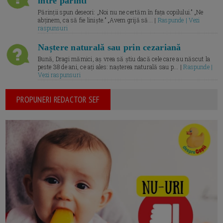
intre parinti
Părinții spun deseori: „Noi nu ne certăm în fața copilului.” „Ne
abținem, ca să fie liniște.” „Avem grijă să... |
Raspunde | Vezi
raspunsuri
Naștere naturală sau prin cezariană
Bună, Dragi mămici, aș vrea să știu dacă cele care au născut la
peste 38 de ani, ce ați ales: nașterea naturală sau p... |
Raspunde |
Vezi raspunsuri
PROPUNERI REDACTOR SEF