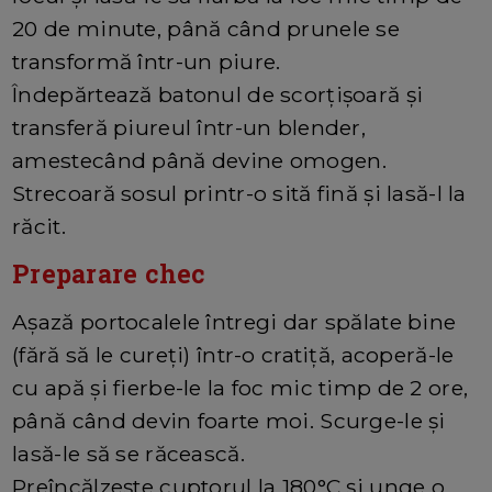
20 de minute, până când prunele se
transformă într-un piure.
Îndepărtează batonul de scorțișoară și
transferă piureul într-un blender,
amestecând până devine omogen.
Strecoară sosul printr-o sită fină și lasă-l la
răcit.
Preparare chec
Așază portocalele întregi dar spălate bine
(fără să le cureți) într-o cratiță, acoperă-le
cu apă și fierbe-le la foc mic timp de 2 ore,
până când devin foarte moi. Scurge-le și
lasă-le să se răcească.
Preîncălzește cuptorul la 180°C și unge o