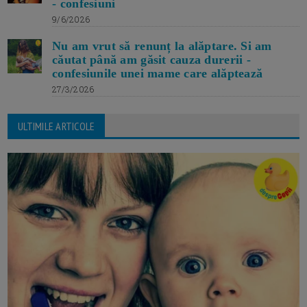
- confesiuni
9/6/2026
Nu am vrut să renunț la alăptare. Si am
căutat până am găsit cauza durerii -
confesiunile unei mame care alăptează
27/3/2026
ULTIMILE ARTICOLE