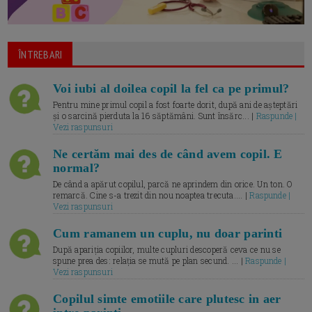
ÎNTREBARI
Voi iubi al doilea copil la fel ca pe primul?
Pentru mine primul copil a fost foarte dorit, după ani de așteptări
și o sarcină pierduta la 16 săptămâni. Sunt însărc... |
Raspunde |
Vezi raspunsuri
Ne certăm mai des de când avem copil. E
normal?
De când a apărut copilul, parcă ne aprindem din orice. Un ton. O
remarcă. Cine s-a trezit din nou noaptea trecuta.... |
Raspunde |
Vezi raspunsuri
Cum ramanem un cuplu, nu doar parinti
După apariția copiilor, multe cupluri descoperă ceva ce nu se
spune prea des: relația se mută pe plan secund. ... |
Raspunde |
Vezi raspunsuri
Copilul simte emotiile care plutesc in aer