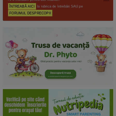
ÎNTREABĂ AICI
la rubrica de întrebări SAU pe
FORUMUL DESPRECOPII