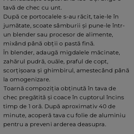
tavă de chec cu unt.
După ce portocalele s-au răcit, taie-le în
jumătate, scoate sâmburii și pune-le într-
un blender sau procesor de alimente,
mixând până obții o pastă fină.
În blender, adaugă migdalele măcinate,
zahărul pudră, ouăle, praful de copt,
scorțișoara și ghimbirul, amestecând până
la omogenizare.
Toarnă compoziția obținută în tava de
chec pregătită și coace în cuptorul încins
timp de 1 oră. După aproximativ 40 de
minute, acoperă tava cu folie de aluminiu
pentru a preveni arderea deasupra.