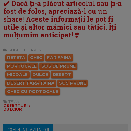
✔️ Dacă ți-a plăcut articolul sau ți-a
fost de folos, apreciază-l cu un
share! Aceste informații le pot fi
utile și altor mămici sau tătici. Îți
mulțumim anticipat! ❣️
SUBIECTE TRATATE:
RETETA
CHEC
FAR FAINA
PORTOCALE
SOS DE PRUNE
MIGDALE
DULCE
DESERT
DESERT FARA FAINA
SOS PRUNE
CHEC CU PORTOCALE
TEMA:
DESERTURI /
DULCIURI
COMENTARII VIZITATORI