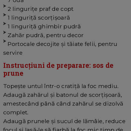
7 ouă
2 lingurițe praf de copt
1 linguriță scorțișoară
1 linguriță ghimbir pudră
Zahăr pudră, pentru decor
Portocale decojite și tăiate felii, pentru
servire
Instrucțiuni de preparare: sos de
prune
Topește untul într-o cratiță la foc mediu.
Adaugă zahărul și batonul de scorțișoară,
amestecând până când zahărul se dizolvă
complet.
Adaugă prunele și sucul de lămâie, reduce
focul și lasă-le să fiarbă la foc mic timp de