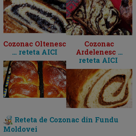
Cozonac Oltenesc
Cozonac
... reteta AICI
Ardelenesc
...
reteta AICI
Reteta de Cozonac din Fundu
Moldovei