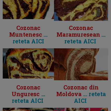
Cozonac
Cozonac
Muntenesc
...
Maramuresean
...
reteta AICI
reteta AICI
Cozonac
Cozonac din
Unguresc
...
Moldova
... reteta
reteta AICI
AICI