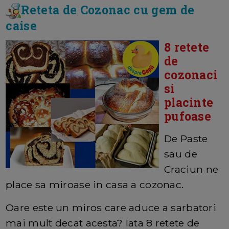
Reteta de Cozonac cu gem de
caise
8 retete
de
cozonaci
si
placinte
pufoase
De Paste
sau de
Craciun ne
place sa miroase in casa a cozonac.
Oare este un miros care aduce a sarbatori
mai mult decat acesta? Iata 8 retete de