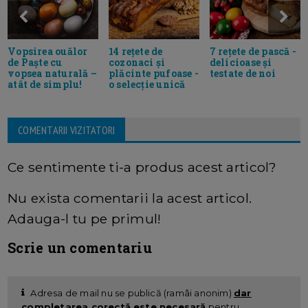
Vopsirea ouălor
14 rețete de
7 rețete de pască -
de Paște cu
cozonaci și
delicioase și
vopsea naturală –
plăcinte pufoase -
testate de noi
atât de simplu!
o selecție unică
COMENTARII VIZITATORI
Ce sentimente ti-a produs acest articol?
Nu exista comentarii la acest articol.
Adauga-l tu pe primul!
Scrie un comentariu
Adresa de mail nu se publică (ramâi anonim)
dar
completarea corectă este necesară
pentru