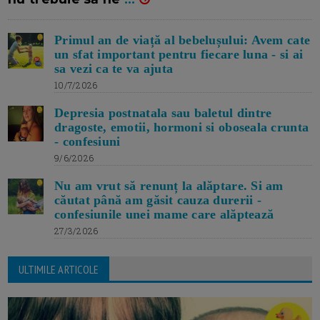
Primul an de viață al bebelușului: Avem cate
un sfat important pentru fiecare luna - si ai
sa vezi ca te va ajuta
10/7/2026
Depresia postnatala sau baletul dintre
dragoste, emotii, hormoni si oboseala crunta
- confesiuni
9/6/2026
Nu am vrut să renunț la alăptare. Si am
căutat până am găsit cauza durerii -
confesiunile unei mame care alăptează
27/3/2026
ULTIMILE ARTICOLE