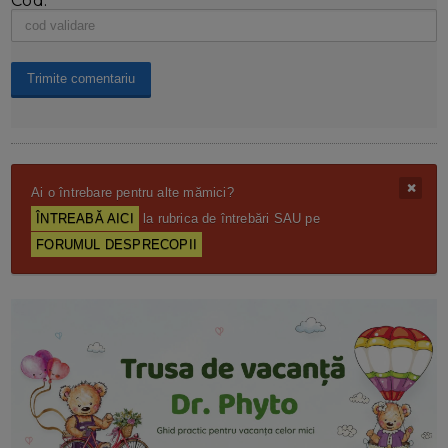
Cod:
Ai o întrebare pentru alte mămici?
ÎNTREABĂ AICI
la rubrica de întrebări SAU pe
FORUMUL DESPRECOPII