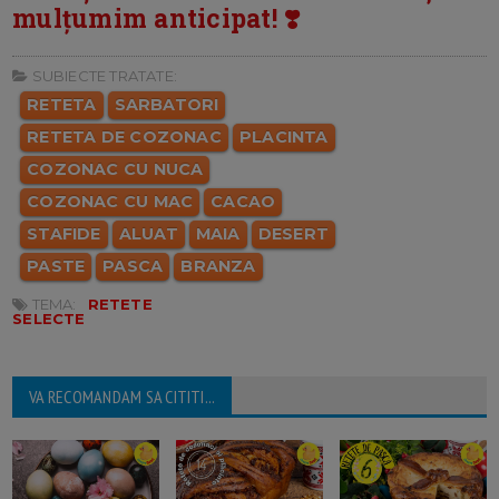
mulțumim anticipat! ❣️
SUBIECTE TRATATE:
RETETA
SARBATORI
RETETA DE COZONAC
PLACINTA
COZONAC CU NUCA
COZONAC CU MAC
CACAO
STAFIDE
ALUAT
MAIA
DESERT
PASTE
PASCA
BRANZA
TEMA:
RETETE
SELECTE
VA RECOMANDAM SA CITITI...