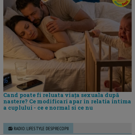
Cand poate fi reluata viața sexuala după
nastere? Ce modificari apar in relatia intima
a cuplului - ce e normal si ce nu
📻 RADIO: LIFESTYLE DESPRECOPII