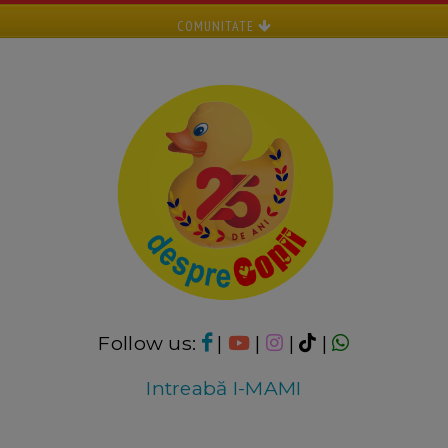
COMUNITATE
Follow us:
|
|
|
|
Intreabă I-MAMI