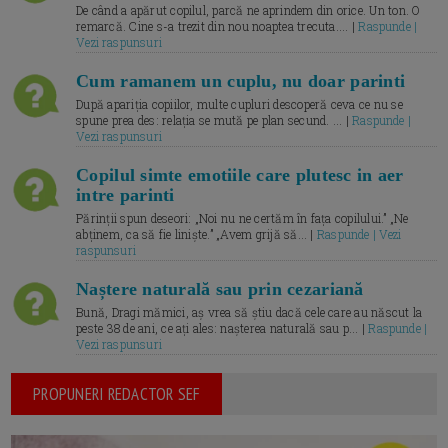
De când a apărut copilul, parcă ne aprindem din orice. Un ton. O
remarcă. Cine s-a trezit din nou noaptea trecuta.... |
Raspunde |
Vezi raspunsuri
Cum ramanem un cuplu, nu doar parinti
După apariția copiilor, multe cupluri descoperă ceva ce nu se
spune prea des: relația se mută pe plan secund. ... |
Raspunde |
Vezi raspunsuri
Copilul simte emotiile care plutesc in aer
intre parinti
Părinții spun deseori: „Noi nu ne certăm în fața copilului.” „Ne
abținem, ca să fie liniște.” „Avem grijă să... |
Raspunde | Vezi
raspunsuri
Naștere naturală sau prin cezariană
Bună, Dragi mămici, aș vrea să știu dacă cele care au născut la
peste 38 de ani, ce ați ales: nașterea naturală sau p... |
Raspunde |
Vezi raspunsuri
PROPUNERI REDACTOR SEF