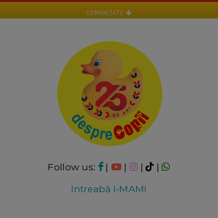
COMUNITATE
Follow us:
|
|
|
|
Intreabă I-MAMI