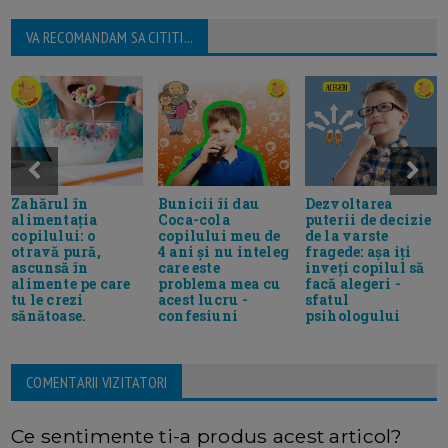
VA RECOMANDAM SA CITITI...
Bunicii îi dau
Dezvoltarea
Zahărul în
Coca-cola
puterii de decizie
alimentația
copilului meu de
de la varste
copilului: o
4 ani și nu inteleg
fragede: așa iți
otravă pură,
care este
inveți copilul să
ascunsă în
problema mea cu
facă alegeri -
alimente pe care
acest lucru -
sfatul
tu le crezi
confesiuni
psihologului
sănătoase.
COMENTARII VIZITATORI
Ce sentimente ti-a produs acest articol?