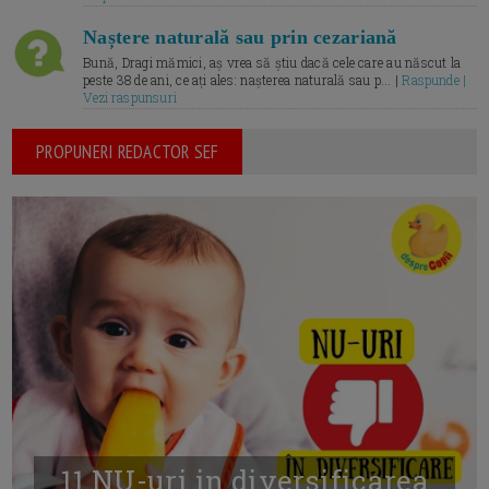
Naștere naturală sau prin cezariană
Bună, Dragi mămici, aș vrea să știu dacă cele care au născut la
peste 38 de ani, ce ați ales: nașterea naturală sau p... |
Raspunde |
Vezi raspunsuri
PROPUNERI REDACTOR SEF
11 NU-uri in diversificarea