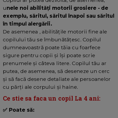
Copilul ar putea dezvolta, de asemenea,
u
nele noi abilități motorii grosiere - de
exemplu, săritul, săritul înapoi sau săritul
în timpul alergării.
De asemenea , abilitățile motorii fine ale
copilului tău se îmbunătățesc. Copilul
dumneavoastră poate tăia cu foarfece
sigure pentru copii și își poate scrie
prenumele și câteva litere. Copilul tău ar
putea, de asemenea, să deseneze un cerc
și să facă desene detaliate ale persoanelor
cu părți ale corpului și haine.
Ce stie sa faca un copil La 4 ani:
✅ Poate să: