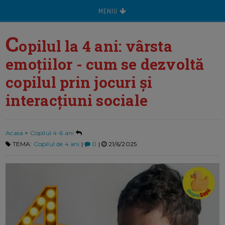
MENIU
C
opilul la 4 ani: vârsta
emoțiilor - cum se dezvoltă
copilul prin jocuri și
interacțiuni sociale
Acasa
>
Copilul 4-6 ani
TEMA:
Copilul de 4 ani
|
0
|
21/6/2025