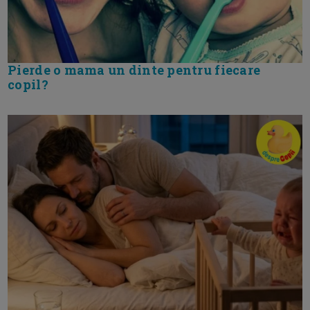
Pierde o mama un dinte pentru fiecare
copil?