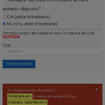
aștepți răspuns?
DA (este întrebare)
NU (nu este întrebare)
Introdu codul de validare rosu in casuta de cod:
0217026
Cod:
Ai o întrebare pentru alte mămici?
ÎNTREABĂ AICI
la rubrica de întrebări SAU pe
FORUMUL DESPRECOPII