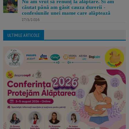
Nu am vrut să renunț la alăptare. Si am
căutat până am găsit cauza durerii -
confesiunile unei mame care alăptează
27/3/2026
ULTIMILE ARTICOLE