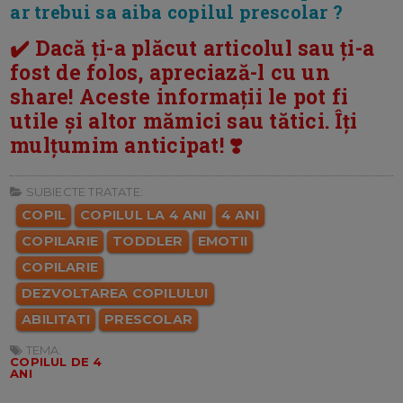
ar trebui sa aiba copilul prescolar ?
✔️ Dacă ți-a plăcut articolul sau ți-a
fost de folos, apreciază-l cu un
share! Aceste informații le pot fi
utile și altor mămici sau tătici. Îți
mulțumim anticipat! ❣️
SUBIECTE TRATATE:
COPIL
COPILUL LA 4 ANI
4 ANI
COPILARIE
TODDLER
EMOTII
COPILARIE
DEZVOLTAREA COPILULUI
ABILITATI
PRESCOLAR
TEMA:
COPILUL DE 4
ANI