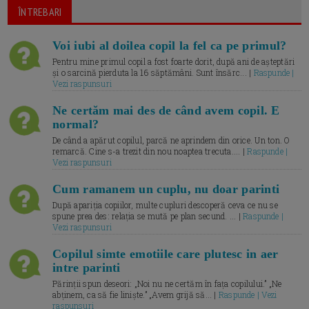
ÎNTREBARI
Voi iubi al doilea copil la fel ca pe primul?
Pentru mine primul copil a fost foarte dorit, după ani de așteptări
și o sarcină pierduta la 16 săptămâni. Sunt însărc... |
Raspunde |
Vezi raspunsuri
Ne certăm mai des de când avem copil. E
normal?
De când a apărut copilul, parcă ne aprindem din orice. Un ton. O
remarcă. Cine s-a trezit din nou noaptea trecuta.... |
Raspunde |
Vezi raspunsuri
Cum ramanem un cuplu, nu doar parinti
După apariția copiilor, multe cupluri descoperă ceva ce nu se
spune prea des: relația se mută pe plan secund. ... |
Raspunde |
Vezi raspunsuri
Copilul simte emotiile care plutesc in aer
intre parinti
Părinții spun deseori: „Noi nu ne certăm în fața copilului.” „Ne
abținem, ca să fie liniște.” „Avem grijă să... |
Raspunde | Vezi
raspunsuri