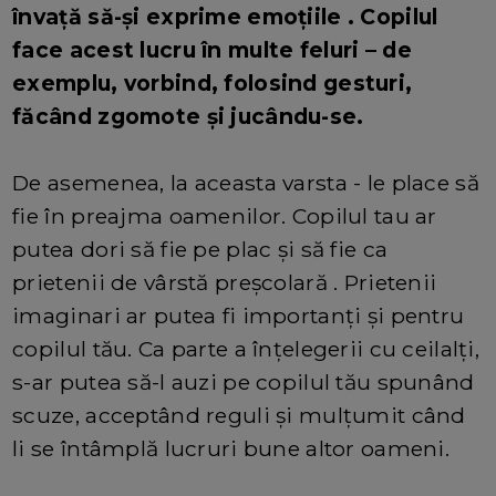
învață să-și exprime emoțiile . Copilul
face acest lucru în multe feluri – de
exemplu, vorbind, folosind gesturi,
făcând zgomote și jucându-se.
De asemenea, la aceasta varsta - le place să
fie în preajma oamenilor. Copilul tau ar
putea dori să fie pe plac și să fie ca
prietenii de vârstă preșcolară . Prietenii
imaginari ar putea fi importanți și pentru
copilul tău. Ca parte a înțelegerii cu ceilalți,
s-ar putea să-l auzi pe copilul tău spunând
scuze, acceptând reguli și mulțumit când
li se întâmplă lucruri bune altor oameni.