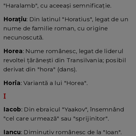
"Haralamb", cu aceeași semnificație.
Horațiu
: Din latinul "Horatius", legat de un
nume de familie roman, cu origine
necunoscută.
Horea
: Nume românesc, legat de liderul
revoltei țărănești din Transilvania; posibil
derivat din "hora" (dans).
Horia
: Variantă a lui "Horea".
I
Iacob
: Din ebraicul "Yaakov", însemnând
"cel care urmează" sau "sprijinitor".
Iancu
: Diminutiv românesc de la "Ioan".