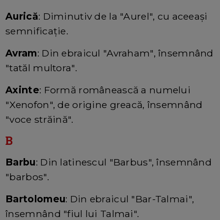
Aurică
: Diminutiv de la "Aurel", cu aceeași
semnificație.
Avram
: Din ebraicul "Avraham", însemnând
"tatăl multora".
Axinte
: Formă românească a numelui
"Xenofon", de origine greacă, însemnând
"voce străină".
B
Barbu
: Din latinescul "Barbus", însemnând
"barbos".
Bartolomeu
: Din ebraicul "Bar-Talmai",
însemnând "fiul lui Talmai".