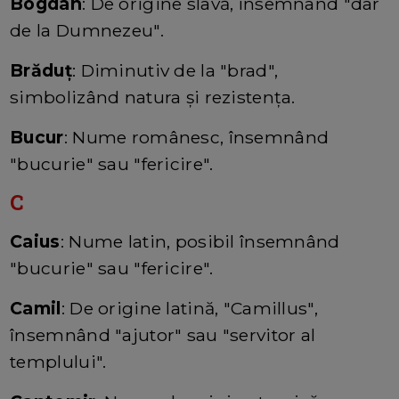
Bogdan
: De origine slavă, însemnând "dar
de la Dumnezeu".
Brăduț
: Diminutiv de la "brad",
simbolizând natura și rezistența.
Bucur
: Nume românesc, însemnând
"bucurie" sau "fericire".
C
Caius
: Nume latin, posibil însemnând
"bucurie" sau "fericire".
Camil
: De origine latină, "Camillus",
însemnând "ajutor" sau "servitor al
templului".