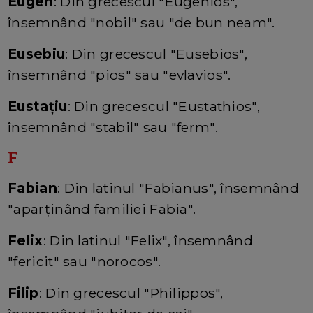
Eugen
: Din grecescul "Eugenios",
însemnând "nobil" sau "de bun neam".
Eusebiu
: Din grecescul "Eusebios",
însemnând "pios" sau "evlavios".
Eustațiu
: Din grecescul "Eustathios",
însemnând "stabil" sau "ferm".
F
Fabian
: Din latinul "Fabianus", însemnând
"aparținând familiei Fabia".
Felix
: Din latinul "Felix", însemnând
"fericit" sau "norocos".
Filip
: Din grecescul "Philippos",