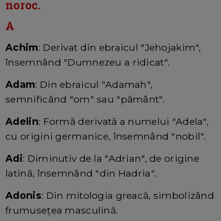
noroc.
A
Achim
: Derivat din ebraicul "Jehojakim",
însemnând "Dumnezeu a ridicat".
Adam
: Din ebraicul "Adamah",
semnificând "om" sau "pământ".
Adelin
: Formă derivată a numelui "Adela",
cu origini germanice, însemnând "nobil".
Adi
: Diminutiv de la "Adrian", de origine
latină, însemnând "din Hadria".
Adonis
: Din mitologia greacă, simbolizând
frumusețea masculină.