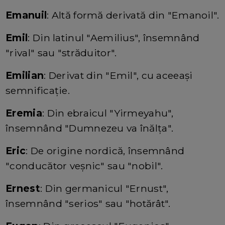
Emanuil
: Altă formă derivată din "Emanoil".
Emil
: Din latinul "Aemilius", însemnând
"rival" sau "străduitor".
Emilian
: Derivat din "Emil", cu aceeași
semnificație.
Eremia
: Din ebraicul "Yirmeyahu",
însemnând "Dumnezeu va înălța".
Eric
: De origine nordică, însemnând
"conducător veșnic" sau "nobil".
Ernest
: Din germanicul "Ernust",
însemnând "serios" sau "hotărât".