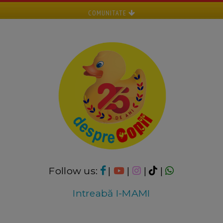
COMUNITATE
Follow us:
|
|
|
|
Intreabă I-MAMI