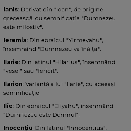
Ianis
: Derivat din "Ioan", de origine
grecească, cu semnificația "Dumnezeu
este milostiv".
Ieremia
: Din ebraicul "Yirmeyahu",
însemnând "Dumnezeu va înălța".
Ilarie
: Din latinul "Hilarius", însemnând
"vesel" sau "fericit".
Ilarion
: Variantă a lui "Ilarie", cu aceeași
semnificație.
Ilie
: Din ebraicul "Eliyahu", însemnând
"Dumnezeu este Domnul".
Inocențiu
: Din latinul "Innocentius",