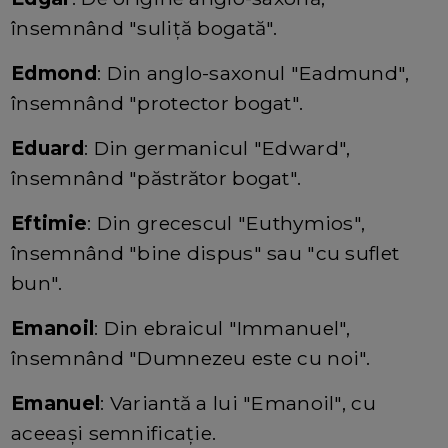
însemnând "suliță bogată".
Edmond
: Din anglo-saxonul "Eadmund",
însemnând "protector bogat".
Eduard
: Din germanicul "Edward",
însemnând "păstrător bogat".
Eftimie
: Din grecescul "Euthymios",
însemnând "bine dispus" sau "cu suflet
bun".
Emanoil
: Din ebraicul "Immanuel",
însemnând "Dumnezeu este cu noi".
Emanuel
: Variantă a lui "Emanoil", cu
aceeași semnificație.