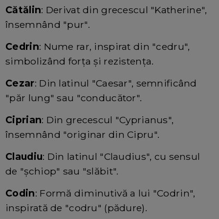
Cătălin
: Derivat din grecescul "Katherine",
însemnând "pur".
Cedrin
: Nume rar, inspirat din "cedru",
simbolizând forța și rezistența.
Cezar
: Din latinul "Caesar", semnificând
"păr lung" sau "conducător".
Ciprian
: Din grecescul "Cyprianus",
însemnând "originar din Cipru".
Claudiu
: Din latinul "Claudius", cu sensul
de "șchiop" sau "slăbit".
Codin
: Formă diminutivă a lui "Codrin",
inspirată de "codru" (pădure).