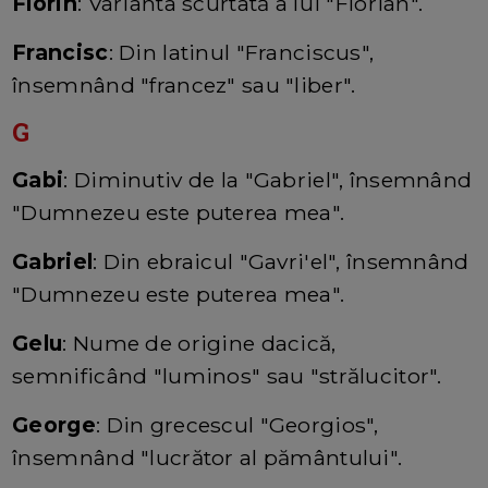
Florin
: Varianta scurtată a lui "Florian".
Francisc
: Din latinul "Franciscus",
însemnând "francez" sau "liber".
G
Gabi
: Diminutiv de la "Gabriel", însemnând
"Dumnezeu este puterea mea".
Gabriel
: Din ebraicul "Gavri'el", însemnând
"Dumnezeu este puterea mea".
Gelu
: Nume de origine dacică,
semnificând "luminos" sau "strălucitor".
George
: Din grecescul "Georgios",
însemnând "lucrător al pământului".