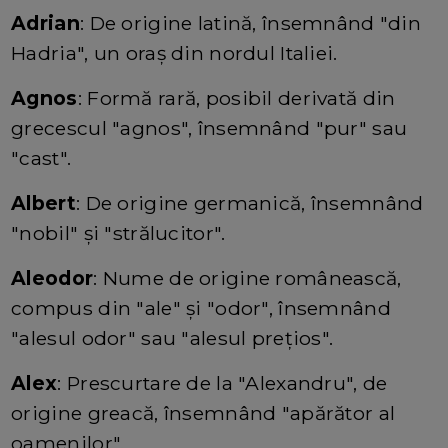
Adrian
: De origine latină, însemnând "din
Hadria", un oraș din nordul Italiei.
Agnos
: Formă rară, posibil derivată din
grecescul "agnos", însemnând "pur" sau
"cast".
Albert
: De origine germanică, însemnând
"nobil" și "strălucitor".
Aleodor
: Nume de origine românească,
compus din "ale" și "odor", însemnând
"alesul odor" sau "alesul prețios".
Alex
: Prescurtare de la "Alexandru", de
origine greacă, însemnând "apărător al
oamenilor".