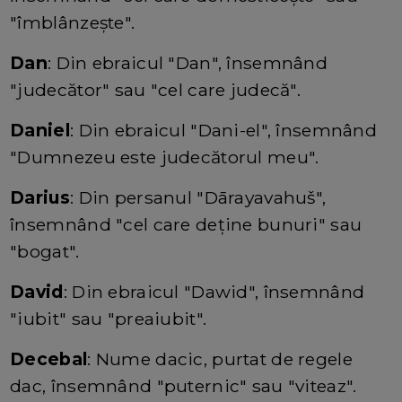
"îmblânzește".
Dan
: Din ebraicul "Dan", însemnând
"judecător" sau "cel care judecă".
Daniel
: Din ebraicul "Dani-el", însemnând
"Dumnezeu este judecătorul meu".
Darius
: Din persanul "Dārayavahuš",
însemnând "cel care deține bunuri" sau
"bogat".
David
: Din ebraicul "Dawid", însemnând
"iubit" sau "preaiubit".
Decebal
: Nume dacic, purtat de regele
dac, însemnând "puternic" sau "viteaz".