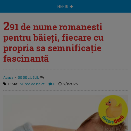
MENIU
2
91 de nume romanesti
pentru băieți, fiecare cu
propria sa semnificație
fascinantă
Acasa
>
BEBELUSUL
TEMA:
Nume de baieti
|
0
|
17/1/2025