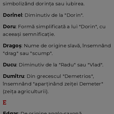
simbolizând dorința sau iubirea.
Dorinel
: Diminutiv de la "Dorin".
Doru
: Formă simplificată a lui "Dorin", cu
aceeași semnificație.
Dragoș
: Nume de origine slavă, însemnând
"drag" sau "scump".
Ducu
: Diminutiv de la "Radu" sau "Vlad".
Dumitru
: Din grecescul "Demetrios",
însemnând "aparținând zeiței Demeter"
(zeița agriculturii).
E
Edgar
: De origine anglo-saxonă,