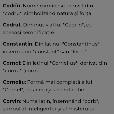
Codrin
: Nume românesc derivat din
"codru", simbolizând natura și forța.
Codruț
: Diminutiv al lui "Codrin", cu
aceeași semnificație.
Constantin
: Din latinul "Constantinus",
însemnând "constant" sau "ferm".
Cornel
: Din latinul "Cornelius", derivat din
"cornu" (corn).
Corneliu
: Formă mai completă a lui
"Cornel", cu aceeași semnificație.
Corvin
: Nume latin, însemnând "corb",
simbol al inteligenței și al misterului.