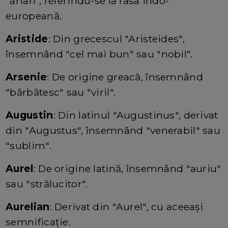
"arian", referindu-se la rasa indo-
europeană.
Aristide
: Din grecescul "Aristeides",
însemnând "cel mai bun" sau "nobil".
Arsenie
: De origine greacă, însemnând
"bărbătesc" sau "viril".
Augustin
: Din latinul "Augustinus", derivat
din "Augustus", însemnând "venerabil" sau
"sublim".
Aurel
: De origine latină, însemnând "auriu"
sau "strălucitor".
Aurelian
: Derivat din "Aurel", cu aceeași
semnificație.