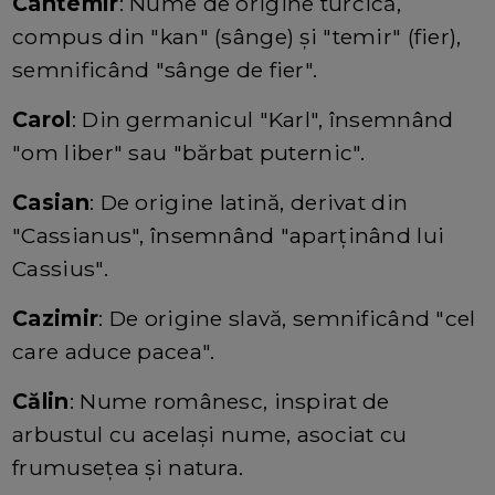
Cantemir
: Nume de origine turcică,
compus din "kan" (sânge) și "temir" (fier),
semnificând "sânge de fier".
Carol
: Din germanicul "Karl", însemnând
"om liber" sau "bărbat puternic".
Casian
: De origine latină, derivat din
"Cassianus", însemnând "aparținând lui
Cassius".
Cazimir
: De origine slavă, semnificând "cel
care aduce pacea".
Călin
: Nume românesc, inspirat de
arbustul cu același nume, asociat cu
frumusețea și natura.