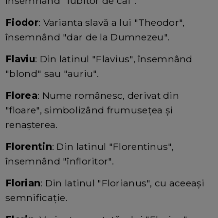
însemnând "iubitor de cai".
Fiodor
: Varianta slavă a lui "Theodor",
însemnând "dar de la Dumnezeu".
Flaviu
: Din latinul "Flavius", însemnând
"blond" sau "auriu".
Florea
: Nume românesc, derivat din
"floare", simbolizând frumusețea și
renașterea.
Florentin
: Din latinul "Florentinus",
însemnând "înfloritor".
Florian
: Din latinul "Florianus", cu aceeași
semnificație.