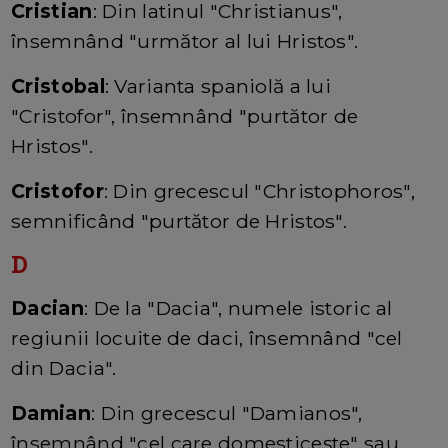
Cristian
: Din latinul "Christianus",
însemnând "următor al lui Hristos".
Cristobal
: Varianta spaniolă a lui
"Cristofor", însemnând "purtător de
Hristos".
Cristofor
: Din grecescul "Christophoros",
semnificând "purtător de Hristos".
D
Dacian
: De la "Dacia", numele istoric al
regiunii locuite de daci, însemnând "cel
din Dacia".
Damian
: Din grecescul "Damianos",
însemnând "cel care domesticește" sau