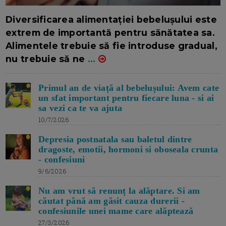
16/7/2026
AUTOR: EDITOR DC.
Diversificarea alimentației bebelușului este
extrem de importantă pentru sănătatea sa.
Alimentele trebuie să fie introduse gradual,
nu trebuie să ne
...
Primul an de viață al bebelușului: Avem cate
un sfat important pentru fiecare luna - si ai
sa vezi ca te va ajuta
10/7/2026
Depresia postnatala sau baletul dintre
dragoste, emotii, hormoni si oboseala crunta
- confesiuni
9/6/2026
Nu am vrut să renunț la alăptare. Si am
căutat până am găsit cauza durerii -
confesiunile unei mame care alăptează
27/3/2026