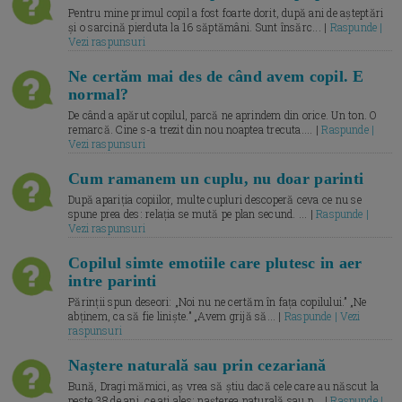
Pentru mine primul copil a fost foarte dorit, după ani de așteptări
și o sarcină pierduta la 16 săptămâni. Sunt însărc... |
Raspunde |
Vezi raspunsuri
Ne certăm mai des de când avem copil. E
normal?
De când a apărut copilul, parcă ne aprindem din orice. Un ton. O
remarcă. Cine s-a trezit din nou noaptea trecuta.... |
Raspunde |
Vezi raspunsuri
Cum ramanem un cuplu, nu doar parinti
După apariția copiilor, multe cupluri descoperă ceva ce nu se
spune prea des: relația se mută pe plan secund. ... |
Raspunde |
Vezi raspunsuri
Copilul simte emotiile care plutesc in aer
intre parinti
Părinții spun deseori: „Noi nu ne certăm în fața copilului.” „Ne
abținem, ca să fie liniște.” „Avem grijă să... |
Raspunde | Vezi
raspunsuri
Naștere naturală sau prin cezariană
Bună, Dragi mămici, aș vrea să știu dacă cele care au născut la
peste 38 de ani, ce ați ales: nașterea naturală sau p... |
Raspunde |