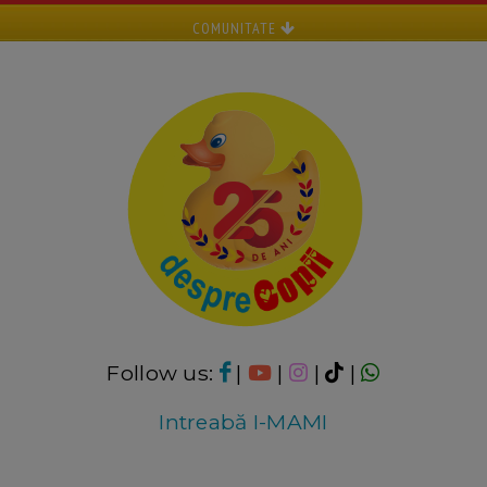
COMUNITATE
Follow us:
|
|
|
|
Intreabă I-MAMI