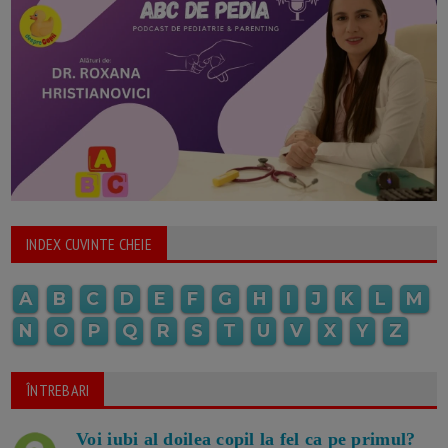
INDEX CUVINTE CHEIE
A
B
C
D
E
F
G
H
I
J
K
L
M
N
O
P
Q
R
S
T
U
V
X
Y
Z
ÎNTREBARI
Voi iubi al doilea copil la fel ca pe primul?