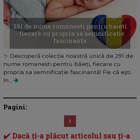
291 de nume romanesti pentru baieti
- fiecare cu propria sa semnificatie
fascinanta
✨ Descoperă colecția noastră unică de 291 de
nume romanesti pentru băieți, fiecare cu
propria sa semnificație fascinantă! Fie că ești
în...
Pagini:
1
✔️ Dacă ți-a plăcut articolul sau ți-a