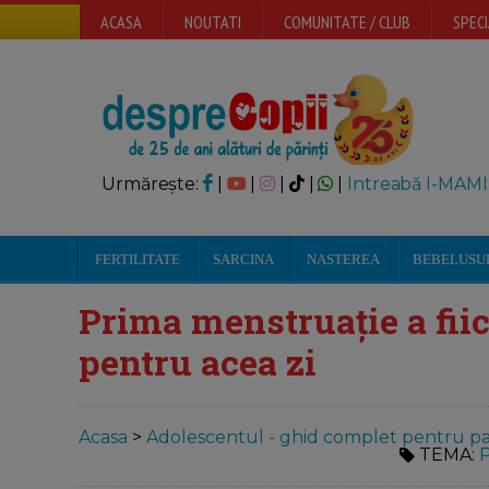
ACASA
NOUTATI
COMUNITATE / CLUB
SPECI
Urmărește:
|
|
|
|
|
Intreabă I-MAMI
FERTILITATE
SARCINA
NASTEREA
BEBELUSU
Prima menstruație a fiic
pentru acea zi
Acasa
>
Adolescentul - ghid complet pentru par
TEMA:
P