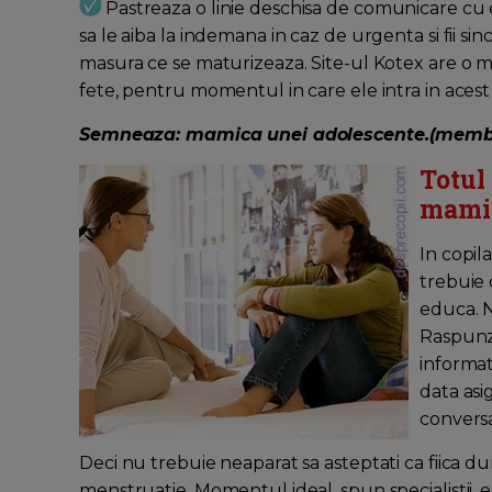
Pastreaza o linie deschisa de comunicare cu ea
sa le aiba la indemana in caz de urgenta si fii sin
masura ce se maturizeaza. Site-ul Kotex are o m
fete, pentru momentul in care ele intra in acest jo
Semneaza: mamica unei adolescente.(membr
Totul
mamic
In copila
trebuie 
educa. N
Raspunza
informat
data asig
conversat
Deci nu trebuie neaparat sa asteptati ca fiica 
menstruatie. Momentul ideal, spun specialistii, e