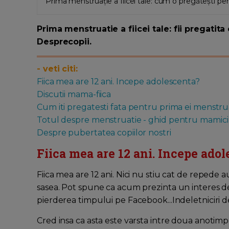
Prima menstruație a fiicei tale: cum o pregătești pe
Prima menstruatie a fiicei tale: fii pregatit
Desprecopii.
- veti citi:
Fiica mea are 12 ani. Incepe adolescenta?
Discutii mama-fiica
Cum iti pregatesti fata pentru prima ei menstru
Totul despre menstruatie - ghid pentru mamici 
Despre pubertatea copiilor nostri
Fiica mea are 12 ani. Incepe ado
Fiica mea are 12 ani. Nici nu stiu cat de repede au
sasea. Pot spune ca acum prezinta un interes deo
pierderea timpului pe Facebook...Indeletniciri d
Cred insa ca asta este varsta intre doua anotimpur