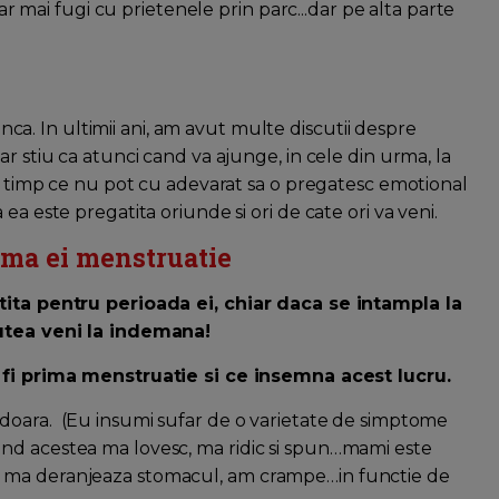
 ar mai fugi cu prietenele prin parc...dar pe alta parte
 inca. In ultimii ani, am avut multe discutii despre
r stiu ca atunci cand va ajunge, in cele din urma, la
In timp ce nu pot cu adevarat sa o pregatesc emotional
ea este pregatita oriunde si ori de cate ori va veni.
rima ei menstruatie
atita pentru perioada ei, chiar daca se intampla la
putea veni la indemana!
fi prima menstruatie si ce insemna acest lucru.
 doara. (Eu insumi sufar de o varietate de simptome
nd acestea ma lovesc, ma ridic si spun…mami este
, ma deranjeaza stomacul, am crampe…in functie de