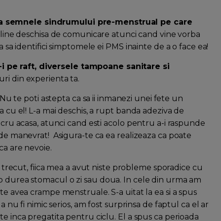
sca semnele sindrumului pre-menstrual pe care
o line deschisa de comunicare atunci cand vine vorba
a sa identifici simptomele ei PMS inainte de a o face ea!
i pe raft, diversele tampoane sanitare si
uri din experienta ta.
 Nu te poti astepta ca sa ii inmanezi unei fete un
a cu el! L-a mai deschis, a rupt banda adeziva de
lucru acasa, atunci cand esti acolo pentru a-i raspunde
 de manevrat! Asigura-te ca ea realizeaza ca poate
ca are nevoie.
trecut, fiica mea a avut niste probleme sporadice cu
 o durea stomacul o zi sau doua. In cele din urma am
te avea crampe menstruale. S-a uitat la ea si a spus
a nu fi nimic serios, am fost surprinsa de faptul ca el ar
te inca pregatita pentru ciclu. El a spus ca perioada