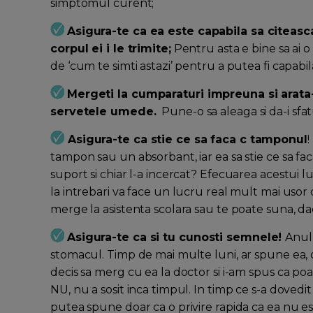
simptomul curent;
Asigura-te ca ea este capabila sa citea
corpul ei i le trimite;
Pentru asta e bine sa ai 
de ‘cum te simti astazi’ pentru a putea fi capabil
Mergeti la cumparaturi impreuna si arata-
servetele umede.
Pune-o sa aleaga si da-i sfat
Asigura-te ca stie ce sa faca c tamponul
!
tampon sau un absorbant, iar ea sa stie ce sa fac
suport si chiar l-a incercat? Efecuarea acestui 
la intrebari va face un lucru real mult mai usor
merge la asistenta scolara sau te poate suna, da
Asigura-te ca si tu cunosti semnele!
Anul 
stomacul. Timp de mai multe luni, ar spune ea,
decis sa merg cu ea la doctor si i-am spus ca poa
NU, nu a sosit inca timpul. In timp ce s-a dovedit 
putea spune doar ca o privire rapida ca ea nu es