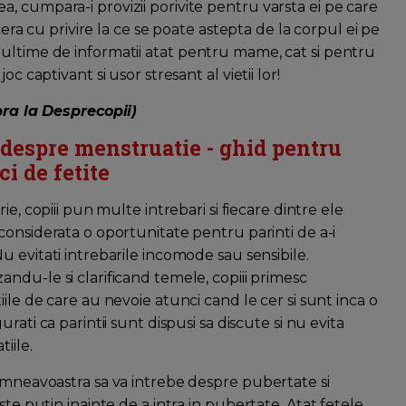
, cumpara-i provizii porivite pentru varsta ei pe care
cera cu privire la ce se poate astepta de la corpul ei pe
ultime de informatii atat pentru mame, cat si pentru
c captivant si usor stresant al vietii lor!
a la Desprecopii)
 despre menstruatie - ghid pentru
i de fetite
rie, copiii pun multe intrebari si fiecare dintre ele
considerata o oportunitate pentru parinti de a-i
u evitati intrebarile incomode sau sensibile.
ndu-le si clarificand temele, copiii primesc
iile de care au nevoie atunci cand le cer si sunt inca o
urati ca parintii sunt dispusi sa discute si nu evita
iile.
dumneavoastra sa va intrebe despre pubertate si
ste putin inainte de a intra in pubertate. Atat fetele