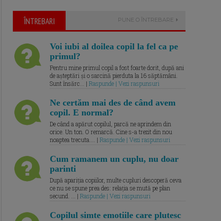
ÎNTREBARI
PUNE O ÎNTREBARE
Voi iubi al doilea copil la fel ca pe
primul?
Pentru mine primul copil a fost foarte dorit, după ani
de așteptări și o sarcină pierduta la 16 săptămâni.
Sunt însărc... |
Raspunde | Vezi raspunsuri
Ne certăm mai des de când avem
copil. E normal?
De când a apărut copilul, parcă ne aprindem din
orice. Un ton. O remarcă. Cine s-a trezit din nou
noaptea trecuta.... |
Raspunde | Vezi raspunsuri
Cum ramanem un cuplu, nu doar
parinti
După apariția copiilor, multe cupluri descoperă ceva
ce nu se spune prea des: relația se mută pe plan
secund. ... |
Raspunde | Vezi raspunsuri
Copilul simte emotiile care plutesc