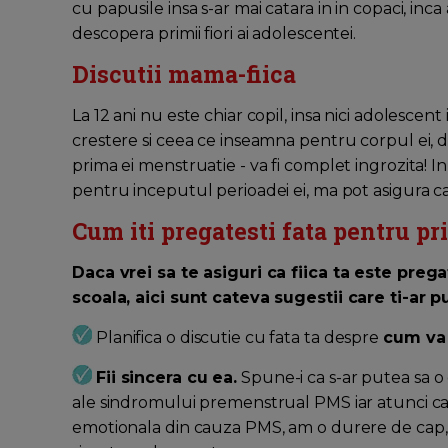
cu papusile insa s-ar mai catara in in copaci, inca
descopera primii fiori ai adolescentei.
Discutii mama-fiica
La 12 ani nu este chiar copil, insa nici adolescent
crestere si ceea ce inseamna pentru corpul ei, da
prima ei menstruatie - va fi complet ingrozita! 
pentru inceputul perioadei ei, ma pot asigura ca 
Cum iti pregatesti fata pentru p
Daca vrei sa te asiguri ca fiica ta este preg
scoala, aici sunt cateva sugestii care ti-ar 
Planifica o discutie cu fata ta despre
cum va 
Fii sincera cu ea.
Spune-i ca s-ar putea sa o
ale sindromului premenstrual PMS iar atunci ca
emotionala din cauza PMS, am o durere de cap