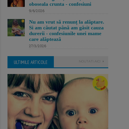
oboseala crunta - confesiuni
9/6/2026
Nu am vrut să renunț la alăptare.
Si am căutat până am găsit cauza
durerii - confesiunile unei mame
care alăptează
27/3/2026
ULTIMILE ARTICOLE
NOUTATI AICI