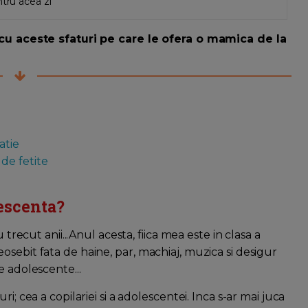
ntru acea zi
a cu aceste sfaturi pe care le ofera o mamica de la
atie
de fetite
lescenta?
 trecut anii...Anul acesta, fiica mea este in clasa a
sebit fata de haine, par, machiaj, muzica si desigur
e adolescente...
i; cea a copilariei si a adolescentei. Inca s-ar mai juca