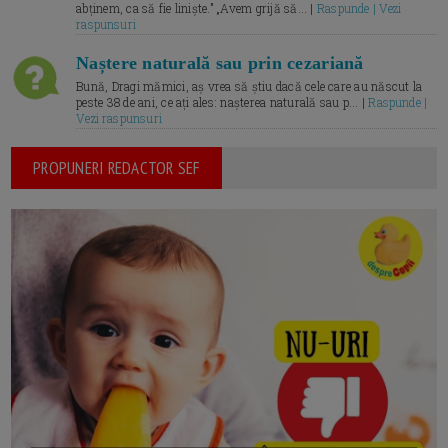
abținem, ca să fie liniște.” „Avem grijă să... |
Raspunde | Vezi
raspunsuri
Naștere naturală sau prin cezariană
Bună, Dragi mămici, aș vrea să știu dacă cele care au născut la
peste 38 de ani, ce ați ales: nașterea naturală sau p... |
Raspunde |
Vezi raspunsuri
PROPUNERI REDACTOR SEF