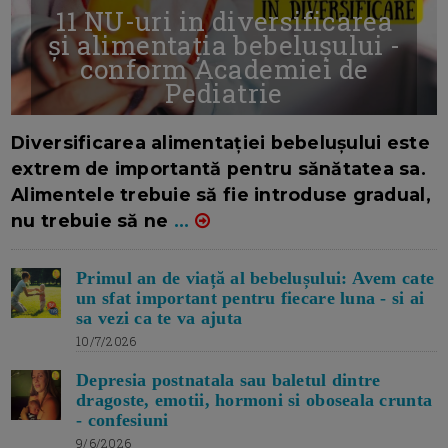
11 NU-uri in diversificarea
și alimentația bebelușului -
conform Academiei de
Pediatrie
16/7/2026
AUTOR: EDITOR DC.
Diversificarea alimentației bebelușului este
extrem de importantă pentru sănătatea sa.
Alimentele trebuie să fie introduse gradual,
nu trebuie să ne
...
Primul an de viață al bebelușului: Avem cate
un sfat important pentru fiecare luna - si ai
sa vezi ca te va ajuta
10/7/2026
Depresia postnatala sau baletul dintre
dragoste, emotii, hormoni si oboseala crunta
- confesiuni
9/6/2026