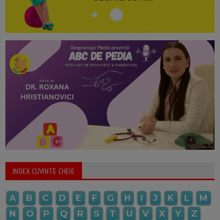
INDEX CUVINTE CHEIE
A
B
C
D
E
F
G
H
I
J
K
L
M
N
O
P
Q
R
S
T
U
V
X
Y
Z