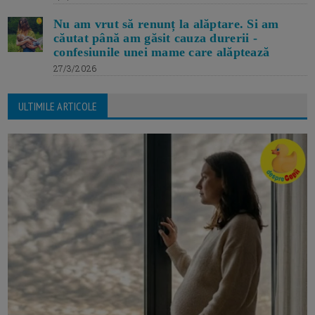
Nu am vrut să renunț la alăptare. Si am
căutat până am găsit cauza durerii -
confesiunile unei mame care alăptează
27/3/2026
ULTIMILE ARTICOLE