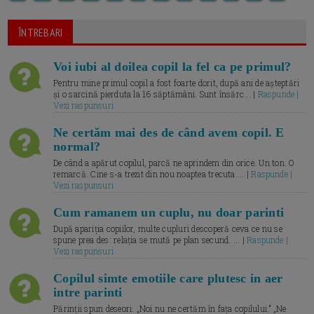
ÎNTREBARI
Voi iubi al doilea copil la fel ca pe primul?
Pentru mine primul copil a fost foarte dorit, după ani de așteptări
și o sarcină pierduta la 16 săptămâni. Sunt însărc... |
Raspunde |
Vezi raspunsuri
Ne certăm mai des de când avem copil. E
normal?
De când a apărut copilul, parcă ne aprindem din orice. Un ton. O
remarcă. Cine s-a trezit din nou noaptea trecuta.... |
Raspunde |
Vezi raspunsuri
Cum ramanem un cuplu, nu doar parinti
După apariția copiilor, multe cupluri descoperă ceva ce nu se
spune prea des: relația se mută pe plan secund. ... |
Raspunde |
Vezi raspunsuri
Copilul simte emotiile care plutesc in aer
intre parinti
Părinții spun deseori: „Noi nu ne certăm în fața copilului.” „Ne