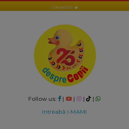
COMUNITATE
Follow us:
|
|
|
|
Intreabă I-MAMI