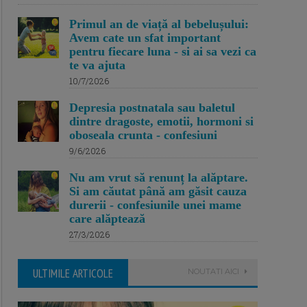
Primul an de viață al bebelușului:
Avem cate un sfat important
pentru fiecare luna - si ai sa vezi ca
te va ajuta
10/7/2026
Depresia postnatala sau baletul
dintre dragoste, emotii, hormoni si
oboseala crunta - confesiuni
9/6/2026
Nu am vrut să renunț la alăptare.
Si am căutat până am găsit cauza
durerii - confesiunile unei mame
care alăptează
27/3/2026
ULTIMILE ARTICOLE
NOUTATI AICI