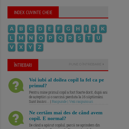
INDEX CUVINTE CHEIE
A
B
C
D
E
F
G
H
I
J
K
L
M
N
O
P
Q
R
S
T
U
V
X
Y
Z
ÎNTREBARI
PUNE O ÎNTREBARE
Voi iubi al doilea copil la fel ca pe
primul?
Pentru mine primul copil a fost foarte dorit, după ani
de așteptări și o sarcină pierduta la 16 săptămâni.
Sunt însărc... |
Raspunde | Vezi raspunsuri
Ne certăm mai des de când avem
copil. E normal?
De când a apărut copilul, parcă ne aprindem din