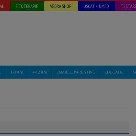
AL
FITOTERAPIE
VEDRA SHOP
USCAT + UMED
TESTARE
L
1-3 ANI
4-12 ANI
FAMILIE, PARENTING
EDUCATIE
S