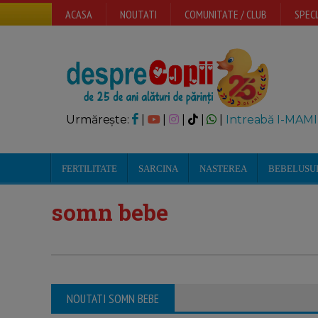
ACASA
NOUTATI
COMUNITATE / CLUB
SPECI
Urmărește:
|
|
|
|
|
Intreabă I-MAMI
FERTILITATE
SARCINA
NASTEREA
BEBELUSU
somn bebe
NOUTATI SOMN BEBE