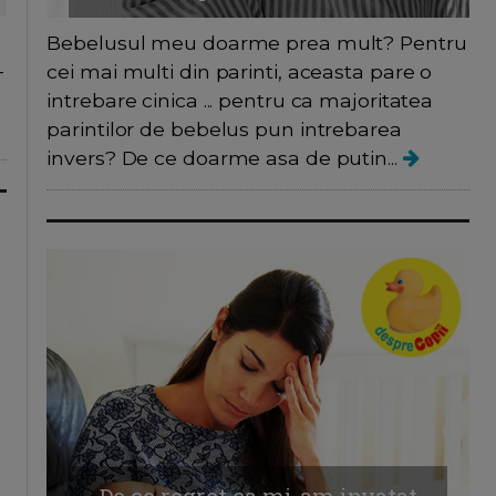
Bebelusul meu doarme prea mult? Pentru
-
cei mai multi din parinti, aceasta pare o
intrebare cinica ... pentru ca majoritatea
parintilor de bebelus pun intrebarea
invers? De ce doarme asa de putin...
De ce regret ca mi-am invatat