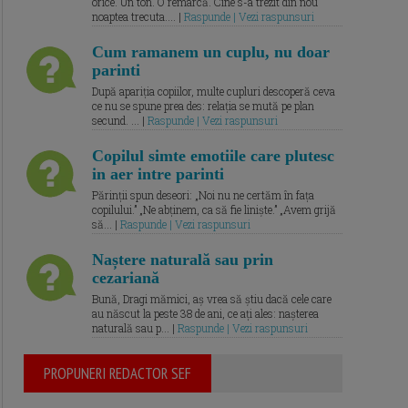
orice. Un ton. O remarcă. Cine s-a trezit din nou
noaptea trecuta.... |
Raspunde | Vezi raspunsuri
Cum ramanem un cuplu, nu doar
parinti
După apariția copiilor, multe cupluri descoperă ceva
ce nu se spune prea des: relația se mută pe plan
secund. ... |
Raspunde | Vezi raspunsuri
Copilul simte emotiile care plutesc
in aer intre parinti
Părinții spun deseori: „Noi nu ne certăm în fața
copilului.” „Ne abținem, ca să fie liniște.” „Avem grijă
să... |
Raspunde | Vezi raspunsuri
Naștere naturală sau prin
cezariană
Bună, Dragi mămici, aș vrea să știu dacă cele care
au născut la peste 38 de ani, ce ați ales: nașterea
naturală sau p... |
Raspunde | Vezi raspunsuri
PROPUNERI REDACTOR SEF