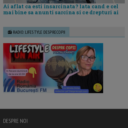
Ai aflat ca esti insarcinata? Iata cand e cel
mai bine sa anunti sarcina si ce drepturi ai
📻 RADIO: LIFESTYLE DESPRECOPII
DESPRE NOI