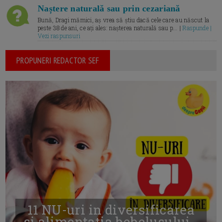
Naștere naturală sau prin cezariană
Bună, Dragi mămici, aș vrea să știu dacă cele care au născut la
peste 38 de ani, ce ați ales: nașterea naturală sau p... |
Raspunde |
Vezi raspunsuri
PROPUNERI REDACTOR SEF
11 NU-uri in diversificarea
și alimentația bebelușului -