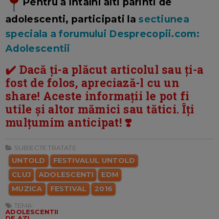
Pentru a intalni alti parinti de
adolescenti, participati la
sectiunea
speciala a forumului Desprecopii.com:
Adolescentii
✔️ Dacă ți-a plăcut articolul sau ți-a
fost de folos, apreciază-l cu un
share! Aceste informații le pot fi
utile și altor mămici sau tătici. Îți
mulțumim anticipat! ❣️
SUBIECTE TRATATE:
UNTOLD
FESTIVALUL UNTOLD
CLUJ
ADOLESCENTI
EDM
MUZICA
FESTIVAL
2016
TEMA:
ADOLESCENTII
DE AZI