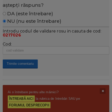
aștepți răspuns?
DA (este întrebare)
NU (nu este întrebare)
Introdu codul de validare rosu in casuta de cod:
0217026
Cod:
Ai o întrebare pentru alte mămici?
ÎNTREABĂ AICI
la rubrica de întrebări SAU pe
FORUMUL DESPRECOPII