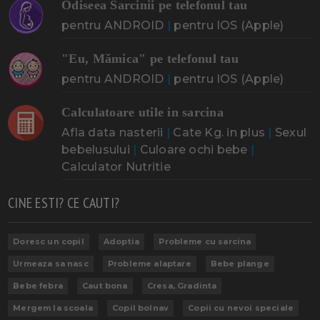
Odiseea Sarcinii pe telefonul tau
pentru ANDROID
|
pentru IOS (Apple)
"Eu, Mămica" pe telefonul tau
pentru ANDROID
|
pentru IOS (Apple)
Calculatoare utile in sarcina
Afla data nasterii
|
Cate Kg. in plus
|
Sexul
bebelusului
|
Culoare ochi bebe
|
Calculator Nutritie
CINE ESTI? CE CAUTI?
Doresc un copil
Adoptia
Probleme cu sarcina
Urmeaza sa nasc
Probleme alaptare
Bebe plange
Bebe febra
Caut bona
Cresa, Gradinta
Mergem la scoala
Copil bolnav
Copii cu nevoi speciale