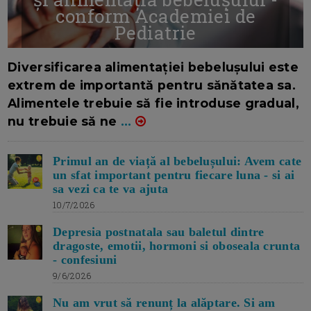
conform Academiei de
Pediatrie
16/7/2026
AUTOR: EDITOR DC.
Diversificarea alimentației bebelușului este
extrem de importantă pentru sănătatea sa.
Alimentele trebuie să fie introduse gradual,
nu trebuie să ne
...
Primul an de viață al bebelușului: Avem cate
un sfat important pentru fiecare luna - si ai
sa vezi ca te va ajuta
10/7/2026
Depresia postnatala sau baletul dintre
dragoste, emotii, hormoni si oboseala crunta
- confesiuni
9/6/2026
Nu am vrut să renunț la alăptare. Si am