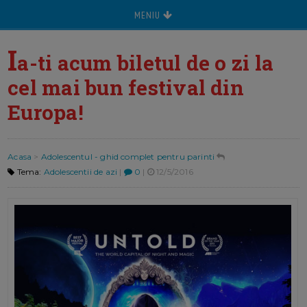
MENIU
I
a-ti acum biletul de o zi la
cel mai bun festival din
Europa!
Acasa
>
Adolescentul - ghid complet pentru parinti
Tema:
Adolescentii de azi
|
0
|
12/5/2016