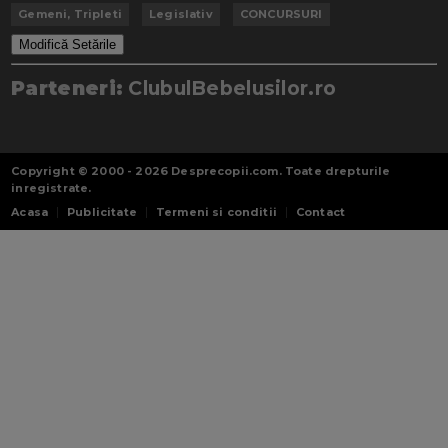
Gemeni, Tripleti
Legislativ
CONCURSURI
Modifică Setările
Parteneri:
ClubulBebelusilor.ro
Copyright © 2000 - 2026
Desprecopii.com
. Toate drepturile
inregistrate.
Acasa
Publicitate
Termeni si conditii
Contact