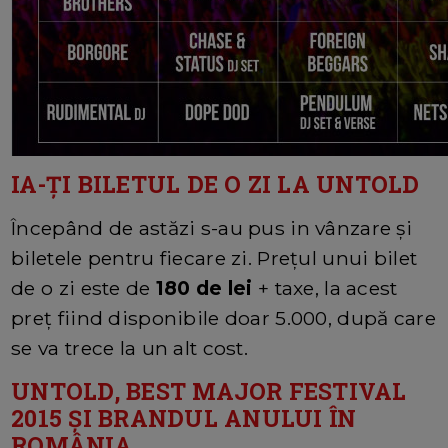
IA-ȚI BILETUL DE O ZI LA UNTOLD
Începând de astăzi s-au pus in vânzare și
biletele pentru fiecare zi. Prețul unui bilet
de o zi este de
180 de lei
+ taxe, la acest
preț fiind disponibile doar 5.000, după care
se va trece la un alt cost.
UNTOLD, BEST MAJOR FESTIVAL
2015 ȘI BRANDUL ANULUI ÎN
ROMÂNIA