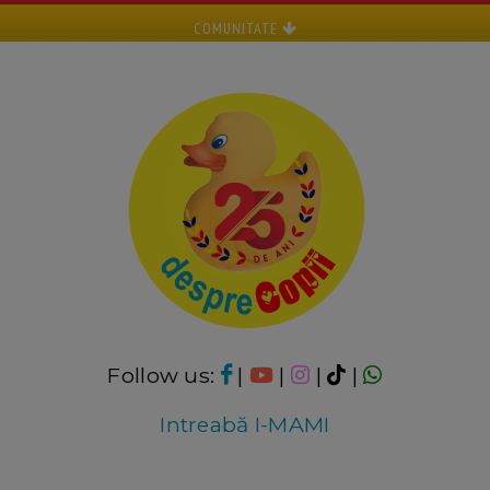
COMUNITATE
Follow us:
|
|
|
|
Intreabă I-MAMI