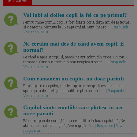
Voi iubi al doilea copil la fel ca pe primul?
Pentru mine primul copil a fost foarte dorit, după ani de așteptări
și o sarcină pierduta la 16 săptămâni. Sunt însărc... |
Raspunde |
Vezi raspunsuri
Ne certăm mai des de când avem copil. E
normal?
De când a apărut copilul, parcă ne aprindem din orice. Un ton. O
remarcă. Cine s-a trezit din nou noaptea trecuta.... |
Raspunde |
Vezi raspunsuri
Cum ramanem un cuplu, nu doar parinti
După apariția copiilor, multe cupluri descoperă ceva ce nu se
spune prea des: relația se mută pe plan secund. ... |
Raspunde |
Vezi raspunsuri
Copilul simte emotiile care plutesc in aer
intre parinti
Părinții spun deseori: „Noi nu ne certăm în fața copilului.” „Ne
abținem, ca să fie liniște.” „Avem grijă să... |
Raspunde | Vezi
raspunsuri