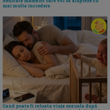
dedicate mamelor care vor sa alapteze cu
mai multa incredere
Cand poate fi reluata viața sexuala după