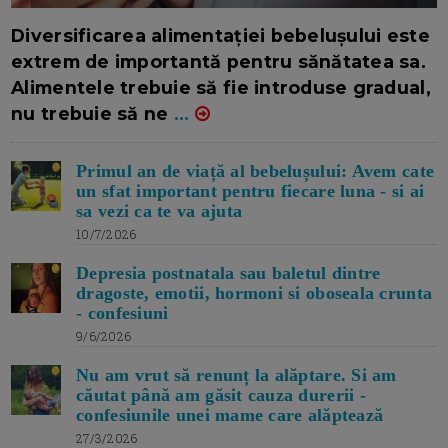
16/7/2026
AUTOR: EDITOR DC.
Diversificarea alimentației bebelușului este
extrem de importantă pentru sănătatea sa.
Alimentele trebuie să fie introduse gradual,
nu trebuie să ne
...
Primul an de viață al bebelușului: Avem cate
un sfat important pentru fiecare luna - si ai
sa vezi ca te va ajuta
10/7/2026
Depresia postnatala sau baletul dintre
dragoste, emotii, hormoni si oboseala crunta
- confesiuni
9/6/2026
Nu am vrut să renunț la alăptare. Si am
căutat până am găsit cauza durerii -
confesiunile unei mame care alăptează
27/3/2026