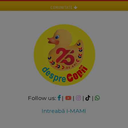
COMUNITATE
Follow us:
|
|
|
|
Intreabă I-MAMI