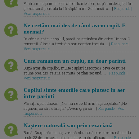
Pentru mine primul copil a fost foarte dorit, după ani de așteptări
și o sarcină pierduta la 16 săptămâni. Sunt însărc... |
Raspunde |
Vezi raspunsuri
Ne certăm mai des de când avem copil. E
normal?
De când a apărut copilul, parcă ne aprindem din orice. Un ton. O
remarcă. Cine s-a trezit din nou noaptea trecuta.... |
Raspunde |
Vezi raspunsuri
Cum ramanem un cuplu, nu doar parinti
După apariția copiilor, multe cupluri descoperă ceva ce nu se
spune prea des: relația se mută pe plan secund. ... |
Raspunde |
Vezi raspunsuri
Copilul simte emotiile care plutesc in aer
intre parinti
Părinții spun deseori: „Noi nu ne certăm în fața copilului.” „Ne
abținem, ca să fie liniște.” „Avem grijă să... |
Raspunde | Vezi
raspunsuri
Naștere naturală sau prin cezariană
Bună, Dragi mămici, aș vrea să știu dacă cele care au născut la
peste 38 de ani, ce ați ales: nașterea naturală sau p... |
Raspunde |