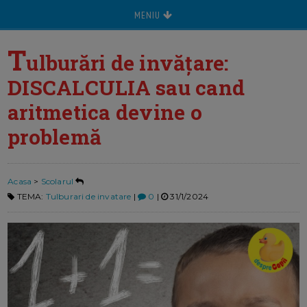
MENIU
T
ulburări de invățare:
DISCALCULIA sau cand
aritmetica devine o
problemă
Acasa
>
Scolarul
TEMA:
Tulburari de invatare
|
0
|
31/1/2024