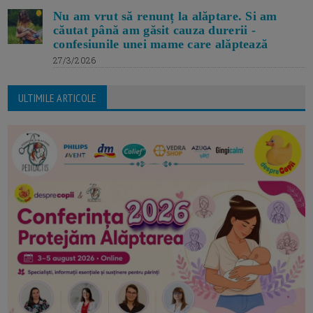
Nu am vrut să renunț la alăptare. Si am
căutat până am găsit cauza durerii -
confesiunile unei mame care alăptează
27/3/2026
ULTIMILE ARTICOLE