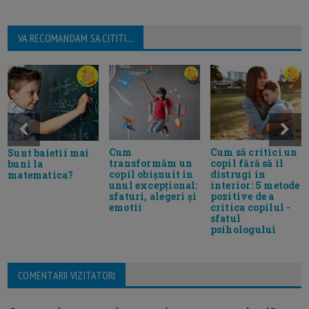
VA RECOMANDAM SA CITITI...
Cum
Cum să critici un
Sunt baietii mai
transformăm un
copil fără să il
buni la
copil obișnuit in
distrugi in
matematica?
unul excepțional:
interior: 5 metode
sfaturi, alegeri și
pozitive de a
emotii
critica copilul -
sfatul
psihologului
COMENTARII VIZITATORI