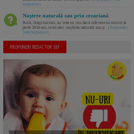
raspunsuri
Naștere naturală sau prin cezariană
Bună, Dragi mămici, aș vrea să știu dacă cele care au născut la
peste 38 de ani, ce ați ales: nașterea naturală sau p... |
Raspunde |
Vezi raspunsuri
PROPUNERI REDACTOR SEF