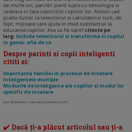
de multe ori, parintii pierd lupta cu tehnologia si
cedeaza in fata capriciilor copiilor lor. Alteori cad
prada iluziei ca televizorul si calculatorul sunt, de
fapt, mijloace care ajuta in mod substantial la
educarea copiilor. Asa sa fie oare?
citeste pe
larg:
Inchide televizorul si transforma-ti copilul
in geniu: afla de ce
Despre parinti si copii inteligenti
cititi si:
Importanta familiei in procesul de invatare
Inteligenţele multiple
Modurile de inteligenta ale copiilor si modul lor
specific de invatare
autor: Milena Sadova - toate drepturile rezervate (c) 2024
✔️ Dacă ți-a plăcut articolul sau ți-a