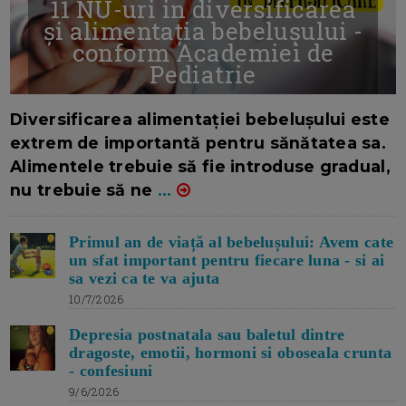
11 NU-uri in diversificarea
și alimentația bebelușului -
conform Academiei de
Pediatrie
16/7/2026
AUTOR: EDITOR DC.
Diversificarea alimentației bebelușului este
extrem de importantă pentru sănătatea sa.
Alimentele trebuie să fie introduse gradual,
nu trebuie să ne
...
Primul an de viață al bebelușului: Avem cate
un sfat important pentru fiecare luna - si ai
sa vezi ca te va ajuta
10/7/2026
Depresia postnatala sau baletul dintre
dragoste, emotii, hormoni si oboseala crunta
- confesiuni
9/6/2026