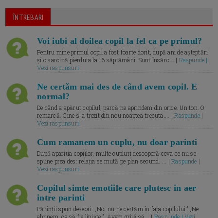
ÎNTREBARI
Voi iubi al doilea copil la fel ca pe primul?
Pentru mine primul copil a fost foarte dorit, după ani de așteptări
și o sarcină pierduta la 16 săptămâni. Sunt însărc... |
Raspunde |
Vezi raspunsuri
Ne certăm mai des de când avem copil. E
normal?
De când a apărut copilul, parcă ne aprindem din orice. Un ton. O
remarcă. Cine s-a trezit din nou noaptea trecuta.... |
Raspunde |
Vezi raspunsuri
Cum ramanem un cuplu, nu doar parinti
După apariția copiilor, multe cupluri descoperă ceva ce nu se
spune prea des: relația se mută pe plan secund. ... |
Raspunde |
Vezi raspunsuri
Copilul simte emotiile care plutesc in aer
intre parinti
Părinții spun deseori: „Noi nu ne certăm în fața copilului.” „Ne
abținem, ca să fie liniște.” „Avem grijă să... |
Raspunde | Vezi