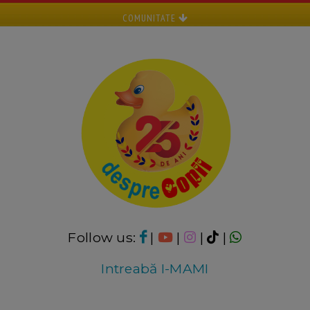
COMUNITATE
Follow us:
|
|
|
|
Intreabă I-MAMI