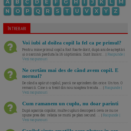
A
B
C
D
E
F
G
H
I
J
K
L
M
N
O
P
Q
R
S
T
U
V
X
Y
Z
ÎNTREBARI
Voi iubi al doilea copil la fel ca pe primul?
Pentru mine primul copil a fost foarte dorit, după ani de așteptări
și o sarcină pierduta la 16 săptămâni. Sunt însărc... |
Raspunde |
Vezi raspunsuri
Ne certăm mai des de când avem copil. E
normal?
De când a apărut copilul, parcă ne aprindem din orice. Un ton. O
remarcă. Cine s-a trezit din nou noaptea trecuta.... |
Raspunde |
Vezi raspunsuri
Cum ramanem un cuplu, nu doar parinti
După apariția copiilor, multe cupluri descoperă ceva ce nu se
spune prea des: relația se mută pe plan secund. ... |
Raspunde |
Vezi raspunsuri