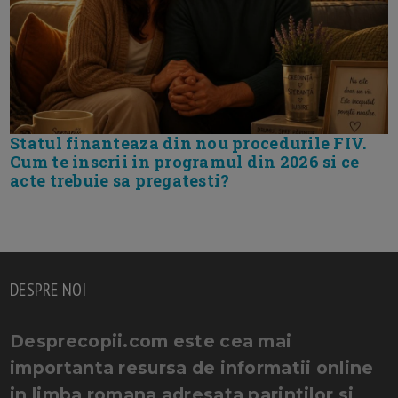
Statul finanteaza din nou procedurile FIV.
Cum te inscrii in programul din 2026 si ce
acte trebuie sa pregatesti?
DESPRE NOI
Desprecopii.com este cea mai
importanta resursa de informatii online
in limba romana adresata parintilor si