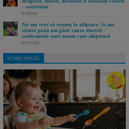
dragoste, emotii, hormoni si oboseala crunta
- confesiuni
9/6/2026
Nu am vrut să renunț la alăptare. Si am
căutat până am găsit cauza durerii -
confesiunile unei mame care alăptează
27/3/2026
ULTIMILE ARTICOLE