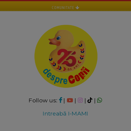
COMUNITATE
Follow us:
|
|
|
|
Intreabă I-MAMI