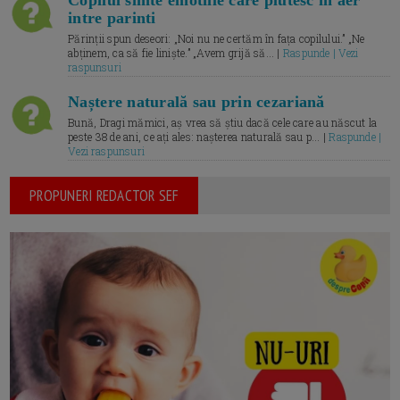
Copilul simte emotiile care plutesc in aer
intre parinti
Părinții spun deseori: „Noi nu ne certăm în fața copilului.” „Ne
abținem, ca să fie liniște.” „Avem grijă să... |
Raspunde | Vezi
raspunsuri
Naștere naturală sau prin cezariană
Bună, Dragi mămici, aș vrea să știu dacă cele care au născut la
peste 38 de ani, ce ați ales: nașterea naturală sau p... |
Raspunde |
Vezi raspunsuri
PROPUNERI REDACTOR SEF