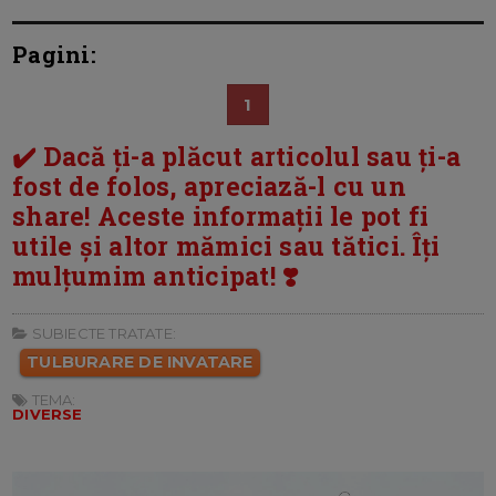
Pagini:
1
✔️ Dacă ți-a plăcut articolul sau ți-a
fost de folos, apreciază-l cu un
share! Aceste informații le pot fi
utile și altor mămici sau tătici. Îți
mulțumim anticipat! ❣️
SUBIECTE TRATATE:
TULBURARE DE INVATARE
TEMA:
DIVERSE