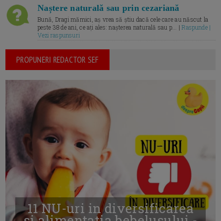
Naștere naturală sau prin cezariană
Bună, Dragi mămici, aș vrea să știu dacă cele care au născut la
peste 38 de ani, ce ați ales: nașterea naturală sau p... |
Raspunde |
Vezi raspunsuri
PROPUNERI REDACTOR SEF
11 NU-uri in diversificarea
și alimentația bebelușului -