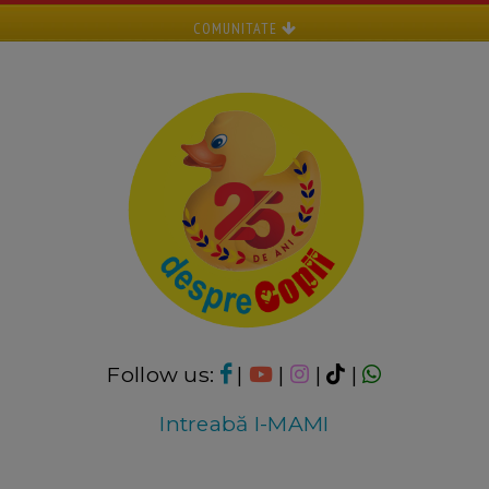
COMUNITATE
Follow us:
|
|
|
|
Intreabă I-MAMI