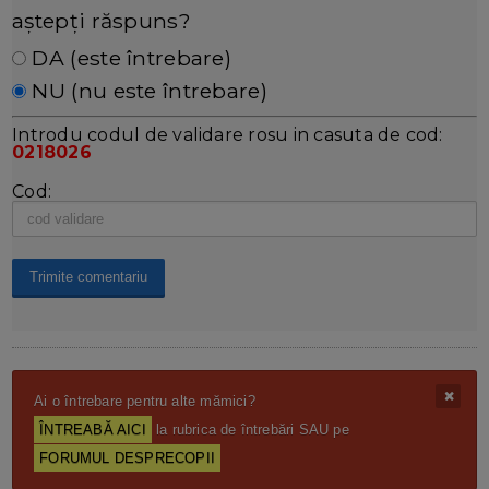
aștepți răspuns?
DA (este întrebare)
NU (nu este întrebare)
Introdu codul de validare rosu in casuta de cod:
0218026
Cod:
Ai o întrebare pentru alte mămici?
ÎNTREABĂ AICI
la rubrica de întrebări SAU pe
FORUMUL DESPRECOPII