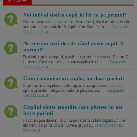
Voi iubi al doilea copil la fel ca pe primul?
Pentru mine primul copil a fost foarte dorit, după ani de așteptări
și o sarcină pierduta la 16 săptămâni. Sunt însărc... |
Raspunde |
Vezi raspunsuri
Ne certăm mai des de când avem copil. E
normal?
De când a apărut copilul, parcă ne aprindem din orice. Un ton. O
remarcă. Cine s-a trezit din nou noaptea trecuta.... |
Raspunde |
Vezi raspunsuri
Cum ramanem un cuplu, nu doar parinti
După apariția copiilor, multe cupluri descoperă ceva ce nu se
spune prea des: relația se mută pe plan secund. ... |
Raspunde |
Vezi raspunsuri
Copilul simte emotiile care plutesc in aer
intre parinti
Părinții spun deseori: „Noi nu ne certăm în fața copilului.” „Ne
abținem, ca să fie liniște.” „Avem grijă să... |
Raspunde | Vezi
raspunsuri