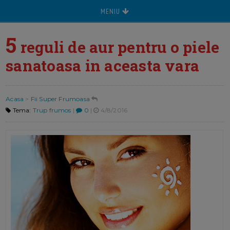
MENIU
5
reguli de aur pentru o piele
sanatoasa in aceasta vara
Acasa
>
Fii Super Frumoasa
Tema:
Trup frumos
|
0
|
4/8/2016