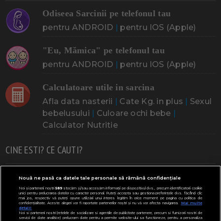
Odiseea Sarcinii pe telefonul tau
pentru ANDROID
|
pentru IOS (Apple)
"Eu, Mămica" pe telefonul tau
pentru ANDROID
|
pentru IOS (Apple)
Calculatoare utile in sarcina
Afla data nasterii
|
Cate Kg. in plus
|
Sexul
bebelusului
|
Culoare ochi bebe
|
Calculator Nutritie
CINE ESTI? CE CAUTI?
Doresc un copil
Adoptia
Probleme cu sarcina
Nouă ne pasă ca datele tale personale să rămână confidențiale
Noi și partenerii noștri
589
stocăm și/sau accesăm informații pe dispozitivul dvs., precum identificatorii cookie
Urmeaza sa nasc
Probleme alaptare
Bebe plange
unici pentru prelucrarea datelor cu caracter personal. Puteți accepta sau gestiona preferințele dvs. făcând clic
mai jos, respectiv vă puteți opune utilizării unui interes legitim în orice moment pe pagina cu politica de
confidențialitate. Aceste alegeri vor fi raportate partenerilor noștri și nu vă vor afecta navigarea.
Mai multe
Bebe febra
Caut bona
Cresa, Gradinta
detalii
Noi si partenerii nostri (retelele de socializare si agentiile de publicitate partenere, precum si furnizorii nostri de
servicii de date analitice) prelucram date pentru a permite website-ului sa functioneze, pentru a personaliza