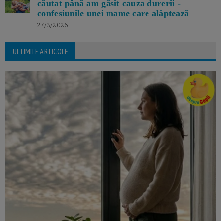
căutat până am găsit cauza durerii -
confesiunile unei mame care alăptează
27/3/2026
ULTIMILE ARTICOLE