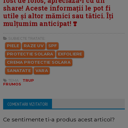
fost de folos, apreciază-l cu un
share! Aceste informații le pot fi
utile și altor mămici sau tătici. Îți
mulțumim anticipat! ❣️
SUBIECTE TRATATE:
PIELE
RAZE UV
SPF
PROTECTIE SOLARA
EXFOLIERE
CREMA PROTECTIE SOLARA
SANATATE
VARA
TEMA:
TRUP
FRUMOS
COMENTARII VIZITATORI
Ce sentimente ti-a produs acest articol?