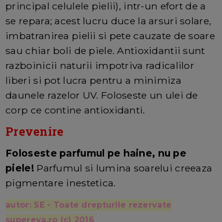
principal celulele pielii), intr-un efort de a
se repara; acest lucru duce la arsuri solare,
imbatranirea pielii si pete cauzate de soare
sau chiar boli de piele. Antioxidantii sunt
razboinicii naturii impotriva radicalilor
liberi si pot lucra pentru a minimiza
daunele razelor UV. Foloseste un ulei de
corp ce contine antioxidanti.
Prevenire
Foloseste parfumul pe haine, nu pe
piele!
Parfumul si lumina soarelui creeaza
pigmentare inestetica.
autor: SE - Toate drepturile rezervate
supereva.ro (c) 2016