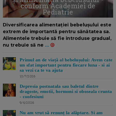
conform Academiei de
Pediatrie
16/7/2026
AUTOR: EDITOR DC.
Diversificarea alimentației bebelușului este
extrem de importantă pentru sănătatea sa.
Alimentele trebuie să fie introduse gradual,
nu trebuie să ne
...
Primul an de viață al bebelușului: Avem cate
un sfat important pentru fiecare luna - si ai
sa vezi ca te va ajuta
10/7/2026
Depresia postnatala sau baletul dintre
dragoste, emotii, hormoni si oboseala crunta
- confesiuni
9/6/2026
Nu am vrut să renunț la alăptare. Si am