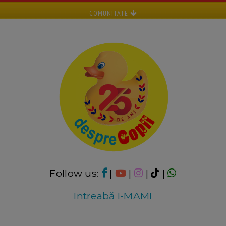
COMUNITATE
Follow us:
|
|
|
|
Intreabă I-MAMI