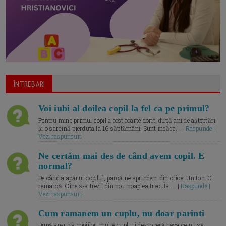
ÎNTREBARI
Voi iubi al doilea copil la fel ca pe primul?
Pentru mine primul copil a fost foarte dorit, după ani de așteptări
și o sarcină pierduta la 16 săptămâni. Sunt însărc... |
Raspunde |
Vezi raspunsuri
Ne certăm mai des de când avem copil. E
normal?
De când a apărut copilul, parcă ne aprindem din orice. Un ton. O
remarcă. Cine s-a trezit din nou noaptea trecuta.... |
Raspunde |
Vezi raspunsuri
Cum ramanem un cuplu, nu doar parinti
După apariția copiilor, multe cupluri descoperă ceva ce nu se