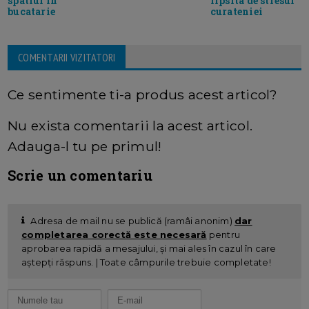
spatiul in
lipsita de stresul
bucatarie
curateniei
COMENTARII VIZITATORI
Ce sentimente ti-a produs acest articol?
Nu exista comentarii la acest articol.
Adauga-l tu pe primul!
Scrie un comentariu
Adresa de mail nu se publică (ramâi anonim)
dar
completarea corectă este necesară
pentru
aprobarea rapidă a mesajului, și mai ales în cazul în care
aștepți răspuns. | Toate câmpurile trebuie completate!