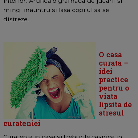
interior. Arunca o gramada de jucarii si
mingi inauntru si lasa copilul sa se
distreze.
O casa
curata –
idei
practice
pentru o
viata
lipsita de
stresul
curateniei
Curatenia in casa si treburile casnice in