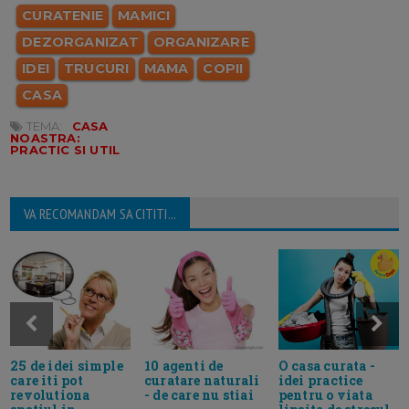
CURATENIE
MAMICI
DEZORGANIZAT
ORGANIZARE
IDEI
TRUCURI
MAMA
COPII
CASA
TEMA:
CASA
NOASTRA:
PRACTIC SI UTIL
VA RECOMANDAM SA CITITI...
25 de idei simple
10 agenti de
O casa curata -
care iti pot
curatare naturali
idei practice
revolutiona
- de care nu stiai
pentru o viata