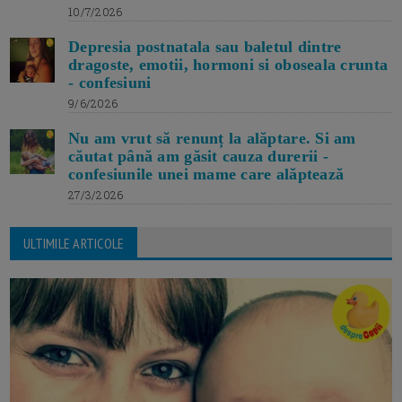
10/7/2026
Depresia postnatala sau baletul dintre
dragoste, emotii, hormoni si oboseala crunta
- confesiuni
9/6/2026
Nu am vrut să renunț la alăptare. Si am
căutat până am găsit cauza durerii -
confesiunile unei mame care alăptează
27/3/2026
ULTIMILE ARTICOLE