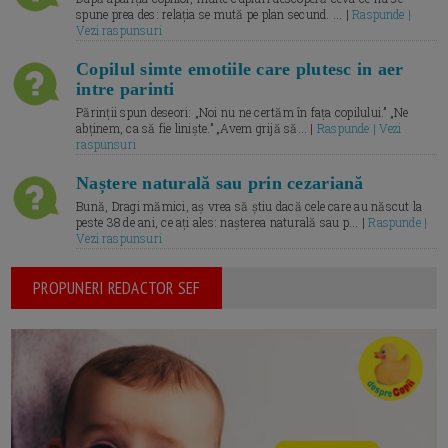
spune prea des: relația se mută pe plan secund. ... |
Raspunde |
Vezi raspunsuri
Copilul simte emotiile care plutesc in aer
intre parinti
Părinții spun deseori: „Noi nu ne certăm în fața copilului.” „Ne
abținem, ca să fie liniște.” „Avem grijă să... |
Raspunde | Vezi
raspunsuri
Naștere naturală sau prin cezariană
Bună, Dragi mămici, aș vrea să știu dacă cele care au născut la
peste 38 de ani, ce ați ales: nașterea naturală sau p... |
Raspunde |
Vezi raspunsuri
PROPUNERI REDACTOR SEF