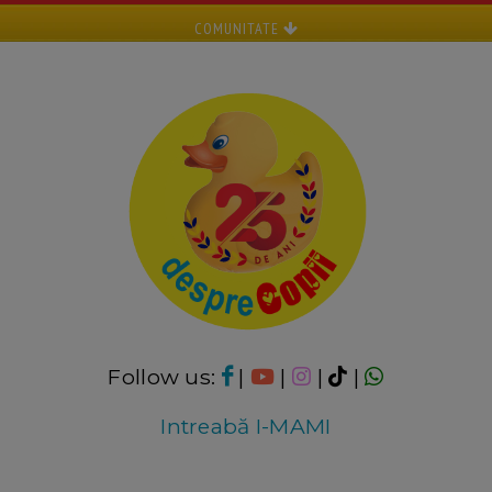
COMUNITATE
Follow us:
|
|
|
|
Intreabă I-MAMI