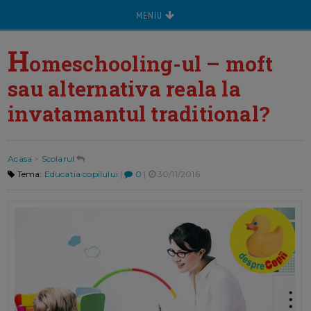
MENIU
H
omeschooling-ul – moft
sau alternativa reala la
invatamantul traditional?
Acasa
>
Scolarul
Tema:
Educatia copilului
|
0
|
30/11/2016