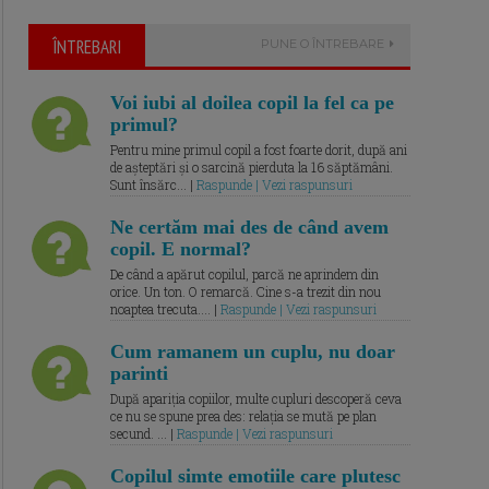
ÎNTREBARI
PUNE O ÎNTREBARE
Voi iubi al doilea copil la fel ca pe
primul?
Pentru mine primul copil a fost foarte dorit, după ani
de așteptări și o sarcină pierduta la 16 săptămâni.
Sunt însărc... |
Raspunde | Vezi raspunsuri
Ne certăm mai des de când avem
copil. E normal?
De când a apărut copilul, parcă ne aprindem din
orice. Un ton. O remarcă. Cine s-a trezit din nou
noaptea trecuta.... |
Raspunde | Vezi raspunsuri
Cum ramanem un cuplu, nu doar
parinti
După apariția copiilor, multe cupluri descoperă ceva
ce nu se spune prea des: relația se mută pe plan
secund. ... |
Raspunde | Vezi raspunsuri
Copilul simte emotiile care plutesc