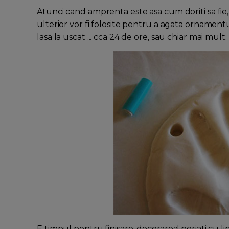
Atunci cand amprenta este asa cum doriti sa fie, 
ulterior vor fi folosite pentru a agata ornamen
lasa la uscat ... cca 24 de ore, sau chiar mai mult.
E timpul pentru finisare: decorarea! periati cu li