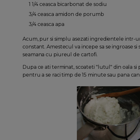
1 1/4 ceasca bicarbonat de sodiu
3/4 ceasca amidon de porumb
3/4 ceasca apa
Acum, pur si simplu asezati ingredientele intr-un
constant. Amestecul va incepe sa se ingroase si s
seamana cu piureul de cartofi.
Dupa ce ati terminat, scoateti "lutul" din oala s
pentru a se raci timp de 15 minute sau pana cand