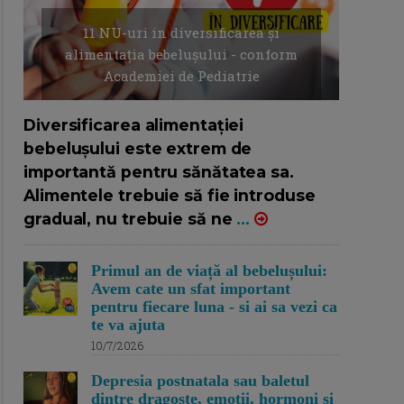
11 NU-uri in diversificarea și
alimentația bebelușului - conform
Academiei de Pediatrie
16/7/2026
AUTOR: EDITOR DC.
Diversificarea alimentației
bebelușului este extrem de
importantă pentru sănătatea sa.
Alimentele trebuie să fie introduse
gradual, nu trebuie să ne
...
Primul an de viață al bebelușului:
Avem cate un sfat important
pentru fiecare luna - si ai sa vezi ca
te va ajuta
10/7/2026
Depresia postnatala sau baletul
dintre dragoste, emotii, hormoni si