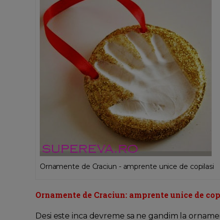
Ornamente de Craciun - amprente unice de copilasi
Ornamente de Craciun: amprente unice de copi
Desi este inca devreme sa ne gandim la orname