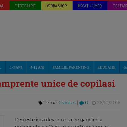
AL
FITOTERAPIE
VEDRA SHOP
USCAT + UMED
TESTARE
L
1-3 ANI
4-12 ANI
FAMILIE, PARENTING
EDUCATIE
S
mprente unice de copilasi
Tema:
Craciun
|
0
|
26/10/2016
Desi este inca devreme sa ne gandim la
ornamente de Craciun, nu este devreme si