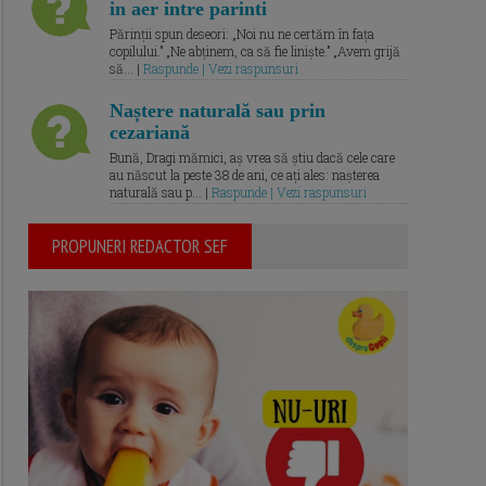
in aer intre parinti
Părinții spun deseori: „Noi nu ne certăm în fața
copilului.” „Ne abținem, ca să fie liniște.” „Avem grijă
să... |
Raspunde | Vezi raspunsuri
Naștere naturală sau prin
cezariană
Bună, Dragi mămici, aș vrea să știu dacă cele care
au născut la peste 38 de ani, ce ați ales: nașterea
naturală sau p... |
Raspunde | Vezi raspunsuri
PROPUNERI REDACTOR SEF