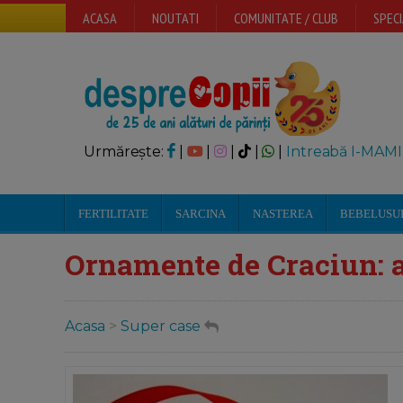
ACASA
NOUTATI
COMUNITATE / CLUB
SPECI
Urmărește:
|
|
|
|
|
Intreabă I-MAMI
FERTILITATE
SARCINA
NASTEREA
BEBELUSU
Ornamente de Craciun: a
Acasa
>
Super case