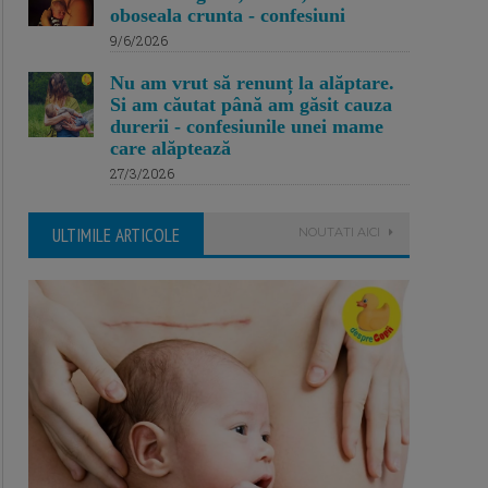
oboseala crunta - confesiuni
9/6/2026
Nu am vrut să renunț la alăptare.
Si am căutat până am găsit cauza
durerii - confesiunile unei mame
care alăptează
27/3/2026
ULTIMILE ARTICOLE
NOUTATI AICI