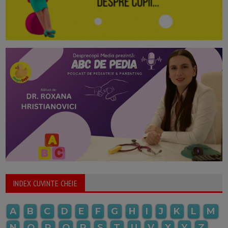
INDEX CUVINTE CHEIE
A
B
C
D
E
F
G
H
I
J
K
L
M
N
O
P
Q
R
S
T
U
V
X
Y
Z