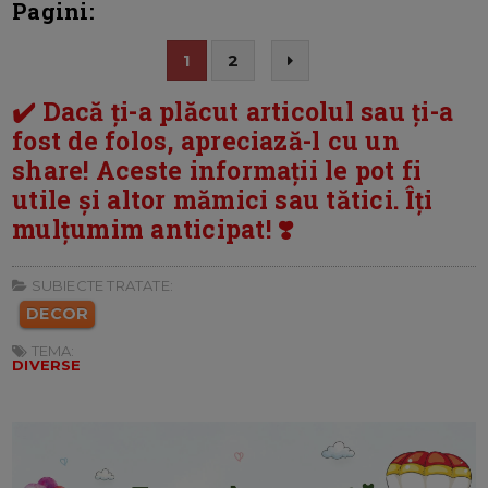
Pagini:
1
2
✔️ Dacă ți-a plăcut articolul sau ți-a
fost de folos, apreciază-l cu un
share! Aceste informații le pot fi
utile și altor mămici sau tătici. Îți
mulțumim anticipat! ❣️
SUBIECTE TRATATE:
DECOR
TEMA:
DIVERSE