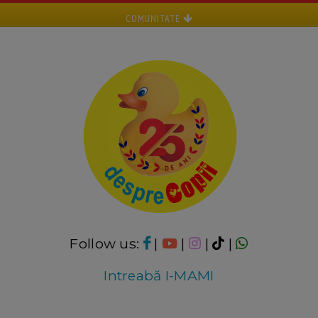
COMUNITATE
Follow us:
|
|
|
|
Intreabă I-MAMI