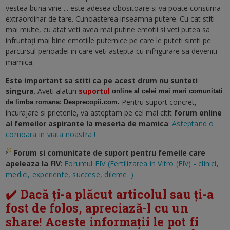
vestea buna vine ... este adesea obositoare si va poate consuma
extraordinar de tare. Cunoasterea inseamna putere. Cu cat stiti
mai multe, cu atat veti avea mai putine emotii si veti putea sa
infruntați mai bine emotiile puternice pe care le puteti simti pe
parcursul perioadei in care veti astepta cu infrigurare sa deveniti
mamica.
Este important sa stiti ca pe acest drum nu sunteti
singura
. Aveti alaturi
suportul
online al celei mai mari comunitati
Pentru suport concret,
de limba romana: Desprecopii.com.
incurajare si prietenie, va asteptam pe cel mai citit
forum online
al femeilor aspirante la meseria de mamica
:
Asteptand o
comoara in viata noastra !
Forum si comunitate de suport pentru femeile care
apeleaza la FIV
:
Forumul FIV (Fertilizarea in Vitro (FIV) - clinici,
medici, experiente, succese, dileme. )
✔️ Dacă ți-a plăcut articolul sau ți-a
fost de folos, apreciază-l cu un
share! Aceste informații le pot fi