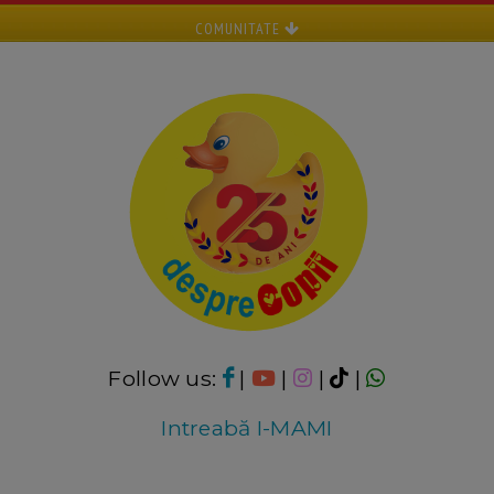
COMUNITATE
Follow us:
|
|
|
|
Intreabă I-MAMI