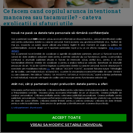
Ce facem cand copilul arunca intentionat
mancarea sau tacamurile? - cateva
explicatii si sfaturi utile
Nouă ne pasă ca datele tale personale să rămână confidențiale
Noi și partenerii noștri
589
stocăm și/sau accesăm informații pe dispozitivul dvs., precum identificatorii cookie
unici pentru prelucrarea datelor cu caracter personal. Puteți accepta sau gestiona preferințele dvs. făcând clic
📻 RADIO: LIFESTYLE DESPRECOPII
mai jos, respectiv vă puteți opune utilizării unui interes legitim în orice moment pe pagina cu politica de
confidențialitate. Aceste alegeri vor fi raportate partenerilor noștri și nu vă vor afecta navigarea.
Mai multe
detalii
Noi si partenerii nostri (retelele de socializare si agentiile de publicitate partenere, precum si furnizorii nostri de
servicii de date analitice) prelucram date pentru a permite website-ului sa functioneze, pentru a personaliza
continutul si anunturile publicitare afisate in functie de interesele si/sau profilul dvs., pentru a va oferi
functionalitati aferente retelelor de socializare si pentru a analiza traficul pe website. Beneficiati de drepturile
prevazute de art. 15-22 din GDPR in legatura cu prelucrarea datelor cu caracter personal. Aceste drepturi pot fi
exercitate prin modalitatea indicata
aici
. Prin click pe “ACCEPT TOATE”, acceptati folosirea tuturor Tehnologiilor
de tip Cookie, care implica inclusiv acceptul dvs. cu privire la stocarea/accesarea informatiilor de catre Vendor-ii
cu care colaboram. Prin click pe “VREAU SA MODIFIC SETARILE INDIVIDUAL” puteti schimba preferintele
in mod individual, mai putin cele legate de cookie strict necesare pentru functionarea website-ului.
Atât noi, cât și partenerii noștri prelucrăm datele pentru a oferi:
Măsurarea performanței reclamelor. Utilizarea profilurilor pentru selectarea conținutului personalizat. Dezvoltarea
și îmbunătățirea serviciilor. Stocarea și/sau accesarea informațiilor de pe un dispozitiv. Crearea profilurilor de
conținut personalizat. Utilizarea profilurilor pentru selectarea publicității personalizate. Crearea profilurilor pentru
publicitate personalizată. Măsurarea performanței conținutului. Înțelegerea publicului prin statistici sau combinații
de date din surse diferite. Utilizarea datelor limitate pentru a selecta conținutul. Utilizarea de date limitate
pentru a selecta publicitatea. Date precise de geolocație și identificarea prin scanarea dispozitivului.
Listă parteneri (furnizori)
ACCEPT TOATE
VREAU SA MODIFIC SETARILE INDIVIDUAL