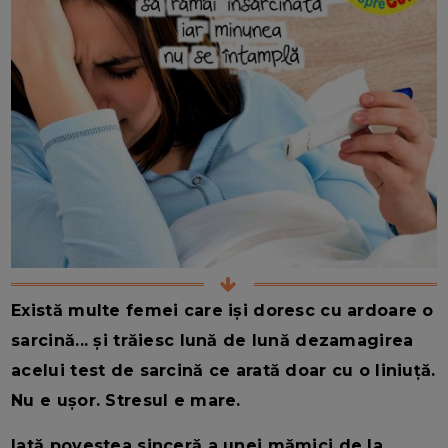
Există multe femei care iși doresc cu ardoare o
sarcină... și trăiesc lună de lună dezamagirea
acelui test de sarcină ce arată doar cu o liniuță.
Nu e ușor. Stresul e mare.
Iată povestea sinceră a unei mămici de la