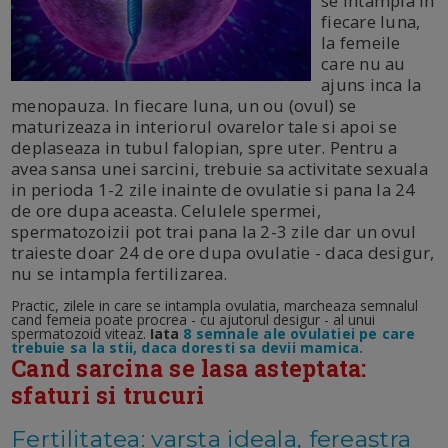
se intampla in
fiecare luna,
la femeile
care nu au
ajuns inca la
menopauza. In fiecare luna, un ou (ovul) se
maturizeaza in interiorul ovarelor tale si apoi se
deplaseaza in tubul falopian, spre uter. Pentru a
avea sansa unei sarcini, trebuie sa activitate sexuala
in perioda 1-2 zile inainte de ovulatie si pana la 24
de ore dupa aceasta. Celulele spermei,
spermatozoizii pot trai pana la 2-3 zile dar un ovul
traieste doar 24 de ore dupa ovulatie - daca desigur,
nu se intampla fertilizarea.
Practic, zilele in care se intampla ovulatia, marcheaza semnalul
cand femeia poate procrea - cu ajutorul desigur - al unui
spermatozoid viteaz.
Iata
8 semnale ale ovulatiei pe care
trebuie sa la stii, daca doresti sa devii mamica.
Cand sarcina se lasa asteptata:
sfaturi si trucuri
Fertilitatea: varsta ideala, fereastra