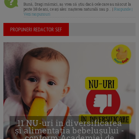
Bună, Dragi mămici, aș vrea să știu dacă cele care au născut la
peste 38 de ani, ce ați ales: nașterea naturală sau p... |
Raspunde |
Vezi raspunsuri
PROPUNERI REDACTOR SEF
11 NU-uri in diversificarea
și alimentația bebelușului -
conform Academiei de