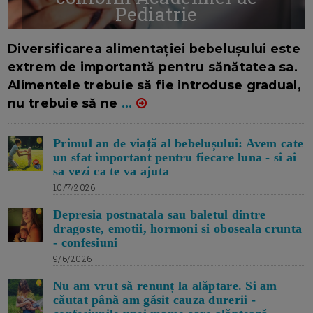
Pediatrie
16/7/2026
AUTOR: EDITOR DC.
Diversificarea alimentației bebelușului este
extrem de importantă pentru sănătatea sa.
Alimentele trebuie să fie introduse gradual,
nu trebuie să ne
...
Primul an de viață al bebelușului: Avem cate
un sfat important pentru fiecare luna - si ai
sa vezi ca te va ajuta
10/7/2026
Depresia postnatala sau baletul dintre
dragoste, emotii, hormoni si oboseala crunta
- confesiuni
9/6/2026
Nu am vrut să renunț la alăptare. Si am
căutat până am găsit cauza durerii -