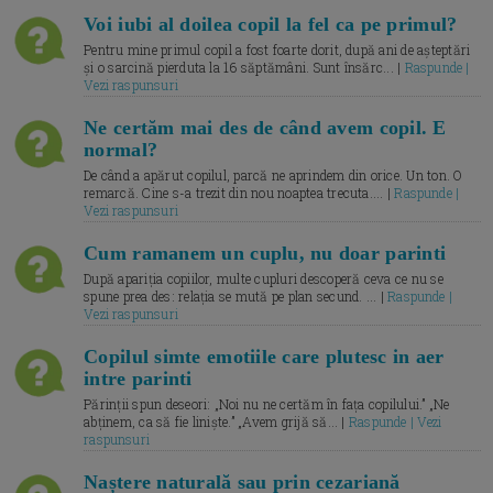
Voi iubi al doilea copil la fel ca pe primul?
Pentru mine primul copil a fost foarte dorit, după ani de așteptări
și o sarcină pierduta la 16 săptămâni. Sunt însărc... |
Raspunde |
Vezi raspunsuri
Ne certăm mai des de când avem copil. E
normal?
De când a apărut copilul, parcă ne aprindem din orice. Un ton. O
remarcă. Cine s-a trezit din nou noaptea trecuta.... |
Raspunde |
Vezi raspunsuri
Cum ramanem un cuplu, nu doar parinti
După apariția copiilor, multe cupluri descoperă ceva ce nu se
spune prea des: relația se mută pe plan secund. ... |
Raspunde |
Vezi raspunsuri
Copilul simte emotiile care plutesc in aer
intre parinti
Părinții spun deseori: „Noi nu ne certăm în fața copilului.” „Ne
abținem, ca să fie liniște.” „Avem grijă să... |
Raspunde | Vezi
raspunsuri
Naștere naturală sau prin cezariană