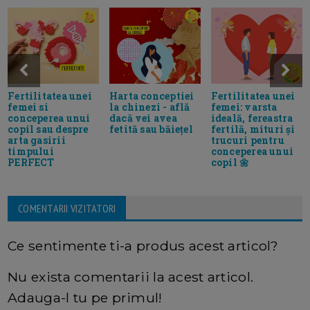
Fertilitatea unei
Harta conceptiei
Fertilitatea unei
femei si
la chinezi - află
femei: varsta
conceperea unui
dacă vei avea
ideală, fereastra
copil sau despre
fetită sau băiețel
fertilă, mituri și
arta gasirii
trucuri pentru
timpului
conceperea unui
PERFECT
copil 🌼
COMENTARII VIZITATORI
Ce sentimente ti-a produs acest articol?
Nu exista comentarii la acest articol.
Adauga-l tu pe primul!