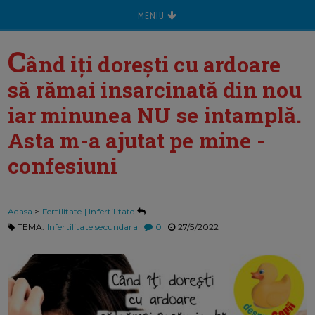
MENIU
C
ând iți dorești cu ardoare
să rămai insarcinată din nou
iar minunea NU se intamplă.
Asta m-a ajutat pe mine -
confesiuni
Acasa
>
Fertilitate | Infertilitate
TEMA:
Infertilitate secundara
|
0
|
27/5/2022