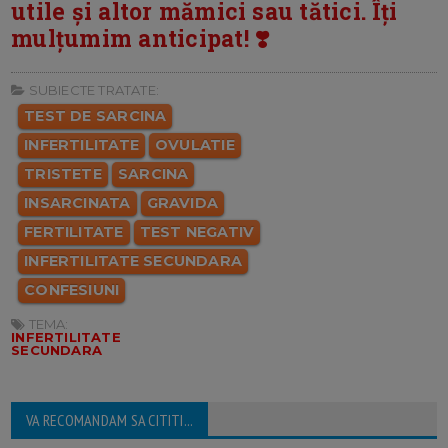
utile și altor mămici sau tătici. Îți
mulțumim anticipat! ❣️
SUBIECTE TRATATE:
TEST DE SARCINA
INFERTILITATE
OVULATIE
TRISTETE
SARCINA
INSARCINATA
GRAVIDA
FERTILITATE
TEST NEGATIV
INFERTILITATE SECUNDARA
CONFESIUNI
TEMA:
INFERTILITATE
SECUNDARA
VA RECOMANDAM SA CITITI...