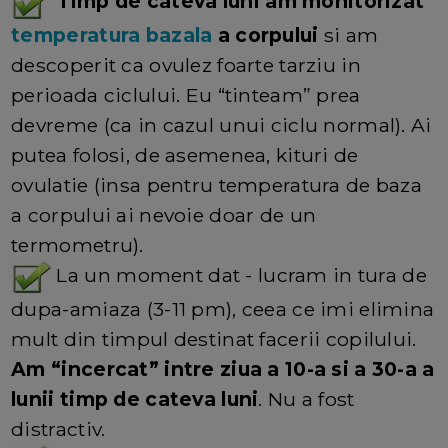
Timp de cateva luni am monitorizat
temperatura bazala
a corpului
si am
descoperit ca ovulez foarte tarziu in
perioada ciclului. Eu “tinteam” prea
devreme (ca in cazul unui ciclu normal). Ai
putea folosi, de asemenea, kituri de
ovulatie (insa pentru temperatura de baza
a corpului ai nevoie doar de un
termometru).
La un moment dat - lucram in tura de
dupa-amiaza (3-11 pm), ceea ce imi elimina
mult din timpul destinat facerii copilului.
Am “incercat” intre ziua a 10-a si a 30-a a
lunii timp de cateva luni
. Nu a fost
distractiv.