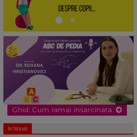
Ghid: Cum ramai insarcinata
ÎNTREBARI