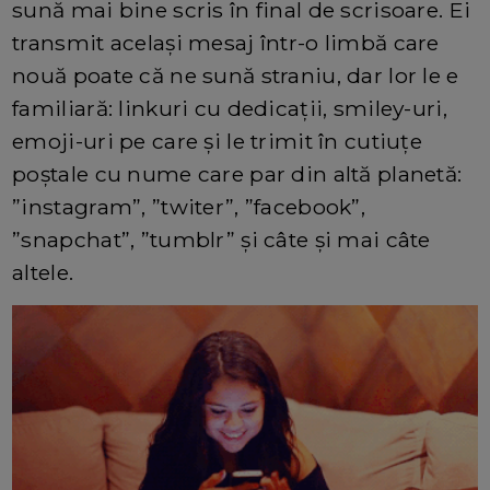
sună mai bine scris în final de scrisoare. Ei
transmit același mesaj într-o limbă care
nouă poate că ne sună straniu, dar lor le e
familiară: linkuri cu dedicații, smiley-uri,
emoji-uri pe care și le trimit în cutiuțe
poștale cu nume care par din altă planetă:
”instagram”, ”twiter”, ”facebook”,
”snapchat”, ”tumblr” și câte și mai câte
altele.