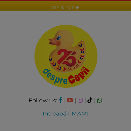
COMUNITATE
Follow us:
|
|
|
|
Intreabă I-MAMI