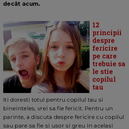
decât acum.
12
principii
despre
fericire
pe care
trebuie sa
le stie
copilul
tau
Iti doresti totul pentru copilul tau si
bineinteles, vrei sa fie fericit. Pentru un
parinte, a discuta despre fericire cu copilul
sau pare sa fie si usor si greu in acelasi