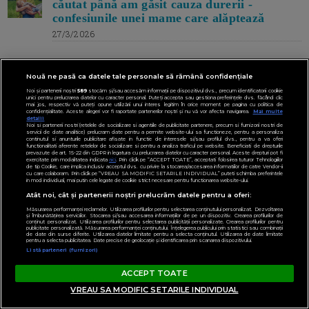
căutat până am găsit cauza durerii -
confesiunile unei mame care alăptează
27/3/2026
ULTIMILE ARTICOLE
Nouă ne pasă ca datele tale personale să rămână confidențiale
Noi și partenerii noștri
589
stocăm și/sau accesăm informații pe dispozitivul dvs., precum identificatorii cookie
unici pentru prelucrarea datelor cu caracter personal. Puteți accepta sau gestiona preferințele dvs. făcând clic
mai jos, respectiv vă puteți opune utilizării unui interes legitim în orice moment pe pagina cu politica de
confidențialitate. Aceste alegeri vor fi raportate partenerilor noștri și nu vă vor afecta navigarea.
Mai multe
detalii
Noi si partenerii nostri (retelele de socializare si agentiile de publicitate partenere, precum si furnizorii nostri de
servicii de date analitice) prelucram date pentru a permite website-ului sa functioneze, pentru a personaliza
continutul si anunturile publicitare afisate in functie de interesele si/sau profilul dvs., pentru a va oferi
functionalitati aferente retelelor de socializare si pentru a analiza traficul pe website. Beneficiati de drepturile
prevazute de art. 15-22 din GDPR in legatura cu prelucrarea datelor cu caracter personal. Aceste drepturi pot fi
exercitate prin modalitatea indicata
aici
. Prin click pe “ACCEPT TOATE”, acceptati folosirea tuturor Tehnologiilor
de tip Cookie, care implica inclusiv acceptul dvs. cu privire la stocarea/accesarea informatiilor de catre Vendor-ii
cu care colaboram. Prin click pe “VREAU SA MODIFIC SETARILE INDIVIDUAL” puteti schimba preferintele
in mod individual, mai putin cele legate de cookie strict necesare pentru functionarea website-ului.
Atât noi, cât și partenerii noștri prelucrăm datele pentru a oferi:
Măsurarea performanței reclamelor. Utilizarea profilurilor pentru selectarea conținutului personalizat. Dezvoltarea
și îmbunătățirea serviciilor. Stocarea și/sau accesarea informațiilor de pe un dispozitiv. Crearea profilurilor de
conținut personalizat. Utilizarea profilurilor pentru selectarea publicității personalizate. Crearea profilurilor pentru
publicitate personalizată. Măsurarea performanței conținutului. Înțelegerea publicului prin statistici sau combinații
de date din surse diferite. Utilizarea datelor limitate pentru a selecta conținutul. Utilizarea de date limitate
pentru a selecta publicitatea. Date precise de geolocație și identificarea prin scanarea dispozitivului.
Listă parteneri (furnizori)
ACCEPT TOATE
VREAU SA MODIFIC SETARILE INDIVIDUAL