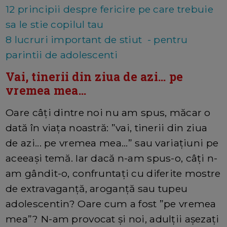
12 principii despre fericire pe care trebuie
sa le stie copilul tau
8 lucruri important de stiut - pentru
parintii de adolescenti
Vai, tinerii din ziua de azi... pe
vremea mea...
Oare câți dintre noi nu am spus, măcar o
dată în viața noastră: ”vai, tinerii din ziua
de azi... pe vremea mea...” sau variațiuni pe
aceeași temă. Iar dacă n-am spus-o, câți n-
am gândit-o, confruntați cu diferite mostre
de extravaganță, aroganță sau tupeu
adolescentin? Oare cum a fost ”pe vremea
mea”? N-am provocat și noi, adulții așezați