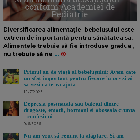
conform Academiei de
Pediatrie
16/7/2026
AUTOR: EDITOR DC.
Diversificarea alimentației bebelușului este
extrem de importantă pentru sănătatea sa.
Alimentele trebuie să fie introduse gradual,
nu trebuie să ne
...
Primul an de viață al bebelușului: Avem cate
un sfat important pentru fiecare luna - si ai
sa vezi ca te va ajuta
10/7/2026
Depresia postnatala sau baletul dintre
dragoste, emotii, hormoni si oboseala crunta
- confesiuni
9/6/2026
Nu am vrut să renunț la alăptare. Si am