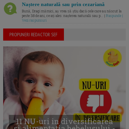
Naștere naturală sau prin cezariană
Bună, Dragi mămici, aș vrea să știu dacă cele care au născut la
peste 38 de ani, ce ați ales: nașterea naturală sau p... |
Raspunde |
Vezi raspunsuri
PROPUNERI REDACTOR SEF
11 NU-uri in diversificarea
și alimentația bebelușului -