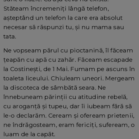
Stăteam încremeniți lângă telefon,
așteptând un telefon la care era absolut
necesar să răspunzi tu, și nu mama sau
tata.
Ne vopseam părul cu pioctanină, îl făceam
țeapăn cu apă cu zahăr. Făceam escapade
la Costinești, de 1 Mai. Fumam pe ascuns în
toaleta liceului. Chiuleam uneori. Mergeam
la discoteca de sâmbătă seara. Ne
înnebuneam părinții cu atitudine rebelă,
cu aroganță și tupeu, dar îi iubeam fără să
le-o declarăm. Ceream și ofeream prietenii,
ne îndrăgosteam, eram fericiți, sufeream, o
luam de la capăt.