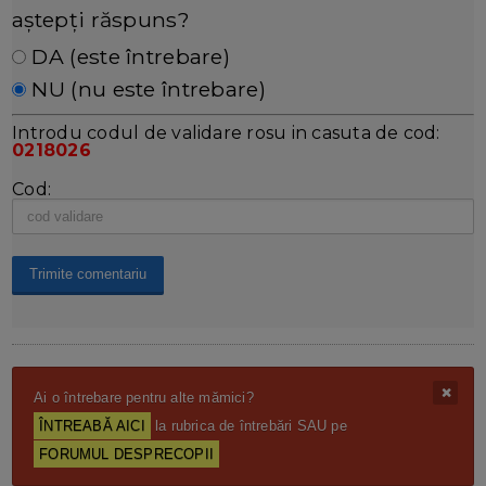
aștepți răspuns?
DA (este întrebare)
NU (nu este întrebare)
Introdu codul de validare rosu in casuta de cod:
0218026
Cod:
Ai o întrebare pentru alte mămici?
ÎNTREABĂ AICI
la rubrica de întrebări SAU pe
FORUMUL DESPRECOPII