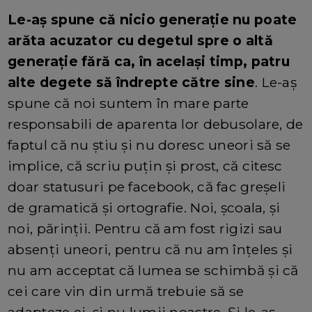
Le-aș spune că nicio generație nu poate
arăta acuzator cu degetul spre o altă
generație fără ca, în același timp, patru
alte degete să îndrepte către sine
. Le-aș
spune că noi suntem în mare parte
responsabili de aparenta lor debusolare, de
faptul că nu știu și nu doresc uneori să se
implice, că scriu puțin și prost, că citesc
doar statusuri pe facebook, că fac greșeli
de gramatică și ortografie. Noi, școala, și
noi, părinții. Pentru că am fost rigizi sau
absenți uneori, pentru că nu am înțeles și
nu am acceptat că lumea se schimbă și că
cei care vin din urmă trebuie să se
adapteze ei, și nu lumii noastre. Și le-aș