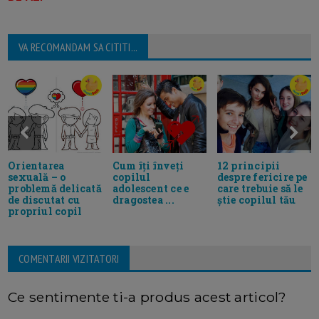
VA RECOMANDAM SA CITITI...
Orientarea
Cum îți înveți
12 principii
sexuală – o
copilul
despre fericire pe
problemă delicată
adolescent ce e
care trebuie să le
de discutat cu
dragostea ...
știe copilul tău
propriul copil
COMENTARII VIZITATORI
Ce sentimente ti-a produs acest articol?