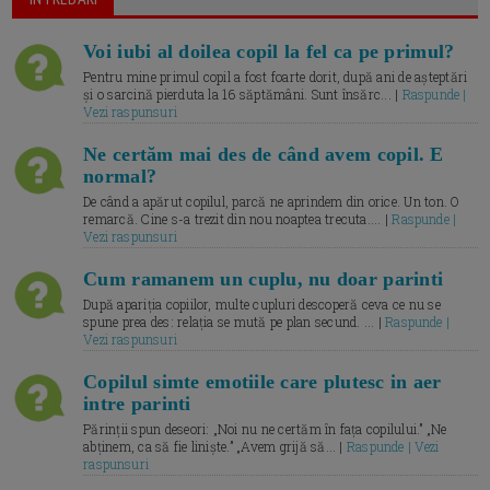
Voi iubi al doilea copil la fel ca pe primul?
Pentru mine primul copil a fost foarte dorit, după ani de așteptări
și o sarcină pierduta la 16 săptămâni. Sunt însărc... |
Raspunde |
Vezi raspunsuri
Ne certăm mai des de când avem copil. E
normal?
De când a apărut copilul, parcă ne aprindem din orice. Un ton. O
remarcă. Cine s-a trezit din nou noaptea trecuta.... |
Raspunde |
Vezi raspunsuri
Cum ramanem un cuplu, nu doar parinti
După apariția copiilor, multe cupluri descoperă ceva ce nu se
spune prea des: relația se mută pe plan secund. ... |
Raspunde |
Vezi raspunsuri
Copilul simte emotiile care plutesc in aer
intre parinti
Părinții spun deseori: „Noi nu ne certăm în fața copilului.” „Ne
abținem, ca să fie liniște.” „Avem grijă să... |
Raspunde | Vezi
raspunsuri