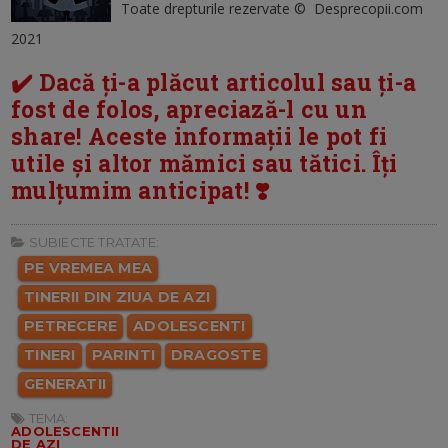
Toate drepturile rezervate © Desprecopii.com
2021
✔️ Dacă ți-a plăcut articolul sau ți-a
fost de folos, apreciază-l cu un
share! Aceste informații le pot fi
utile și altor mămici sau tătici. Îți
mulțumim anticipat! ❣️
SUBIECTE TRATATE:
PE VREMEA MEA
TINERII DIN ZIUA DE AZI
PETRECERE
ADOLESCENTI
TINERI
PARINTI
DRAGOSTE
GENERATII
TEMA:
ADOLESCENTII
DE AZI