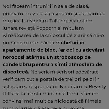
Noi făceam întruniri în sala de clasă,
puneam muzică la casetofon și dansam pe
muzica lui Modern Talking. Așteptam
lunara revistă Popcorn și mituiam
vânzătoarea de la chioșcul de ziare să ne-o
pună deoparte. Făceam
chefuri în
apartamente de bloc, iar cei cu adevărat
norocoși atârnau un stroboscop de
candelabru pentru a simți atmosfera de
discotecă.
Ne scriam scrisori adevărate,
verificam cutia poștală de trei ori pe zi în
așteptarea răspunsului. Ne uitam la Beverly
Hills ca la a opta minune a lumii și eram
convinși mai mult ca niciodată că filmele
sunt o iluzie. Că așa ceva nu există.