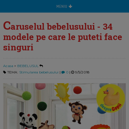
MENIU
C
aruselul bebelusului - 34
modele pe care le puteti face
singuri
Acasa
>
BEBELUSUL
TEMA:
Stimularea bebelusului
|
0
|
9/5/2018