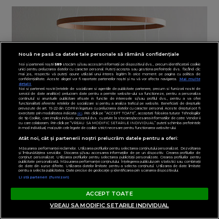
Nouă ne pasă ca datele tale personale să rămână confidențiale
Noi și partenerii noștri
589
stocăm și/sau accesăm informații pe dispozitivul dvs., precum identificatorii cookie
unici pentru prelucrarea datelor cu caracter personal. Puteți accepta sau gestiona preferințele dvs. făcând clic
mai jos, respectiv vă puteți opune utilizării unui interes legitim în orice moment pe pagina cu politica de
confidențialitate. Aceste alegeri vor fi raportate partenerilor noștri și nu vă vor afecta navigarea.
Mai multe
detalii
Noi si partenerii nostri (retelele de socializare si agentiile de publicitate partenere, precum si furnizorii nostri de
servicii de date analitice) prelucram date pentru a permite website-ului sa functioneze, pentru a personaliza
continutul si anunturile publicitare afisate in functie de interesele si/sau profilul dvs., pentru a va oferi
functionalitati aferente retelelor de socializare si pentru a analiza traficul pe website. Beneficiati de drepturile
prevazute de art. 15-22 din GDPR in legatura cu prelucrarea datelor cu caracter personal. Aceste drepturi pot fi
exercitate prin modalitatea indicata
aici
. Prin click pe “ACCEPT TOATE”, acceptati folosirea tuturor Tehnologiilor
de tip Cookie, care implica inclusiv acceptul dvs. cu privire la stocarea/accesarea informatiilor de catre Vendor-ii
cu care colaboram. Prin click pe “VREAU SA MODIFIC SETARILE INDIVIDUAL” puteti schimba preferintele
in mod individual, mai putin cele legate de cookie strict necesare pentru functionarea website-ului.
Atât noi, cât și partenerii noștri prelucrăm datele pentru a oferi:
Măsurarea performanței reclamelor. Utilizarea profilurilor pentru selectarea conținutului personalizat. Dezvoltarea
și îmbunătățirea serviciilor. Stocarea și/sau accesarea informațiilor de pe un dispozitiv. Crearea profilurilor de
conținut personalizat. Utilizarea profilurilor pentru selectarea publicității personalizate. Crearea profilurilor pentru
publicitate personalizată. Măsurarea performanței conținutului. Înțelegerea publicului prin statistici sau combinații
de date din surse diferite. Utilizarea datelor limitate pentru a selecta conținutul. Utilizarea de date limitate
pentru a selecta publicitatea. Date precise de geolocație și identificarea prin scanarea dispozitivului.
Listă parteneri (furnizori)
ACCEPT TOATE
VREAU SA MODIFIC SETARILE INDIVIDUAL