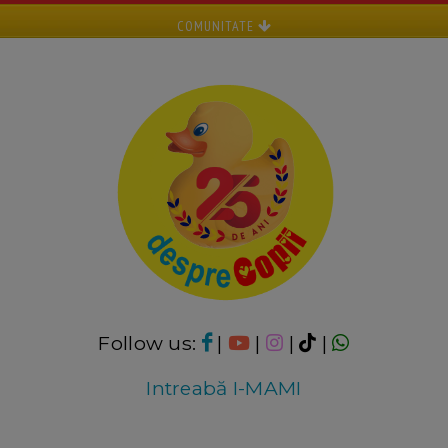
COMUNITATE
Follow us:
|
|
|
|
Intreabă I-MAMI