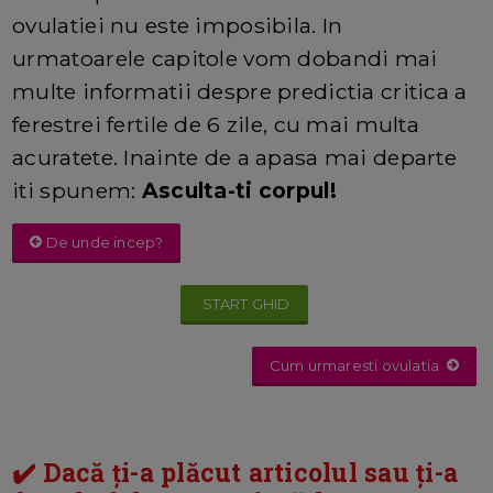
ovulatiei nu este imposibila. In
urmatoarele capitole vom dobandi mai
multe informatii despre predictia critica a
ferestrei fertile de 6 zile, cu mai multa
acuratete. Inainte de a apasa mai departe
iti spunem:
Asculta-ti corpul!
De unde incep?
START GHID
Cum urmaresti ovulatia
✔️ Dacă ți-a plăcut articolul sau ți-a