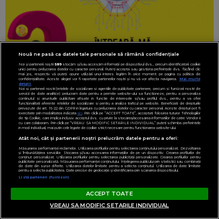
Nouă ne pasă ca datele tale personale să rămână confidențiale
Noi și partenerii noștri
589
stocăm și/sau accesăm informații pe dispozitivul dvs., precum identificatorii cookie
unici pentru prelucrarea datelor cu caracter personal. Puteți accepta sau gestiona preferințele dvs. făcând clic
mai jos, respectiv vă puteți opune utilizării unui interes legitim în orice moment pe pagina cu politica de
confidențialitate. Aceste alegeri vor fi raportate partenerilor noștri și nu vă vor afecta navigarea.
Mai multe
detalii
Noi si partenerii nostri (retelele de socializare si agentiile de publicitate partenere, precum si furnizorii nostri de
servicii de date analitice) prelucram date pentru a permite website-ului sa functioneze, pentru a personaliza
continutul si anunturile publicitare afisate in functie de interesele si/sau profilul dvs., pentru a va oferi
functionalitati aferente retelelor de socializare si pentru a analiza traficul pe website. Beneficiati de drepturile
prevazute de art. 15-22 din GDPR in legatura cu prelucrarea datelor cu caracter personal. Aceste drepturi pot fi
exercitate prin modalitatea indicata
aici
. Prin click pe “ACCEPT TOATE”, acceptati folosirea tuturor Tehnologiilor
de tip Cookie, care implica inclusiv acceptul dvs. cu privire la stocarea/accesarea informatiilor de catre Vendor-ii
cu care colaboram. Prin click pe “VREAU SA MODIFIC SETARILE INDIVIDUAL” puteti schimba preferintele
in mod individual, mai putin cele legate de cookie strict necesare pentru functionarea website-ului.
Atât noi, cât și partenerii noștri prelucrăm datele pentru a oferi:
Măsurarea performanței reclamelor. Utilizarea profilurilor pentru selectarea conținutului personalizat. Dezvoltarea
și îmbunătățirea serviciilor. Stocarea și/sau accesarea informațiilor de pe un dispozitiv. Crearea profilurilor de
conținut personalizat. Utilizarea profilurilor pentru selectarea publicității personalizate. Crearea profilurilor pentru
publicitate personalizată. Măsurarea performanței conținutului. Înțelegerea publicului prin statistici sau combinații
de date din surse diferite. Utilizarea datelor limitate pentru a selecta conținutul. Utilizarea de date limitate
pentru a selecta publicitatea. Date precise de geolocație și identificarea prin scanarea dispozitivului.
Listă parteneri (furnizori)
ACCEPT TOATE
VREAU SA MODIFIC SETARILE INDIVIDUAL