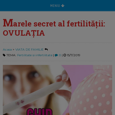
MENIU
M
arele secret al fertilității:
OVULAȚIA
Acasa
>
VIATA DE FAMILIE
TEMA:
Fertilitate si infertilitate
|
0
|
15/7/2019