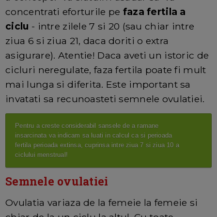
concentrati eforturile pe
faza fertila a
ciclu
- intre zilele 7 si 20 (sau chiar intre
ziua 6 si ziua 21, daca doriti o extra
asigurare). Atentie! Daca aveti un istoric de
cicluri neregulate, faza fertila poate fi mult
mai lunga si diferita. Este important sa
invatati sa recunoasteti semnele ovulatiei.
Pentru a creste considerabil sansele de a ramane
insarcinata va indicam sa luati in calcul ca si perioada
fertila perioada extinsa, cuprinsa intre ziua 7 si ziua 10 a
ciclului menstrual!
Semnele ovulatiei
Ovulatia variaza de la femeie la femeie si