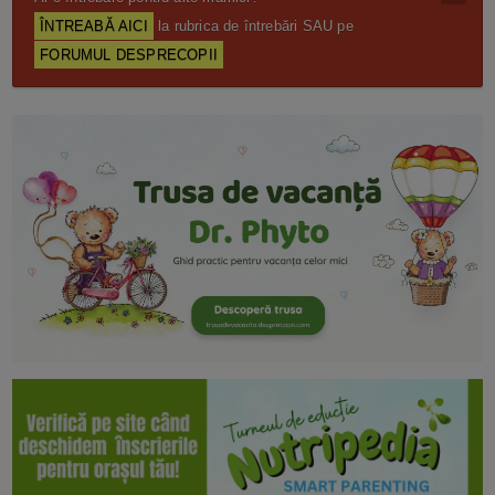
ÎNTREABĂ AICI
la rubrica de întrebări SAU pe
FORUMUL DESPRECOPII