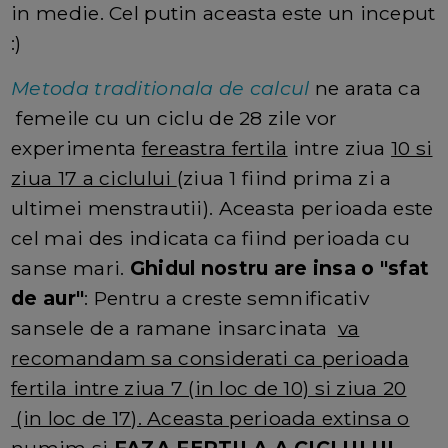
in medie. Cel putin aceasta este un inceput
:)
Metoda traditionala de calcul
ne arata ca
femeile cu un ciclu de 28 zile vor
experimenta
fereastra fertila
intre ziua
10 si
ziua 17 a ciclului
(ziua 1 fiind prima zi a
ultimei menstrautii). Aceasta perioada este
cel mai des indicata ca fiind perioada cu
sanse mari.
Ghidul nostru are insa o "sfat
de aur"
: Pentru a creste semnificativ
sansele de a ramane insarcinata
va
recomandam sa considerati ca perioada
fertila intre ziua 7 (in loc de 10) si ziua 20
(in loc de 17). Aceasta perioada extinsa o
numim si
FAZA FERTILA A CICLULUI
.