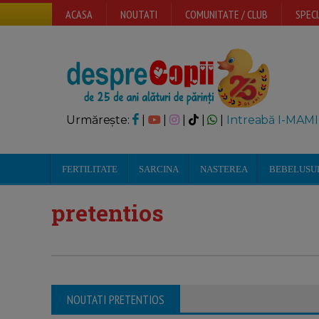
ACASA
NOUTATI
COMUNITATE / CLUB
SPECI
Urmărește:
|
|
|
|
|
Intreabă I-MAMI
FERTILITATE
SARCINA
NASTEREA
BEBELUSU
pretentios
NOUTATI PRETENTIOS