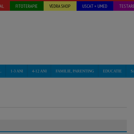
AL
FITOTERAPIE
VEDRA SHOP
USCAT + UMED
TESTARE
L
1-3 ANI
4-12 ANI
FAMILIE, PARENTING
EDUCATIE
S