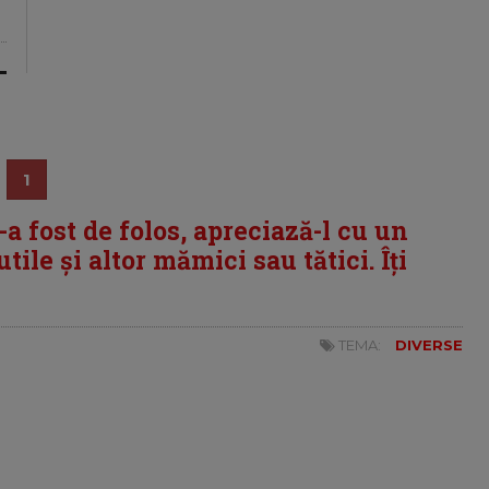
1
i-a fost de folos, apreciază-l cu un
tile și altor mămici sau tătici. Îți
TEMA:
DIVERSE