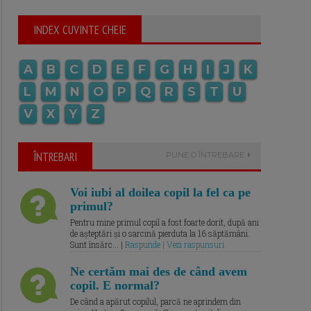
INDEX CUVINTE CHEIE
A
B
C
D
E
F
G
H
I
J
K
L
M
N
O
P
Q
R
S
T
U
V
X
Y
Z
ÎNTREBARI
PUNE O ÎNTREBARE
Voi iubi al doilea copil la fel ca pe
primul?
Pentru mine primul copil a fost foarte dorit, după ani
de așteptări și o sarcină pierduta la 16 săptămâni.
Sunt însărc... |
Raspunde | Vezi raspunsuri
Ne certăm mai des de când avem
copil. E normal?
De când a apărut copilul, parcă ne aprindem din