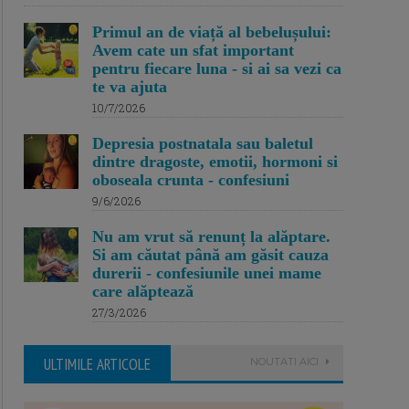
Primul an de viață al bebelușului:
Avem cate un sfat important
pentru fiecare luna - si ai sa vezi ca
te va ajuta
10/7/2026
Depresia postnatala sau baletul
dintre dragoste, emotii, hormoni si
oboseala crunta - confesiuni
9/6/2026
Nu am vrut să renunț la alăptare.
Si am căutat până am găsit cauza
durerii - confesiunile unei mame
care alăptează
27/3/2026
ULTIMILE ARTICOLE
NOUTATI AICI