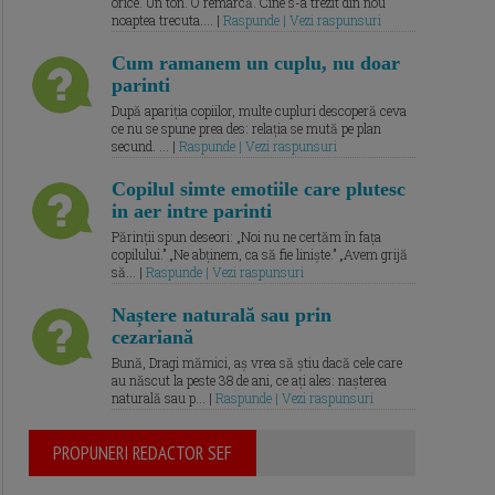
orice. Un ton. O remarcă. Cine s-a trezit din nou
noaptea trecuta.... |
Raspunde | Vezi raspunsuri
Cum ramanem un cuplu, nu doar
parinti
După apariția copiilor, multe cupluri descoperă ceva
ce nu se spune prea des: relația se mută pe plan
secund. ... |
Raspunde | Vezi raspunsuri
Copilul simte emotiile care plutesc
in aer intre parinti
Părinții spun deseori: „Noi nu ne certăm în fața
copilului.” „Ne abținem, ca să fie liniște.” „Avem grijă
să... |
Raspunde | Vezi raspunsuri
Naștere naturală sau prin
cezariană
Bună, Dragi mămici, aș vrea să știu dacă cele care
au născut la peste 38 de ani, ce ați ales: nașterea
naturală sau p... |
Raspunde | Vezi raspunsuri
PROPUNERI REDACTOR SEF