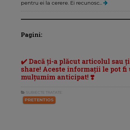
pentru ei la cerere. Ei recunosc...
Pagini:
✔️ Dacă ți-a plăcut articolul sau ț
share! Aceste informații le pot fi u
mulțumim anticipat! ❣️
SUBIECTE TRATATE:
PRETENTIOS