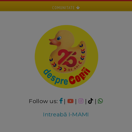
COMUNITATE
Follow us:
|
|
|
|
Intreabă I-MAMI