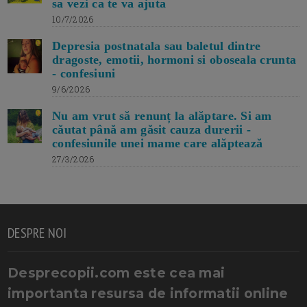
sa vezi ca te va ajuta
10/7/2026
Depresia postnatala sau baletul dintre
dragoste, emotii, hormoni si oboseala crunta
- confesiuni
9/6/2026
Nu am vrut să renunț la alăptare. Si am
căutat până am găsit cauza durerii -
confesiunile unei mame care alăptează
27/3/2026
DESPRE NOI
Desprecopii.com este cea mai
importanta resursa de informatii online