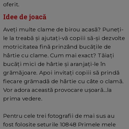
oferit.
Idee de joacă
Aveți multe clame de birou acasă? Puneți-
le la treabă și ajutați-vă copiii să-și dezvolte
motricitatea fină prinzând bucățile de
hârtie cu clame. Cum mai exact? Tăiați
bucăți mici de hârtie și aranjați-le în
grămăjoare. Apoi invitați copiii să prindă
fiecare grămadă de hârtie cu câte o clamă.
Vor adora această provocare ușoară...la
prima vedere.
Pentru cele trei fotografii de mai sus au
fost folosite seturile 10848 Primele mele