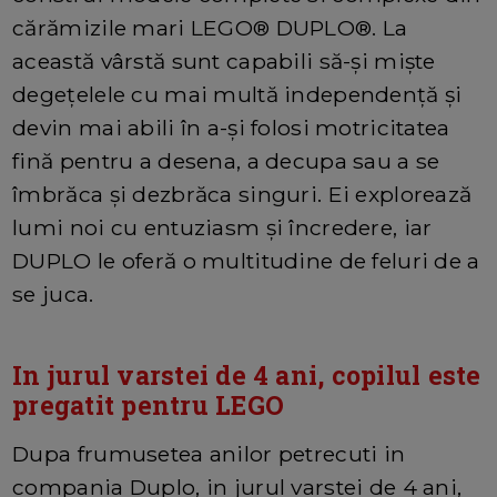
cărămizile mari LEGO® DUPLO®. La
această vârstă sunt capabili să-și miște
degețelele cu mai multă independență și
devin mai abili în a-și folosi motricitatea
fină pentru a desena, a decupa sau a se
îmbrăca și dezbrăca singuri. Ei explorează
lumi noi cu entuziasm și încredere, iar
DUPLO le oferă o multitudine de feluri de a
se juca.
In jurul varstei de 4 ani, copilul este
pregatit pentru LEGO
Dupa frumusetea anilor petrecuti in
compania Duplo, in jurul varstei de 4 ani,