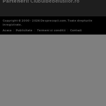
Parteneri:
ClubulBebelusilor.ro
Copyright © 2000 - 2026
Desprecopii.com
. Toate drepturile
inregistrate.
Acasa
Publicitate
Termeni si conditii
Contact