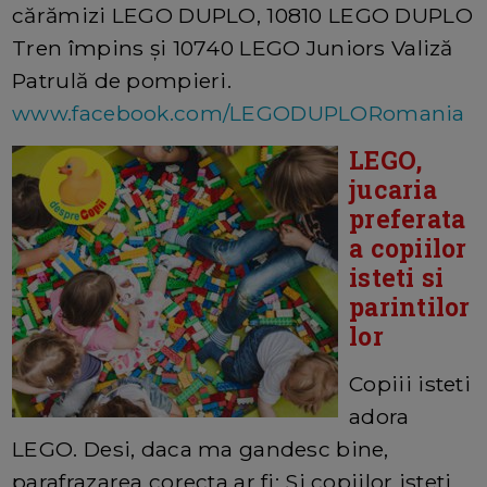
cărămizi LEGO DUPLO, 10810 LEGO DUPLO
Tren împins și 10740 LEGO Juniors Valiză
Patrulă de pompieri.
www.facebook.com/LEGODUPLORomania
LEGO,
jucaria
preferata
a copiilor
isteti si
parintilor
lor
Copiii isteti
adora
LEGO. Desi, daca ma gandesc bine,
parafrazarea corecta ar fi: Si copiilor isteti