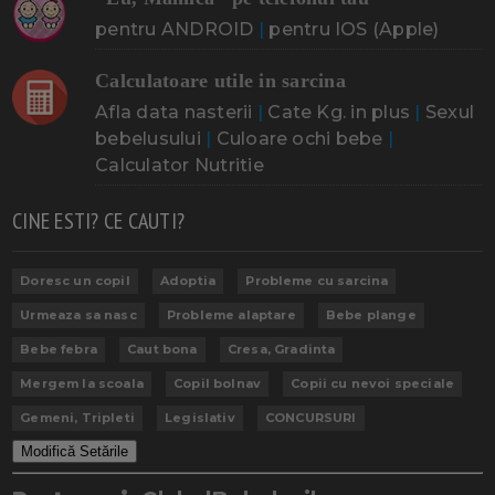
pentru ANDROID
|
pentru IOS (Apple)
Calculatoare utile in sarcina
Afla data nasterii
|
Cate Kg. in plus
|
Sexul
bebelusului
|
Culoare ochi bebe
|
Calculator Nutritie
CINE ESTI? CE CAUTI?
Doresc un copil
Adoptia
Probleme cu sarcina
Urmeaza sa nasc
Probleme alaptare
Bebe plange
Bebe febra
Caut bona
Cresa, Gradinta
Mergem la scoala
Copil bolnav
Copii cu nevoi speciale
Gemeni, Tripleti
Legislativ
CONCURSURI
Modifică Setările