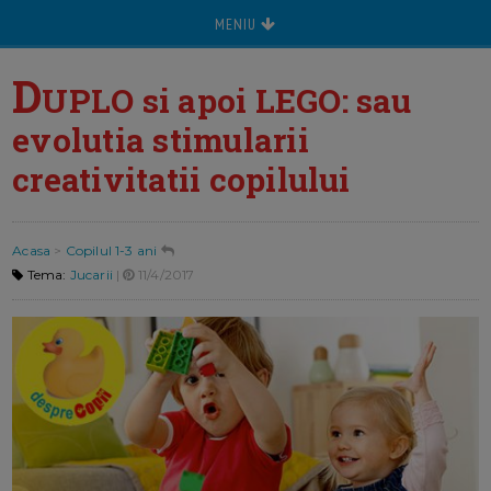
MENIU
D
UPLO si apoi LEGO: sau
evolutia stimularii
creativitatii copilului
Acasa
>
Copilul 1-3 ani
Tema:
Jucarii
|
11/4/2017