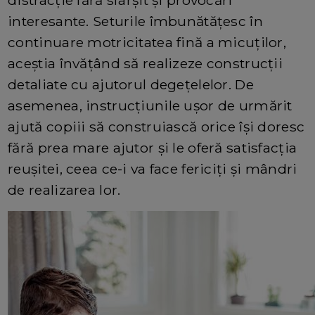
interesante. Seturile îmbunătățesc în
continuare motricitatea fină a micuților,
aceștia învățând să realizeze construcții
detaliate cu ajutorul degețelelor. De
asemenea, instrucțiunile ușor de urmărit
ajută copiii să construiască orice își doresc
fără prea mare ajutor și le oferă satisfacția
reușitei, ceea ce-i va face fericiți și mândri
de realizarea lor.