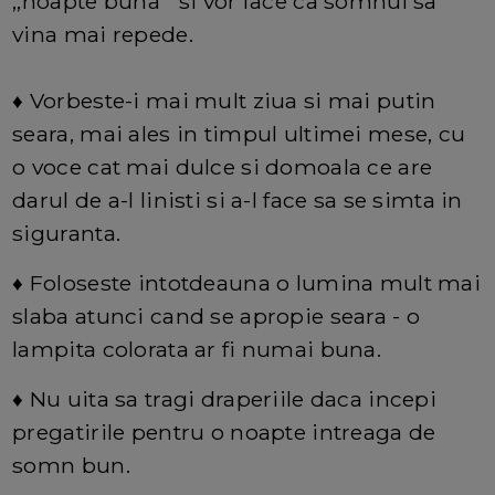
,,noapte buna'' si vor face ca somnul sa
vina mai repede.
♦ Vorbeste-i mai mult ziua si mai putin
seara, mai ales in timpul ultimei mese, cu
o voce cat mai dulce si domoala ce are
darul de a-l linisti si a-l face sa se simta in
siguranta.
♦ Foloseste intotdeauna o lumina mult mai
slaba atunci cand se apropie seara - o
lampita colorata ar fi numai buna.
♦ Nu uita sa tragi draperiile daca incepi
pregatirile pentru o noapte intreaga de
somn bun.