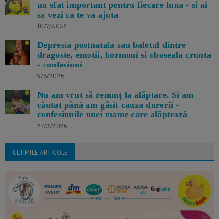
un sfat important pentru fiecare luna - si ai
sa vezi ca te va ajuta
10/7/2026
Depresia postnatala sau baletul dintre
dragoste, emotii, hormoni si oboseala crunta
- confesiuni
9/6/2026
Nu am vrut să renunț la alăptare. Si am
căutat până am găsit cauza durerii -
confesiunile unei mame care alăptează
27/3/2026
ULTIMILE ARTICOLE