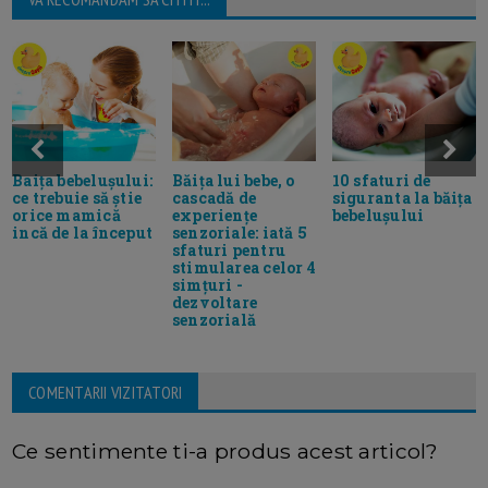
Baița bebelușului:
Băița lui bebe, o
10 sfaturi de
ce trebuie să știe
cascadă de
siguranta la băița
orice mamică
experiențe
bebelușului
incă de la început
senzoriale: iată 5
sfaturi pentru
stimularea celor 4
simțuri -
dezvoltare
senzorială
COMENTARII VIZITATORI
Ce sentimente ti-a produs acest articol?