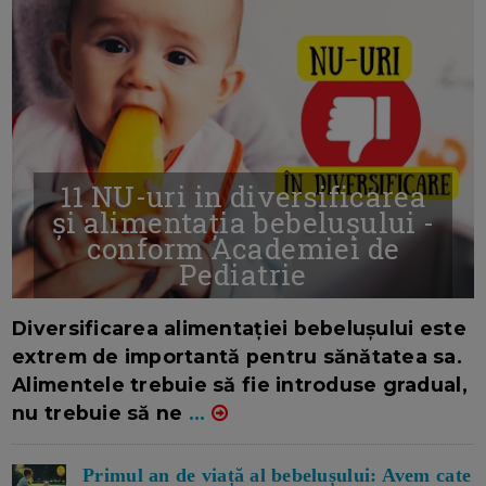
11 NU-uri in diversificarea
și alimentația bebelușului -
conform Academiei de
Pediatrie
16/7/2026
AUTOR: EDITOR DC.
Diversificarea alimentației bebelușului este
extrem de importantă pentru sănătatea sa.
Alimentele trebuie să fie introduse gradual,
nu trebuie să ne
...
Primul an de viață al bebelușului: Avem cate