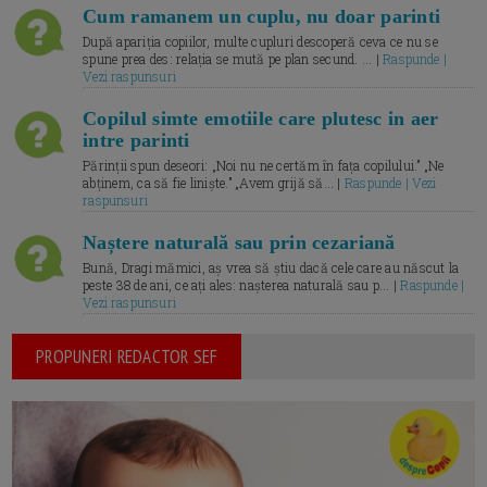
Cum ramanem un cuplu, nu doar parinti
După apariția copiilor, multe cupluri descoperă ceva ce nu se
spune prea des: relația se mută pe plan secund. ... |
Raspunde |
Vezi raspunsuri
Copilul simte emotiile care plutesc in aer
intre parinti
Părinții spun deseori: „Noi nu ne certăm în fața copilului.” „Ne
abținem, ca să fie liniște.” „Avem grijă să... |
Raspunde | Vezi
raspunsuri
Naștere naturală sau prin cezariană
Bună, Dragi mămici, aș vrea să știu dacă cele care au născut la
peste 38 de ani, ce ați ales: nașterea naturală sau p... |
Raspunde |
Vezi raspunsuri
PROPUNERI REDACTOR SEF