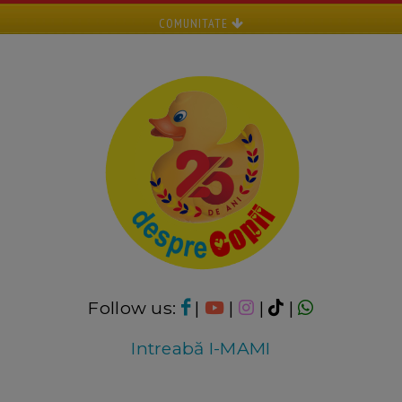
COMUNITATE
Follow us:
|
|
|
|
Intreabă I-MAMI