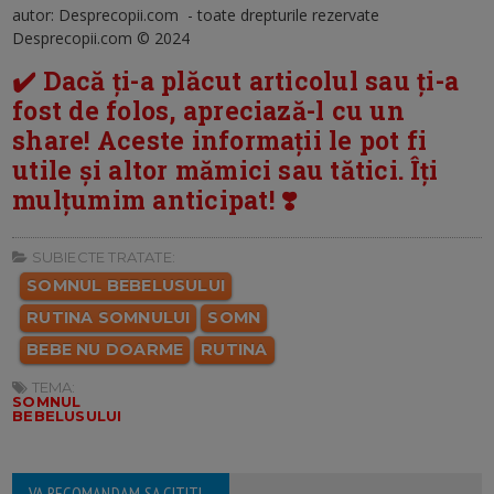
autor: Desprecopii.com - toate drepturile rezervate
Desprecopii.com © 2024
✔️ Dacă ți-a plăcut articolul sau ți-a
fost de folos, apreciază-l cu un
share! Aceste informații le pot fi
utile și altor mămici sau tătici. Îți
mulțumim anticipat! ❣️
SUBIECTE TRATATE:
SOMNUL BEBELUSULUI
RUTINA SOMNULUI
SOMN
BEBE NU DOARME
RUTINA
TEMA:
SOMNUL
BEBELUSULUI
VA RECOMANDAM SA CITITI...