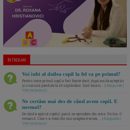
ÎNTREBARI
Voi iubi al doilea copil la fel ca pe primul?
Pentru mine primul copil a fost foarte dorit, după ani de așteptări
și o sarcină pierduta la 16 săptămâni. Sunt însărc... |
Raspunde |
Vezi raspunsuri
Ne certăm mai des de când avem copil. E
normal?
De când a apărut copilul, parcă ne aprindem din orice. Un ton. O
remarcă. Cine s-a trezit din nou noaptea trecuta.... |
Raspunde |
Vezi raspunsuri