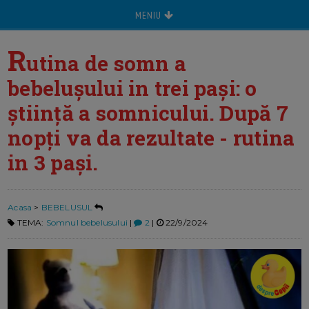
MENIU
R
utina de somn a
bebelușului in trei pași: o
știință a somnicului. După 7
nopți va da rezultate - rutina
in 3 pași.
Acasa
>
BEBELUSUL
TEMA:
Somnul bebelusului
|
2
|
22/9/2024