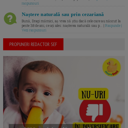
raspunsuri
Naștere naturală sau prin cezariană
Bună, Dragi mămici, aș vrea să știu dacă cele care au născut la
peste 38 de ani, ce ați ales: nașterea naturală sau p... |
Raspunde |
Vezi raspunsuri
PROPUNERI REDACTOR SEF