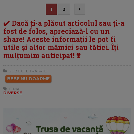
1
2
✔️ Dacă ți-a plăcut articolul sau ți-a
fost de folos, apreciază-l cu un
share! Aceste informații le pot fi
utile și altor mămici sau tătici. Îți
mulțumim anticipat! ❣️
SUBIECTE TRATATE:
BEBE NU DOARME
TEMA:
DIVERSE