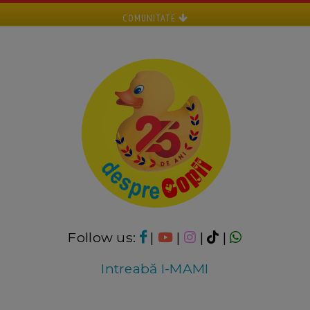
COMUNITATE
Follow us:
|
|
|
|
Intreabă I-MAMI