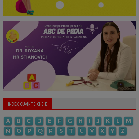
INDEX CUVINTE CHEIE
A
B
C
D
E
F
G
H
I
J
K
L
M
N
O
P
Q
R
S
T
U
V
X
Y
Z