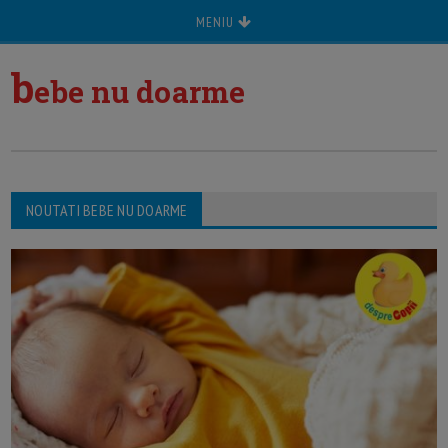
MENIU
b
ebe nu doarme
NOUTATI BEBE NU DOARME