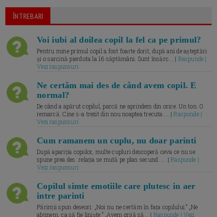
ÎNTREBARI
Voi iubi al doilea copil la fel ca pe primul?
Pentru mine primul copil a fost foarte dorit, după ani de așteptări
și o sarcină pierduta la 16 săptămâni. Sunt însărc... |
Raspunde |
Vezi raspunsuri
Ne certăm mai des de când avem copil. E
normal?
De când a apărut copilul, parcă ne aprindem din orice. Un ton. O
remarcă. Cine s-a trezit din nou noaptea trecuta.... |
Raspunde |
Vezi raspunsuri
Cum ramanem un cuplu, nu doar parinti
După apariția copiilor, multe cupluri descoperă ceva ce nu se
spune prea des: relația se mută pe plan secund. ... |
Raspunde |
Vezi raspunsuri
Copilul simte emotiile care plutesc in aer
intre parinti
Părinții spun deseori: „Noi nu ne certăm în fața copilului.” „Ne
abținem, ca să fie liniște.” „Avem grijă să... |
Raspunde | Vezi