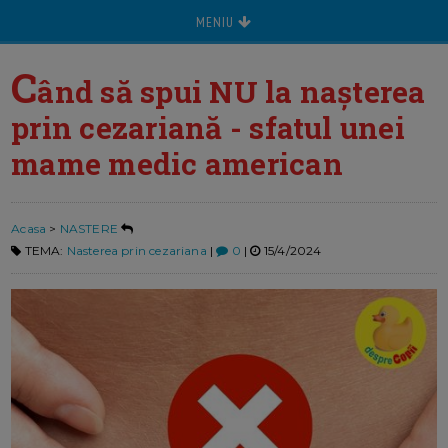
MENIU
C
ând să spui NU la nașterea
prin cezariană - sfatul unei
mame medic american
Acasa
>
NASTERE
TEMA:
Nasterea prin cezariana
|
0
|
15/4/2024