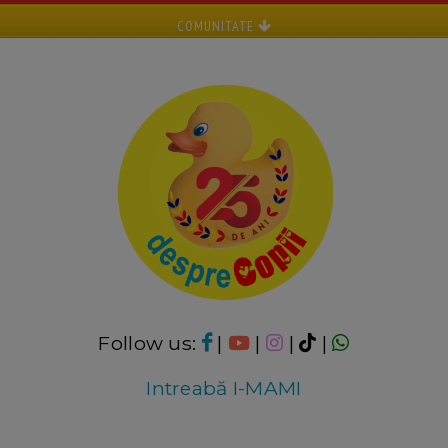
COMUNITATE
Follow us:
|
|
|
|
Intreabă I-MAMI