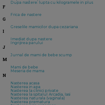
Dupa nastere: lupta cu kilogramele in plus
F
Frica de nastere
G
Greselile mamicilor dupa cezariana
I
Imediat dupa nastere
Ingrijirea parului
J
Jurnal de mami de bebe scump
M
Mami de bebe
Meseria de mama
N
Nasterea acasa
Nasterea in apa
Nasterea la clinici private
Nasterea la spitalul Arcadia, Iasi
Nasterea naturala (vaginala)
Nasterea prematura