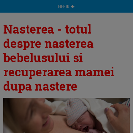
MENIU
Nasterea - totul
despre nasterea
bebelusului si
recuperarea mamei
dupa nastere