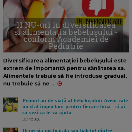
11 NU-uri in diversificarea
și alimentația bebelușului -
conform Academiei de
Pediatrie
16/7/2026
AUTOR: EDITOR DC.
Diversificarea alimentației bebelușului este
extrem de importantă pentru sănătatea sa.
Alimentele trebuie să fie introduse gradual,
nu trebuie să ne
...
Primul an de viață al bebelușului: Avem cate
un sfat important pentru fiecare luna - si ai
sa vezi ca te va ajuta
10/7/2026
Depresia postnatala sau baletul dintre