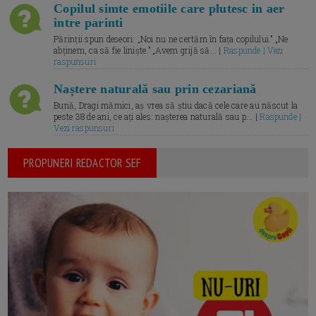
Copilul simte emotiile care plutesc in aer
intre parinti
Părinții spun deseori: „Noi nu ne certăm în fața copilului.” „Ne
abținem, ca să fie liniște.” „Avem grijă să... |
Raspunde | Vezi
raspunsuri
Naștere naturală sau prin cezariană
Bună, Dragi mămici, aș vrea să știu dacă cele care au născut la
peste 38 de ani, ce ați ales: nașterea naturală sau p... |
Raspunde |
Vezi raspunsuri
PROPUNERI REDACTOR SEF