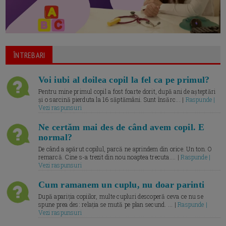
ÎNTREBARI
Voi iubi al doilea copil la fel ca pe primul?
Pentru mine primul copil a fost foarte dorit, după ani de așteptări
și o sarcină pierduta la 16 săptămâni. Sunt însărc... |
Raspunde |
Vezi raspunsuri
Ne certăm mai des de când avem copil. E
normal?
De când a apărut copilul, parcă ne aprindem din orice. Un ton. O
remarcă. Cine s-a trezit din nou noaptea trecuta.... |
Raspunde |
Vezi raspunsuri
Cum ramanem un cuplu, nu doar parinti
După apariția copiilor, multe cupluri descoperă ceva ce nu se
spune prea des: relația se mută pe plan secund. ... |
Raspunde |
Vezi raspunsuri