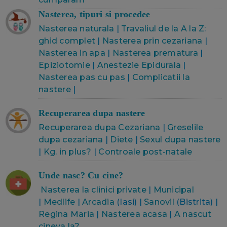
Nasterea, tipuri si procedee
Nasterea naturala
|
Travaliul de la A la Z:
ghid complet
|
Nasterea prin cezariana
|
Nasterea in apa
|
Nasterea prematura
|
Epiziotomie
|
Anestezie Epidurala
|
Nasterea pas cu pas
|
Complicatii la
nastere
|
Recuperarea dupa nastere
Recuperarea dupa Cezariana
|
Greselile
dupa cezariana
|
Diete
|
Sexul dupa nastere
|
Kg. in plus?
|
Controale post-natale
Unde nasc? Cu cine?
Nasterea la clinici private
|
Municipal
|
Medlife
|
Arcadia
(Iasi) |
Sanovil
(Bistrita) |
Regina Maria
|
Nasterea acasa
|
A nascut
cineva la?