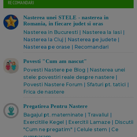
RECOMANDARI
Nasterea unei STELE - nasterea in
Romania, in fiecare judet si oras
Nasterea in Bucuresti
|
Nasterea la Iasi
|
Nasterea la Cluj | Nasterea pe judete |
Nasterea pe orase | Recomandari
Povesti "Cum am nascut"
Povesti Nastere pe Blog
|
Nasterea unei
stele: povestiri reale despre nastere
|
Povesti Nastere Forum
|
Sfaturi pt. tatici
|
Frica de nastere
Pregatirea Pentru Nastere
Bagajul pt. materninate
|
Travaliul
|
Exercitiile Kegel
|
Exercitii Lamaze
|
Discutii
"Cum ne pregatim"
|
Celule stem
|
Ce
cumparam