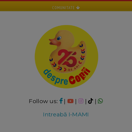
COMUNITATE
Follow us:
|
|
|
|
Intreabă I-MAMI