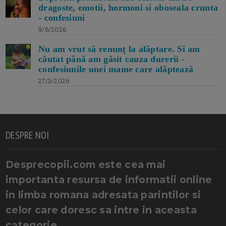
dragoste, emotii, hormoni si oboseala crunta
- confesiuni
9/6/2026
Nu am vrut să renunț la alăptare. Si am
căutat până am găsit cauza durerii -
confesiunile unei mame care alăptează
27/3/2026
DESPRE NOI
Desprecopii.com este cea mai
importanta resursa de informatii online
in limba romana adresata parintilor si
celor care doresc sa intre in aceasta
categorie.