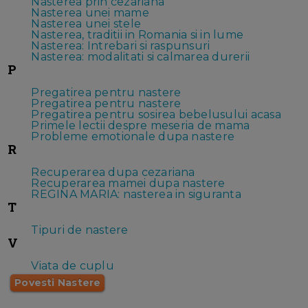
Nasterea prin cezariana
Nasterea unei mame
Nasterea unei stele
Nasterea, traditii in Romania si in lume
Nasterea: Intrebari si raspunsuri
Nasterea: modalitati si calmarea durerii
P
Pregatirea pentru nastere
Pregatirea pentru nastere
Pregatirea pentru sosirea bebelusului acasa
Primele lectii despre meseria de mama
Probleme emotionale dupa nastere
R
Recuperarea dupa cezariana
Recuperarea mamei dupa nastere
REGINA MARIA: nasterea in siguranta
T
Tipuri de nastere
V
Viata de cuplu
Povesti Nastere