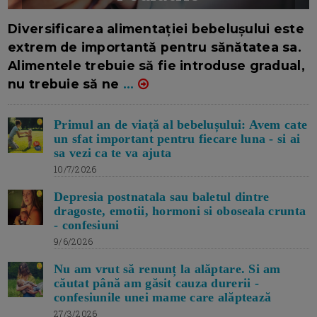
16/7/2026
AUTOR: EDITOR DC.
Diversificarea alimentației bebelușului este
extrem de importantă pentru sănătatea sa.
Alimentele trebuie să fie introduse gradual,
nu trebuie să ne
...
Primul an de viață al bebelușului: Avem cate
un sfat important pentru fiecare luna - si ai
sa vezi ca te va ajuta
10/7/2026
Depresia postnatala sau baletul dintre
dragoste, emotii, hormoni si oboseala crunta
- confesiuni
9/6/2026
Nu am vrut să renunț la alăptare. Si am
căutat până am găsit cauza durerii -
confesiunile unei mame care alăptează
27/3/2026