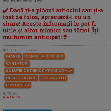
Toate drepturile rezervate (c) 2025
✔️ Dacă ți-a plăcut articolul sau ți-a
fost de folos, apreciază-l cu un
share! Aceste informații le pot fi
utile și altor mămici sau tătici. Îți
mulțumim anticipat! ❣️
SUBIECTE TRATATE:
DIAREE
DIAREE LA BEBELUS
VARSATURI
SOLUȚIE DE REHIDRATARE ORALĂ
DESHIDRATARE
ELECTROLITI
FONTANELA
TEMA:
DIGESTIE