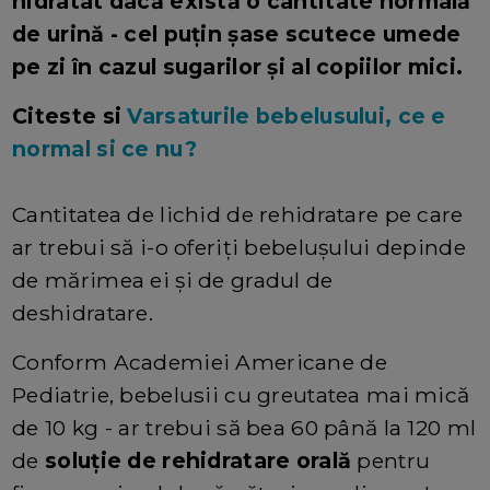
hidratat dacă există o cantitate normală
de urină - cel puțin șase scutece umede
pe zi în cazul sugarilor și al copiilor mici.
Citeste si
Varsaturile bebelusului, ce e
normal si ce nu?
Cantitatea de lichid de rehidratare pe care
ar trebui să i-o oferiți bebelușului depinde
de mărimea ei și de gradul de
deshidratare.
Conform Academiei Americane de
Pediatrie, bebelusii cu greutatea mai mică
de 10 kg - ar trebui să bea 60 până la 120 ml
de
soluție de rehidratare orală
pentru