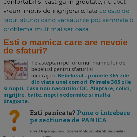
confortabil si castiga in greutate, nu aveti
vreun motiv de ingrijorare. Iata
ce este de
facut atunci cand varsaturile pot semnala o
problema mult mai serioasa
.
Esti o mamica care are nevoie
de sfaturi?
Te asteptam pe forumul mamicilor de
bebelusi pentru sfaturi si
incurajari:
Bebelusul - primele 365 zile
din viata unei comori Primele 365 zile
si nopti. Casa nou nascutilor DC. Alaptare, colici,
ingrijire, baite, nopti nedormite si multa
dragoste.
Esti panicata?
Pune o intrebare
pe sectiunea de PANICA
autor: Desprecopii.com, Redactor Medic pediatru Stefana Zamfir -