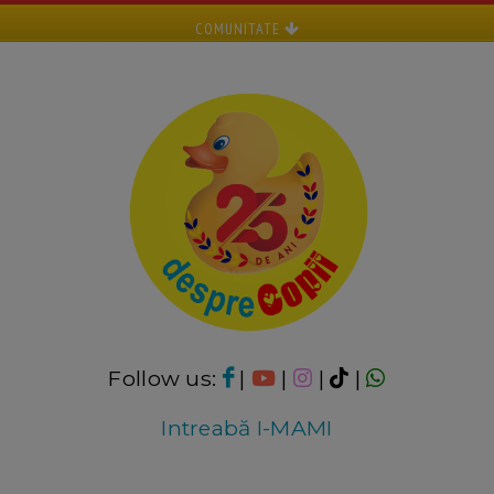
COMUNITATE
Follow us:
|
|
|
|
Intreabă I-MAMI