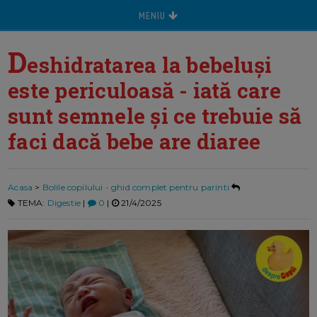
MENIU
D
eshidratarea la bebeluși
este periculoasă - iată care
sunt semnele și ce trebuie să
faci dacă bebe are diaree
Acasa
>
Bolile copilului - ghid complet pentru parinti
TEMA:
Digestie
|
0
|
21/4/2025