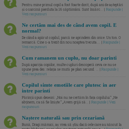
Pentru mine primul copil a fost foarte dorit, după ani de așteptări
și o sarcină pierduta la 16 săptămâni. Sunt însărc... |
Raspunde |
Vezi raspunsuri
Ne certăm mai des de când avem copil. E
normal?
De când a apărut copilul, parcă ne aprindem din orice. Un ton. O
remarcă. Cine s-a trezit din nou noaptea trecuta.... |
Raspunde |
Vezi raspunsuri
Cum ramanem un cuplu, nu doar parinti
După apariția copiilor, multe cupluri descoperă ceva ce nu se
spune prea des: relația se mută pe plan secund. ... |
Raspunde |
Vezi raspunsuri
Copilul simte emotiile care plutesc in aer
intre parinti
Părinții spun deseori: „Noi nu ne certăm în fața copilului.” „Ne
abținem, ca să fie liniște.” „Avem grijă să... |
Raspunde | Vezi
raspunsuri
Naștere naturală sau prin cezariană
Bună, Dragi mămici, aș vrea să știu dacă cele care au născut la
peste 38 de ani, ce ați ales: nașterea naturală sau p... |
Raspunde |