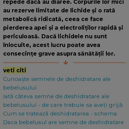
repede dacă au diaree. Corpurile lor mici
au rezerve limitate de lichide și o rată
metabolică ridicată, ceea ce face
pierderea apei și a electroliților rapidă și
periculoasă. Dacă lichidele nu sunt
înlocuite, acest lucru poate avea
consecințe grave asupra sănătății lor.
veti citi
Cunoaște semnele de deshidratare ale
bebelusului
Iată câteva semne de deshidratare ale
bebelusului - de care trebuie sa aveți grijă:
Cum se tratează deshidratarea - schema
Daca bebelusul are semne de deshidratare