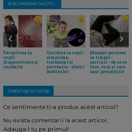
VA RECOMANDAM SA CITITI...
Parazitoza la
Giardoza la copil:
Masajul perineal
copil:
simptome,
in timpul
diagnosticare și
tratament si
sarcinii - de ce se
conduită
preventie - sfatul
face, cum și care
medicului
sunt precauțiile
COMENTARII VIZITATORI
Ce sentimente ti-a produs acest articol?
Nu exista comentarii la acest articol.
Adauga-l tu pe primul!