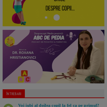
ÎNTREBARI
Voi iubi al doilea copil la fel ca pe primul?