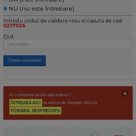
NU (nu este întrebare)
Introdu codul de validare rosu in casuta de cod:
0217026
Cod:
Ai o întrebare pentru alte mămici?
ÎNTREABĂ AICI
la rubrica de întrebări SAU pe
FORUMUL DESPRECOPII