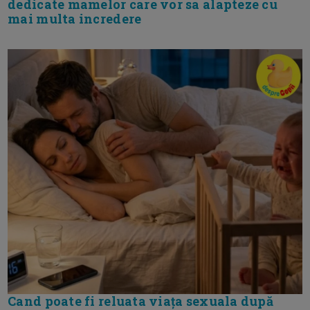
dedicate mamelor care vor sa alapteze cu
mai multa incredere
Cand poate fi reluata viața sexuala după