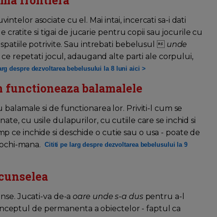
tima frontiera
uvintelor asociate cu el. Mai intai, incercati sa-i dati
 cratite si tigai de jucarie pentru copii sau jocurile cu
patiile potrivite. Sau intrebati bebelusul 
unde
a ce repetati jocul, adaugand alte parti ale corpului,
larg despre dezvoltarea bebelusului la 8 luni aici >
um functioneaza balamalele
balamale si de functionarea lor. Priviti-l cum se
e, cu usile dulapurilor, cu cutiile care se inchid si
 timp ce inchide si deschide o cutie sau o usa - poate de
a ochi-mana.
Cititi pe larg despre dezvoltarea bebelusului la 9
scunselea
nse. Jucati-va de-a
oare unde s-a dus
pentru a-l
 conceptul de permanenta a obiectelor - faptul ca