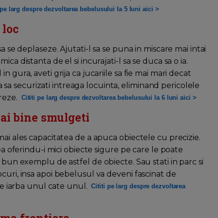
i pe larg despre dezvoltarea bebelusului la 5 luni aici >
 loc
a se deplaseze. Ajutati-l sa se puna in miscare mai intai
ca distanta de el si incurajati-l sa se duca sa o ia.
 gura, aveti grija ca jucariile sa fie mai mari decat
ija sa securizati intreaga locuinta, eliminand pericolele
oreze.
Cititi pe larg despre dezvoltarea bebelusului la 6 luni aici >
mai bine smulgeti
mai ales capacitatea de a apuca obiectele cu precizie.
rea oferindu-i mici obiecte sigure pe care le poate
 bun exemplu de astfel de obiecte. Sau stati in parc si
curi, insa apoi bebelusul va deveni fascinat de
 de iarba unul cate unul.
Cititi pe larg despre dezvoltarea