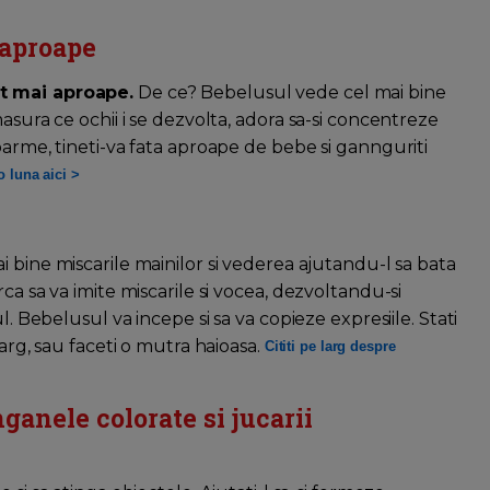
 aproape
at mai aproape.
De ce? Bebelusul vede cel mai bine
asura ce ochii i se dezvolta, adora sa-si concentreze
oarme, tineti-va fata aproape de bebe si gannguriti
o luna aici >
i bine miscarile mainilor si vederea ajutandu-l sa bata
ca sa va imite miscarile si vocea, dezvoltandu-si
l. Bebelusul va incepe si sa va copieze expresiile. Stati
larg, sau faceti o mutra haioasa.
Cititi pe larg despre
nganele colorate si jucarii