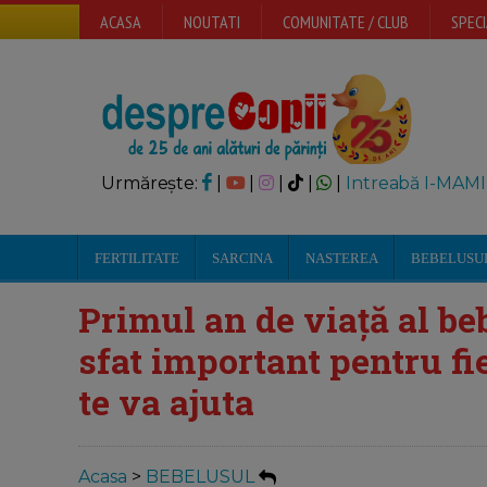
ACASA
NOUTATI
COMUNITATE / CLUB
SPECI
Urmărește:
|
|
|
|
|
Intreabă I-MAMI
FERTILITATE
SARCINA
NASTEREA
BEBELUSU
Primul an de viață al b
sfat important pentru fie
te va ajuta
Acasa
>
BEBELUSUL