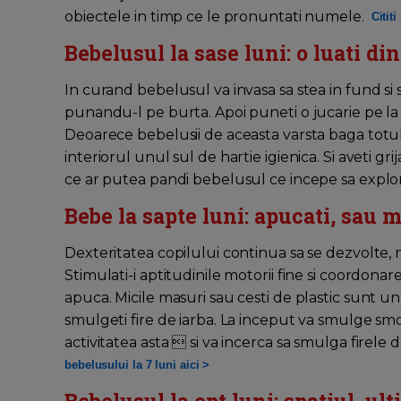
obiectele in timp ce le pronuntati numele.
Citit
Bebelusul la sase luni: o luati din
In curand bebelusul va invasa sa stea in fund si s
punandu-l pe burta. Apoi puneti o jucarie pe la mi
Deoarece bebelusii de aceasta varsta baga totul in
interiorul unul sul de hartie igienica. Si aveti gr
ce ar putea pandi bebelusul ce incepe sa expl
Bebe la sapte luni: apucati, sau 
Dexteritatea copilului continua sa se dezvolte, 
Stimulati-i aptitudinile motorii fine si coordona
apuca. Micile masuri sau cesti de plastic sunt un
smulgeti fire de iarba. La inceput va smulge smo
activitatea asta  si va incerca sa smulga firele
bebelusului la 7 luni aici >