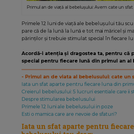
Primul an de viață al bebelușului: Avem cate un sfat i
Primele 12 luni de viață ale bebelușului tău scum
pare că de la lună la lună e tot mai măricel și 
părinților și trebuie stimulat special în fiecare lu
Acordă-i atenția și dragostea ta, pentru că 
special pentru fiecare lună din primul an al
- Primul an de viata al bebelusului: cate un s
Iata un sfat aparte pentru fiecare luna din prim
Creierul bebelusului: 5 lucruri esentiale care i
Despre stimularea bebelusului
Primele 12 luni ale bebelusului in poze
Esti o mamica care are nevoie de sfaturi?
Iata un sfat aparte pentru fiecar