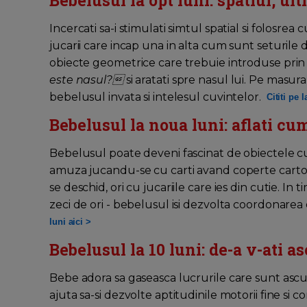
Bebelusul la opt luni: spatiul, ul
Incercati sa-i stimulati simtul spatial si folosrea c
jucarii care incap una in alta cum sunt seturile de
obiecte geometrice care trebuie introduse prin s
este nasul?
si aratati spre nasul lui. Pe masur
bebelusul invata si intelesul cuvintelor.
Cititi pe 
Bebelusul la noua luni: aflati c
Bebelusul poate deveni fascinat de obiectele cu 
amuza jucandu-se cu carti avand coperte cartonat
se deschid, ori cu jucariile care ies din cutie. In
zeci de ori - bebelusul isi dezvolta coordonare
luni aici >
Bebelusul la 10 luni: de-a v-ati a
Bebe adora sa gaseasca lucrurile care sunt ascu
ajuta sa-si dezvolte aptitudinile motorii fine si