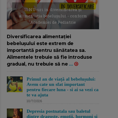
11 NU-uri in diversificarea și
alimentația bebelușului - conform
Academiei de Pediatrie
16/7/2026
AUTOR: EDITOR DC.
Diversificarea alimentației
bebelușului este extrem de
importantă pentru sănătatea sa.
Alimentele trebuie să fie introduse
gradual, nu trebuie să ne
...
Primul an de viață al bebelușului:
Avem cate un sfat important
pentru fiecare luna - si ai sa vezi ca
te va ajuta
10/7/2026
Depresia postnatala sau baletul
dintre dragoste, emotii, hormoni si