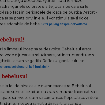
e si sa atinga obiectele. Ajutati-l sa-si formeze
ranganele colorate si alte jucarii pe care sa le
i-l sa o faca in perioadele de joaca pe burtica. Aratati-i
a sa se poata privi in ele. Il vor stimula sa-si ridice
ceea adorabila de bebe.
Cititi pe larg despre dezvoltarea
bebelusul!
orii si limbajul incep sa se dezvolte. Bebelusul arata
 vede o jucarie stralucitoare, ori incruntandu-se si
 ghiciti - acum se gadila! Reflexul gadilatului se
voltarea bebelusului la 4 luni aici >
u bebelusul
eze la fel de bine ca ale dumneavoastra. Bebelusul
 scotand sunete ce aduc cu
tata
si
mama
. Incercati sa ii
-l ajute sa invete cum sa comunice. Repetati cuvintele
indu-le. Incepeti sa-i cititi din carti, aratandu-i