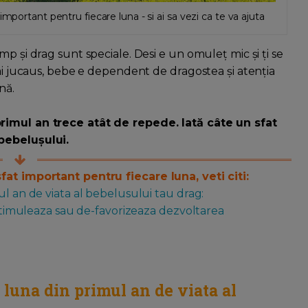
mportant pentru fiecare luna - si ai sa vezi ca te va ajuta
p și drag sunt speciale. Desi e un omuleț mic și ți se
mai jucaus, bebe e dependent de dragostea și atenția
nă.
primul an trece atât de repede. Iată câte un sfat
 bebelușului.
fat important pentru fiecare luna, veti citi:
ul an de viata al bebelusului tau drag:
i stimuleaza sau de-favorizeaza dezvoltarea
e luna din primul an de viata al