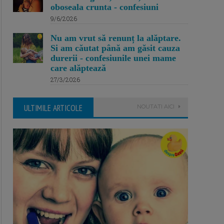
oboseala crunta - confesiuni
9/6/2026
Nu am vrut să renunț la alăptare.
Si am căutat până am găsit cauza
durerii - confesiunile unei mame
care alăptează
27/3/2026
ULTIMILE ARTICOLE
NOUTATI AICI