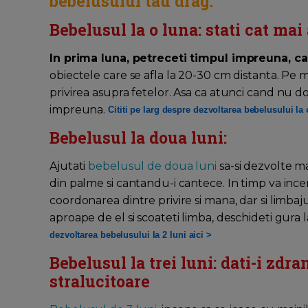
bebelusului tau drag:
Bebelusul la o luna: stati cat mai
In prima luna, petreceti timpul impreuna, c
obiectele care se afla la 20-30 cm distanta. Pe m
privirea asupra fetelor. Asa ca atunci cand nu d
impreuna.
Cititi pe larg despre dezvoltarea bebelusului la 
Bebelusul la doua luni:
Ajutati
bebelusul de doua luni
sa-si dezvolte ma
din palme si cantandu-i cantece. In timp va incer
coordonarea dintre privire si mana, dar si limbaju
aproape de el si scoateti limba, deschideti gura 
dezvoltarea bebelusului la 2 luni aici >
Bebelusul la trei luni: dati-i zdra
stralucitoare