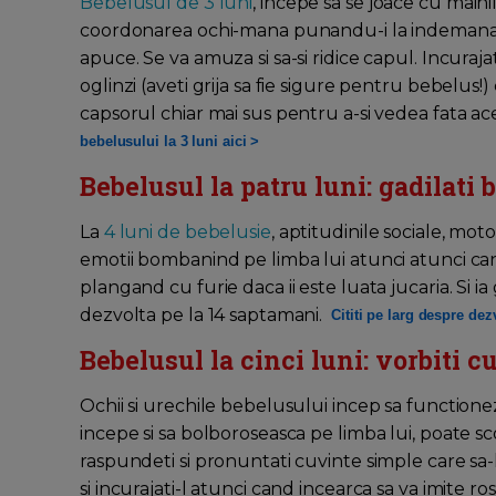
Bebelusul de 3 luni
, incepe sa se joace cu mainil
coordonarea ochi-mana punandu-i la indemana zd
apuce. Se va amuza si sa-si ridice capul. Incurajat
oglinzi (aveti grija sa fie sigure pentru bebelus!) c
capsorul chiar mai sus pentru a-si vedea fata a
bebelusului la 3 luni aici >
Bebelusul la patru luni: gadilati 
La
4 luni de bebelusie
, aptitudinile sociale, mot
emotii bombanind pe limba lui atunci atunci cand
plangand cu furie daca ii este luata jucaria. Si ia
dezvolta pe la 14 saptamani.
Cititi pe larg despre dez
Bebelusul la cinci luni: vorbiti c
Ochii si urechile bebelusului incep sa function
incepe si sa bolboroseasca pe limba lui, poate
raspundeti si pronuntati cuvinte simple care sa
si incurajati-l atunci cand incearca sa va imite rost