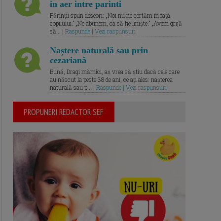
in aer intre parinti
Părinții spun deseori: „Noi nu ne certăm în fața
copilului.” „Ne abținem, ca să fie liniște.” „Avem grijă
să... |
Raspunde | Vezi raspunsuri
Naștere naturală sau prin
cezariană
Bună, Dragi mămici, aș vrea să știu dacă cele care
au născut la peste 38 de ani, ce ați ales: nașterea
naturală sau p... |
Raspunde | Vezi raspunsuri
PROPUNERI REDACTOR SEF