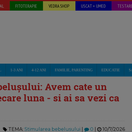
AL
FITOTERAPIE
VEDRA SHOP
USCAT + UMED
TESTARE
L
1-3 ANI
4-12 ANI
FAMILIE, PARENTING
EDUCATIE
S
ebelușului: Avem cate un
care luna - si ai sa vezi ca
TEMA:
Stimularea bebelusului
|
0
|
10/7/2026