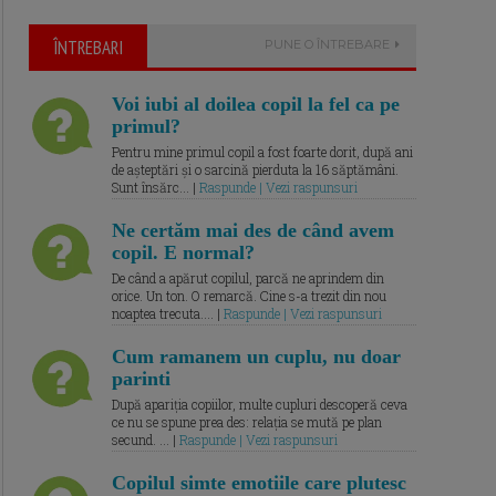
ÎNTREBARI
PUNE O ÎNTREBARE
Voi iubi al doilea copil la fel ca pe
primul?
Pentru mine primul copil a fost foarte dorit, după ani
de așteptări și o sarcină pierduta la 16 săptămâni.
Sunt însărc... |
Raspunde | Vezi raspunsuri
Ne certăm mai des de când avem
copil. E normal?
De când a apărut copilul, parcă ne aprindem din
orice. Un ton. O remarcă. Cine s-a trezit din nou
noaptea trecuta.... |
Raspunde | Vezi raspunsuri
Cum ramanem un cuplu, nu doar
parinti
După apariția copiilor, multe cupluri descoperă ceva
ce nu se spune prea des: relația se mută pe plan
secund. ... |
Raspunde | Vezi raspunsuri
Copilul simte emotiile care plutesc