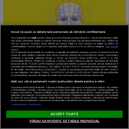
Nouă ne pasă ca datele tale personale să rămână confidențiale
Noi și partenerii noștri
589
stocăm și/sau accesăm informații pe dispozitivul dvs., precum identificatorii cookie
unici pentru prelucrarea datelor cu caracter personal. Puteți accepta sau gestiona preferințele dvs. făcând clic
mai jos, respectiv vă puteți opune utilizării unui interes legitim în orice moment pe pagina cu politica de
confidențialitate. Aceste alegeri vor fi raportate partenerilor noștri și nu vă vor afecta navigarea.
Mai multe
detalii
Noi si partenerii nostri (retelele de socializare si agentiile de publicitate partenere, precum si furnizorii nostri de
servicii de date analitice) prelucram date pentru a permite website-ului sa functioneze, pentru a personaliza
continutul si anunturile publicitare afisate in functie de interesele si/sau profilul dvs., pentru a va oferi
functionalitati aferente retelelor de socializare si pentru a analiza traficul pe website. Beneficiati de drepturile
prevazute de art. 15-22 din GDPR in legatura cu prelucrarea datelor cu caracter personal. Aceste drepturi pot fi
exercitate prin modalitatea indicata
aici
. Prin click pe “ACCEPT TOATE”, acceptati folosirea tuturor Tehnologiilor
de tip Cookie, care implica inclusiv acceptul dvs. cu privire la stocarea/accesarea informatiilor de catre Vendor-ii
cu care colaboram. Prin click pe “VREAU SA MODIFIC SETARILE INDIVIDUAL” puteti schimba preferintele
in mod individual, mai putin cele legate de cookie strict necesare pentru functionarea website-ului.
Atât noi, cât și partenerii noștri prelucrăm datele pentru a oferi:
Măsurarea performanței reclamelor. Utilizarea profilurilor pentru selectarea conținutului personalizat. Dezvoltarea
și îmbunătățirea serviciilor. Stocarea și/sau accesarea informațiilor de pe un dispozitiv. Crearea profilurilor de
conținut personalizat. Utilizarea profilurilor pentru selectarea publicității personalizate. Crearea profilurilor pentru
publicitate personalizată. Măsurarea performanței conținutului. Înțelegerea publicului prin statistici sau combinații
de date din surse diferite. Utilizarea datelor limitate pentru a selecta conținutul. Utilizarea de date limitate
pentru a selecta publicitatea. Date precise de geolocație și identificarea prin scanarea dispozitivului.
Listă parteneri (furnizori)
ACCEPT TOATE
VREAU SA MODIFIC SETARILE INDIVIDUAL