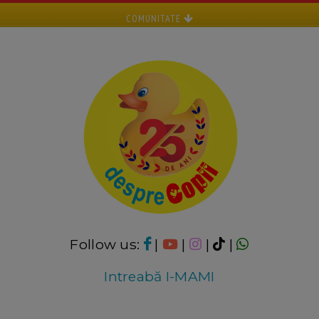
COMUNITATE
Follow us:
|
|
|
|
Intreabă I-MAMI