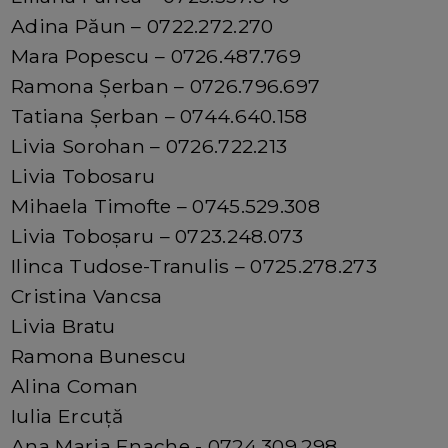
Adina Păun – 0722.272.270
Mara Popescu – 0726.487.769
Ramona Șerban – 0726.796.697
Tatiana Șerban – 0744.640.158
Livia Sorohan – 0726.722.213
Livia Tobosaru
Mihaela Timofte – 0745.529.308
Livia Toboșaru – 0723.248.073
Ilinca Tudose-Tranulis – 0725.278.273
Cristina Vancsa
Livia Bratu
Ramona Bunescu
Alina Coman
Iulia Ercuță
Ana Maria Enache - 0724.309.298