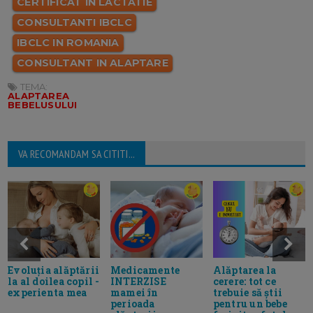
CERTIFICAT IN LACTATIE
CONSULTANTI IBCLC
IBCLC IN ROMANIA
CONSULTANT IN ALAPTARE
TEMA:
ALAPTAREA
BEBELUSULUI
VA RECOMANDAM SA CITITI...
Evoluția alăptării
Medicamente
Alăptarea la
la al doilea copil -
INTERZISE
cerere: tot ce
experienta mea
mamei în
trebuie să știi
perioada
pentru un bebe