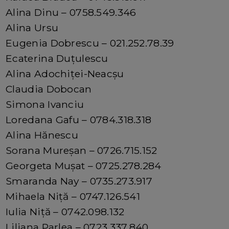
Alina Dinu – 0758.549.346
Alina Ursu
Eugenia Dobrescu – 021.252.78.39
Ecaterina Duțulescu
Alina Adochiței-Neacșu
Claudia Dobocan
Simona Ivanciu
Loredana Gafu – 0784.318.318
Alina Hănescu
Sorana Mureșan – 0726.715.152
Georgeta Mușat – 0725.278.284
Smaranda Nay – 0735.273.917
Mihaela Niță – 0747.126.541
Iulia Niță – 0742.098.132
Liliana Parlea – 0723.337.840​