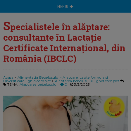
MENIU
S
pecialistele în alăptare:
consultante în Lactație
Certificate Internațional, din
România (IBCLC)
Acasa
>
Alimentatia Bebelusului - Alaptare, Lapte formula si
Diversificare - ghid complet
>
Alaptarea bebelusului - ghid complet
TEMA:
Alaptarea bebelusului
|
0
|
3/3/2023