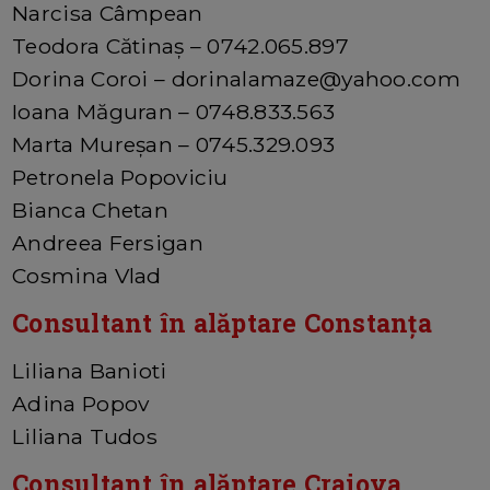
Narcisa Câmpean
Teodora Cătinaș – 0742.065.897
Dorina Coroi – dorinalamaze@yahoo.com
Ioana Măguran – 0748.833.563
Marta Mureșan – 0745.329.093
Petronela Popoviciu
Bianca Chetan
Andreea Fersigan
Cosmina Vlad
Consultant în alăptare Constanța
Liliana Banioti
Adina Popov
Liliana Tudos
Consultant în alăptare Craiova