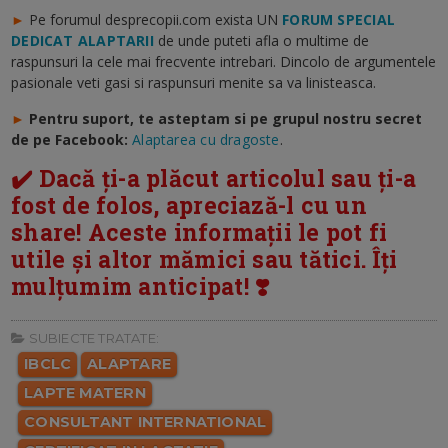
►
Pe forumul desprecopii.com exista UN
FORUM SPECIAL
DEDICAT ALAPTARII
de unde puteti afla o multime de
raspunsuri la cele mai frecvente intrebari. Dincolo de argumentele
pasionale veti gasi si raspunsuri menite sa va linisteasca.
►
Pentru suport, te asteptam si pe
grupul nostru secret
de pe Facebook:
Alaptarea cu dragoste
.
✔️ Dacă ți-a plăcut articolul sau ți-a
fost de folos, apreciază-l cu un
share! Aceste informații le pot fi
utile și altor mămici sau tătici. Îți
mulțumim anticipat! ❣️
SUBIECTE TRATATE:
IBCLC
ALAPTARE
LAPTE MATERN
CONSULTANT INTERNATIONAL