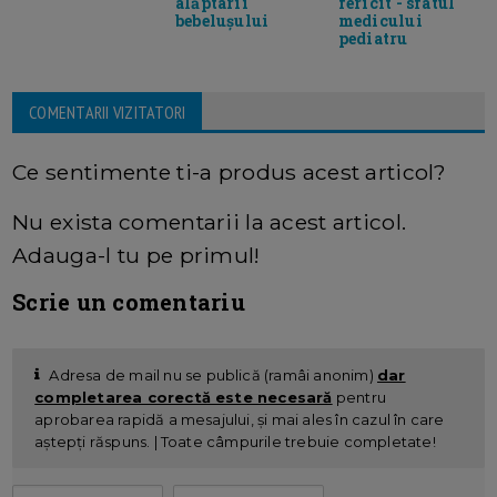
alăptarii
fericit - sfatul
bebelușului
medicului
pediatru
COMENTARII VIZITATORI
Ce sentimente ti-a produs acest articol?
Nu exista comentarii la acest articol.
Adauga-l tu pe primul!
Scrie un comentariu
Adresa de mail nu se publică (ramâi anonim)
dar
completarea corectă este necesară
pentru
aprobarea rapidă a mesajului, și mai ales în cazul în care
aștepți răspuns. | Toate câmpurile trebuie completate!