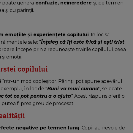
ie poate genera
confuzie, neîncredere
și, pe termen
a și cu părinții.
m emoțiile și experiențele copilului
. În loc să
timentele sale: "
Înțeleg că îți este frică și ești trist
ordare începe prin a recunoaște trăirile copilului, ceea
 și emoții.
stei copilului
să într-un mod copleșitor. Părinții pot spune adevărul
 exemplu, în loc de "
Buni va muri curând
", se poate
ac tot ce pot pentru a o ajuta
." Acest răspuns oferă o
ar putea fi prea greu de procesat.
alității
 efecte negative pe termen lung
. Copiii au nevoie de