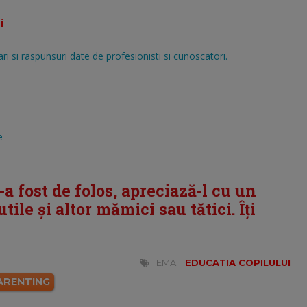
i
ri si raspunsuri date de profesionisti si cunoscatori.
e
i-a fost de folos, apreciază-l cu un
tile și altor mămici sau tătici. Îți
TEMA:
EDUCATIA COPILULUI
ARENTING