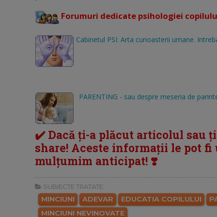
Forumuri dedicate psihologiei copilulu
Cabinetul PSI: Arta cunoasterii umane. Intreba
PARENTING - sau despre meseria de parint
✔️ Dacă ți-a plăcut articolul sau ț
share! Aceste informații le pot fi u
mulțumim anticipat! ❣️
SUBIECTE TRATATE:
MINCIUNI
ADEVAR
EDUCATIA COPILULUI
P
MINCIUNI NEVINOVATE