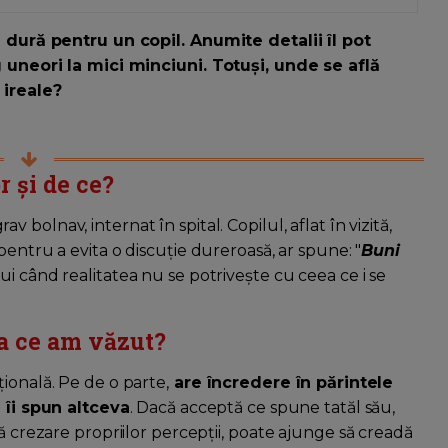
ea dură pentru un copil. Anumite detalii îl pot
rg uneori la mici minciuni. Totuși, unde se află
 ireale?
r și de ce?
v bolnav, internat în spital. Copilul, aflat în vizită,
, pentru a evita o discuție dureroasă, ar spune: "
Buni
ui când realitatea nu se potrivește cu ceea ce i se
ea ce am văzut?
ională. Pe de o parte,
are încredere în părintele
i îi spun altceva
. Dacă acceptă ce spune tatăl său,
ă crezare propriilor percepții, poate ajunge să creadă