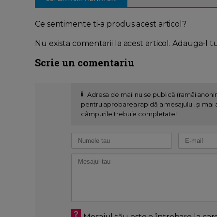
Ce sentimente ti-a produs acest articol?
Nu exista comentarii la acest articol. Adauga-l t
Scrie un comentariu
Adresa de mail nu se publică (ramâi anon
pentru aprobarea rapidă a mesajului, și mai al
câmpurile trebuie completate!
Mesajul tău este o întrebare la car