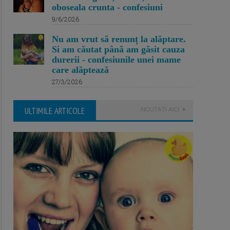
oboseala crunta - confesiuni
9/6/2026
Nu am vrut să renunț la alăptare.
Si am căutat până am găsit cauza
durerii - confesiunile unei mame
care alăptează
27/3/2026
ULTIMILE ARTICOLE
NOUTATI AICI