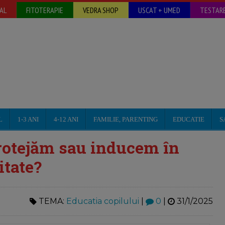
AL
FITOTERAPIE
VEDRA SHOP
USCAT + UMED
TESTARE
L
1-3 ANI
4-12 ANI
FAMILIE, PARENTING
EDUCATIE
S
Protejăm sau inducem în
itate?
TEMA:
Educatia copilului
|
0
|
31/1/2025