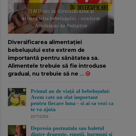
11 NU-uri in diversificarea și
alimentația bebelușului - conform
Academiei de Pediatrie
16/7/2026
AUTOR: EDITOR DC.
Diversificarea alimentației
bebelușului este extrem de
importantă pentru sănătatea sa.
Alimentele trebuie să fie introduse
gradual, nu trebuie să ne
...
Primul an de viață al bebelușului:
Avem cate un sfat important
pentru fiecare luna - si ai sa vezi ca
te va ajuta
10/7/2026
Depresia postnatala sau baletul
dintre dragoste, emotii, hormoni si