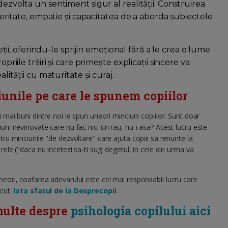
dezvolta un sentiment sigur al realității. Construirea
nceritate, empatie și capacitatea de a aborda subiectele
ieții, oferindu-le sprijin emoțional fără a le crea o lume
priile trăiri și care primește explicații sincere va
lității cu maturitate și curaj.
unile pe care le spunem copiilor
ei mai buni dintre noi le spun uneori minciuni copiilor. Sunt doar
iuni nevinovate care nu fac nici un rau, nu-i asa? Acest lucru este
ntru minciunile "de dezvoltare" care ajuta copiii sa renunte la
 rele ("daca nu incetezi sa-ti sugi degetul, in cele din urma va
neori, coafarea adevarului este cel mai responsabil lucru care
acut.
Iata sfatul de la Desprecopii
ulte despre
psihologia copilului aici