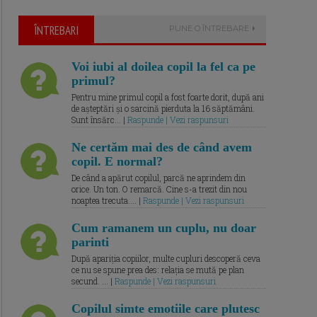
ÎNTREBARI
PUNE O ÎNTREBARE
Voi iubi al doilea copil la fel ca pe
primul?
Pentru mine primul copil a fost foarte dorit, după ani
de așteptări și o sarcină pierduta la 16 săptămâni.
Sunt însărc... |
Raspunde | Vezi raspunsuri
Ne certăm mai des de când avem
copil. E normal?
De când a apărut copilul, parcă ne aprindem din
orice. Un ton. O remarcă. Cine s-a trezit din nou
noaptea trecuta.... |
Raspunde | Vezi raspunsuri
Cum ramanem un cuplu, nu doar
parinti
După apariția copiilor, multe cupluri descoperă ceva
ce nu se spune prea des: relația se mută pe plan
secund. ... |
Raspunde | Vezi raspunsuri
Copilul simte emotiile care plutesc