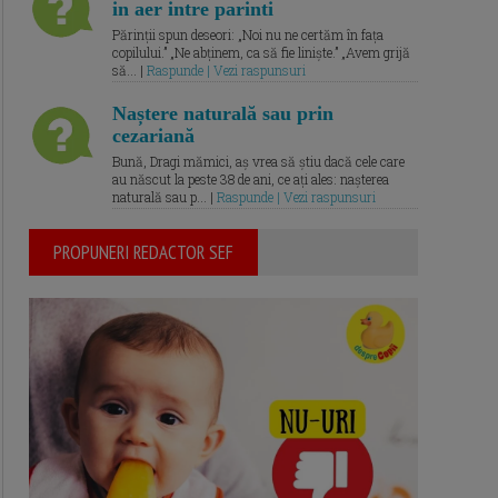
in aer intre parinti
Părinții spun deseori: „Noi nu ne certăm în fața
copilului.” „Ne abținem, ca să fie liniște.” „Avem grijă
să... |
Raspunde | Vezi raspunsuri
Naștere naturală sau prin
cezariană
Bună, Dragi mămici, aș vrea să știu dacă cele care
au născut la peste 38 de ani, ce ați ales: nașterea
naturală sau p... |
Raspunde | Vezi raspunsuri
PROPUNERI REDACTOR SEF