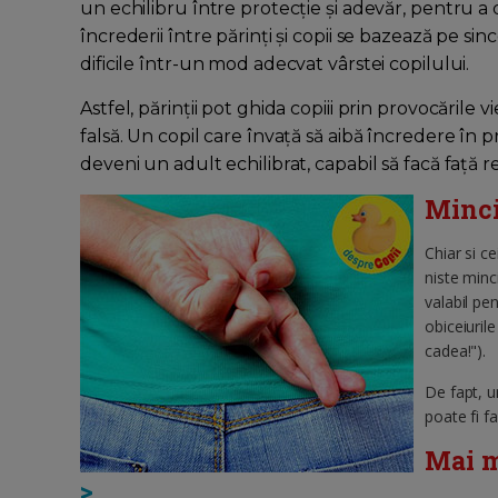
un echilibru între protecție și adevăr, pentru a 
încrederii între părinți și copii se bazează pe si
dificile într-un mod adecvat vârstei copilului.
Astfel, părinții pot ghida copiii prin provocările v
falsă. Un copil care învață să aibă încredere în pro
deveni un adult echilibrat, capabil să facă față rea
Minci
Chiar si c
niste minc
valabil pe
obiceiurile
cadea!").
De fapt, u
poate fi f
Mai m
>