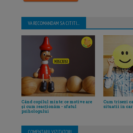
VA RECOMANDAM SA CITITI...
Când copilul minte: ce motive are
Cum trisezi c
și cum reacționăm - sfatul
situatii in ca
psihologului
COMENTARII VIZITATORI