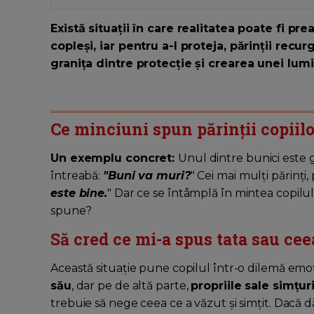
Există situații în care realitatea poate fi pr
copleși, iar pentru a-l proteja, părinții recu
granița dintre protecție și crearea unei lumi
Ce minciuni spun părinții copiilo
Un exemplu concret:
Unul dintre bunici este gra
întreabă:
"Buni va muri?
" Cei mai mulți părinți
este bine.
" Dar ce se întâmplă în mintea copilul
spune?
Să cred ce mi-a spus tata sau ce
Această situație pune copilul într-o dilemă emoț
său
, dar pe de altă parte,
propriile sale simțur
trebuie să nege ceea ce a văzut și simțit. Dacă d