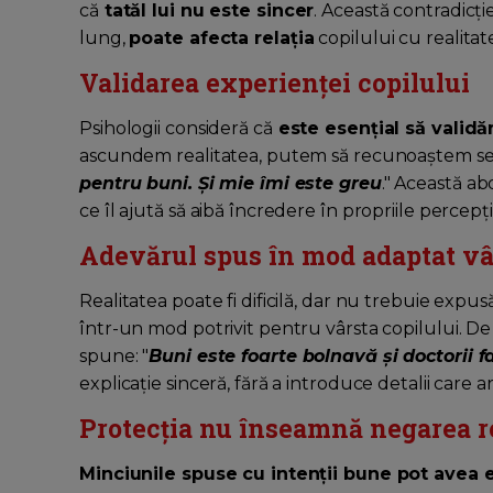
că
tatăl lui nu este sincer
. Această contradicț
lung,
poate afecta relația
copilului cu realitate
Validarea experienței copilului
Psihologii consideră că
este esențial să validă
ascundem realitatea, putem să recunoaștem sen
pentru buni. Și mie îmi este greu
." Această ab
ce îl ajută să aibă încredere în propriile percepții
Adevărul spus în mod adaptat vâr
Realitatea poate fi dificilă, dar nu trebuie expu
într-un mod potrivit pentru vârsta copilului. De
spune: "
Buni este foarte bolnavă și doctorii f
explicație sinceră, fără a introduce detalii care 
Protecția nu înseamnă negarea re
Minciunile spuse cu intenții bune pot avea