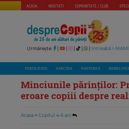
ACASA
NOUTATI
COMUNITATE / CLUB
SPECI
Urmărește:
|
|
|
|
|
Intreabă I-MAMI
FERTILITATE
SARCINA
NASTEREA
BEBELUSU
Minciunile părinților: 
eroare copiii despre real
Acasa
>
Copilul 4-6 ani