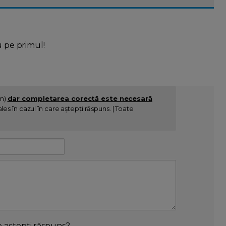
u pe primul!
im)
dar completarea corectă este necesară
es în cazul în care aștepți răspuns. | Toate
e aștepți răspuns?