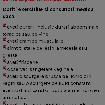
Opriti exercitiile si consultati medicul
daca:
aveti dureri, inclusiv dureri abdominale,
toracice sau pelvine
aveti crampe musculare
simtiti stare de lesin, ameteala sau
greata
aveti frisoane
observati sangerare vaginala
aveti o scurgere brusca de lichid din
vagin sau o scurgere de fluid constant,
eventual indicand o ruptura a membranei
amniotice
simtiti batai neregulate sau rapide ale