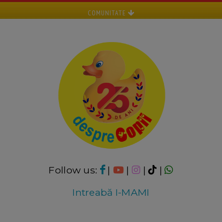
COMUNITATE
Follow us:
|
|
|
|
Intreabă I-MAMI