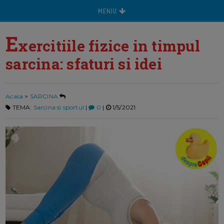
MENIU
E
xercitiile fizice in timpul
sarcina: sfaturi si idei
Acasa
>
SARCINA
TEMA:
Sarcina si sportul
|
0
|
1/5/2021