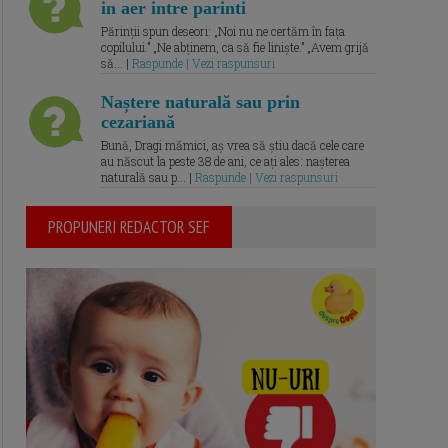
in aer intre parinti
Părinții spun deseori: „Noi nu ne certăm în fața
copilului.” „Ne abținem, ca să fie liniște.” „Avem grijă
să... |
Raspunde | Vezi raspunsuri
Naștere naturală sau prin
cezariană
Bună, Dragi mămici, aș vrea să știu dacă cele care
au născut la peste 38 de ani, ce ați ales: nașterea
naturală sau p... |
Raspunde | Vezi raspunsuri
PROPUNERI REDACTOR SEF