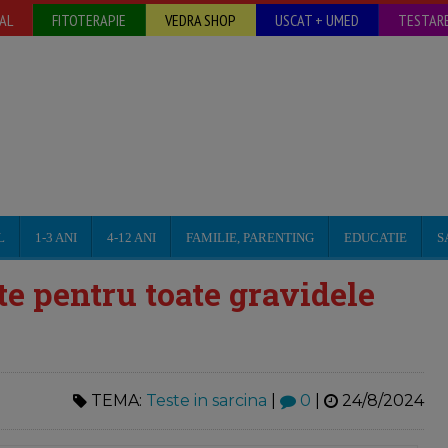
AL
FITOTERAPIE
VEDRA SHOP
USCAT + UMED
TESTARE
L
1-3 ANI
4-12 ANI
FAMILIE, PARENTING
EDUCATIE
S
te pentru toate gravidele
TEMA:
Teste in sarcina
|
0
|
24/8/2024