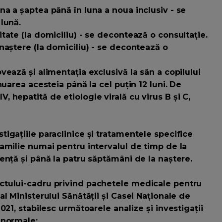
a a șaptea până în luna a noua inclusiv - se
lună.
tate (la domiciliu) - se decontează o consultație.
naștere (la domiciliu) - se decontează o
vează și alimentația exclusivă la sân a copilului
uarea acesteia până la cel puțin 12 luni. De
hepatită de etiologie virală cu virus B și C,
igațiile paraclinice și tratamentele specifice
amilie numai pentru intervalul de timp de la
ență și până la patru săptămâni de la naștere.
ctului-cadru privind pachetele medicale pentru
l Ministerului Sănătății și Casei Naționale de
021, stabilesc următoarele analize și investigații
 normale: