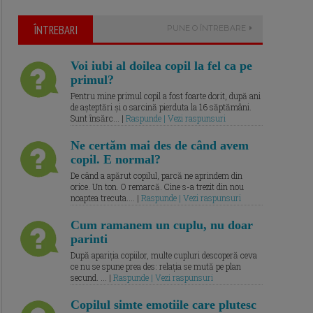
ÎNTREBARI
PUNE O ÎNTREBARE
Voi iubi al doilea copil la fel ca pe
primul?
Pentru mine primul copil a fost foarte dorit, după ani
de așteptări și o sarcină pierduta la 16 săptămâni.
Sunt însărc... |
Raspunde | Vezi raspunsuri
Ne certăm mai des de când avem
copil. E normal?
De când a apărut copilul, parcă ne aprindem din
orice. Un ton. O remarcă. Cine s-a trezit din nou
noaptea trecuta.... |
Raspunde | Vezi raspunsuri
Cum ramanem un cuplu, nu doar
parinti
După apariția copiilor, multe cupluri descoperă ceva
ce nu se spune prea des: relația se mută pe plan
secund. ... |
Raspunde | Vezi raspunsuri
Copilul simte emotiile care plutesc