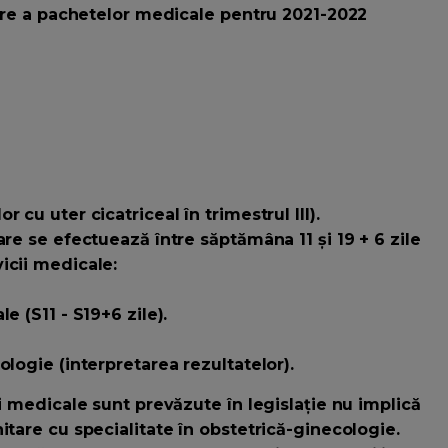
care a pachetelor medicale pentru 2021-2022
 cu uter cicatriceal în trimestrul III).
are se efectuează între săptămâna 11 și 19 + 6 zile
icii medicale:
e (S11 - S19+6 zile).
ologie (interpretarea rezultatelor).
ii medicale sunt prevăzute în legislație nu implică
itare cu specialitate în obstetrică-ginecologie.