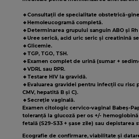
🔹Consultații de specialitate obstetrică-gin
🔹Hemoleucogramă completă.
🔹Determinarea grupului sanguin ABO și Rh 
🔹Uree serică, acid uric seric și creatinină se
🔹Glicemie.
🔹TGP, TGO, TSH.
🔹Examen complet de urină (sumar + sedime
🔹VDRL sau RPR.
🔹Testare HIV la gravidă.
🔹Evaluarea gravidei pentru infecții cu risc
CMV, hepatită B și C).
🔹Secreție vaginală.
Examen citologic cervico-vaginal Babeș-Papa
toleranță la glucoză per os +/- hemoglobină 
fetală (S29-S33 + șase zile) sau depistarea s
Ecografie de confirmare, viabilitate și datare