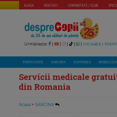
ACASA
NOUTATI
COMUNITATE / CLUB
SPECI
Urmărește:
|
|
|
|
|
Intreabă I-MAMI
FERTILITATE
SARCINA
NASTEREA
BEBELUSU
Servicii medicale gratui
din Romania
Acasa
>
SARCINA