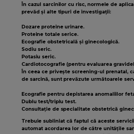
În cazul sarcinilor cu risc, normele de apli
prevăd și alte tipuri de investigații:
Dozare proteine urinare.
Proteine totale serice.
Ecografie obstetricală și ginecologică.
Sodiu seric.
Potasiu seric.
Cardiotocografie (pentru evaluarea gravidelor
În ceea ce privește screening-ul prenatal, c
de sarcină, sunt prevăzute următoarele serv
Ecografie pentru depistarea anomaliilor fetal
Dublu test/triplu test.
Consultație de specialitate obstetrică ginec
Trebuie subliniat că faptul că aceste servic
automat acordarea lor de către unitățile san