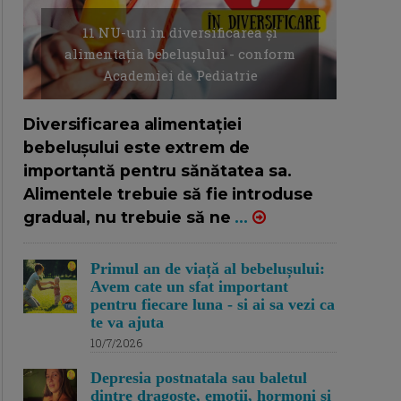
11 NU-uri in diversificarea și
alimentația bebelușului - conform
Academiei de Pediatrie
16/7/2026
AUTOR: EDITOR DC.
Diversificarea alimentației
bebelușului este extrem de
importantă pentru sănătatea sa.
Alimentele trebuie să fie introduse
gradual, nu trebuie să ne
...
Primul an de viață al bebelușului:
Avem cate un sfat important
pentru fiecare luna - si ai sa vezi ca
te va ajuta
10/7/2026
Depresia postnatala sau baletul
dintre dragoste, emotii, hormoni si