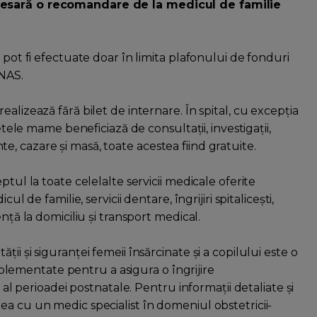
ecesară o recomandare de la medicul de familie
 pot fi efectuate doar în limita plafonului de fonduri
CNAS.
alizează fără bilet de internare. În spital, cu excepția
etele mame beneficiază de consultații, investigații,
, cazare și masă, toate acestea fiind gratuite.
ptul la toate celelalte servicii medicale oferite
l de familie, servicii dentare, îngrijiri spitalicești,
nță la domiciliu și transport medical.
i și siguranței femeii însărcinate și a copilului este o
 implementate pentru a asigura o îngrijire
i al perioadei postnatale. Pentru informații detaliate și
ea cu un medic specialist în domeniul obstetricii-