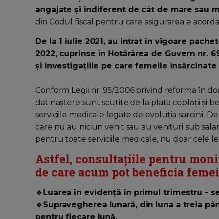
angajate și indiferent de cât de mare sau mi
din Codul fiscal pentru care asigurarea e acordat
De la 1 iulie 2021, au intrat în vigoare pache
2022, cuprinse în Hotărârea de Guvern nr. 69
și investigațiile pe care femeile însărcinate
Conform Legii nr. 95/2006 privind reforma în dom
dat naștere sunt scutite de la plata coplății și b
serviciile medicale legate de evoluția sarcinii. D
care nu au niciun venit sau au venituri sub salar
pentru toate serviciile medicale, nu doar cele le
Astfel, consultațiile pentru monit
de care acum pot beneficia femei
🔹Luarea în evidență în primul trimestru - s
🔹Supravegherea lunară, din luna a treia pâ
pentru fiecare lună.