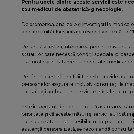
Pentru unele dintre aceste servicii este n
sau medicul de obstetrică-ginecologie.
De asemenea, analizele și investigațiile medicale
alocate unităților sanitare respective de către 
Pe lângă acestea, internarea pentru naștere se re
situațiilor care necesită condiții speciale, proasp
diagnosticare, tratamente medicale, medicamente
Pe lângă aceste beneficii, femeile gravide au dre
persoanelor asigurate, inclusiv consultații la medicu
consultații ambulatorii, servicii medicale de urge
Este important de menționat că asigurarea sănătăți
prioritate și că aceste măsuri și servicii au fost
corespunzătoare și accesibilă în timpul sarcinii ș
asistență personalizată, se recomandă consultar