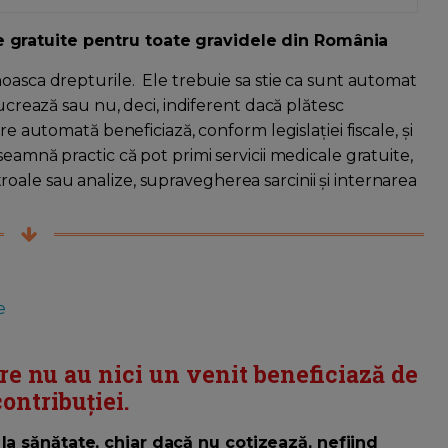
e gratuite pentru toate gravidele din România
noasca drepturile. Ele trebuie sa stie ca sunt automat
lucrează sau nu, deci, indiferent dacă plătesc
re automată beneficiază, conform legislației fiscale, și
eamnă practic că pot primi servicii medicale gratuite,
ale sau analize, supravegherea sarcinii și internarea
e
re nu au nici un venit beneficiază de
ontribuţiei.
la sănătate, chiar dacă nu cotizează, nefiind