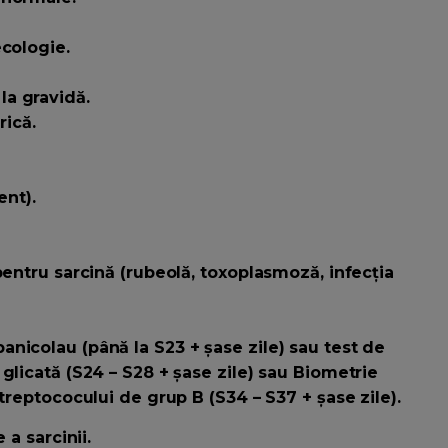
ecologie.
la gravidă.
rică.
nt).
 pentru sarcină (rubeolă, toxoplasmoză, infecția
nicolau (până la S23 + șase zile) sau test de
glicată (S24 – S28 + șase zile) sau Biometrie
treptococului de grup B (S34 – S37 + șase zile).
 a sarcinii.