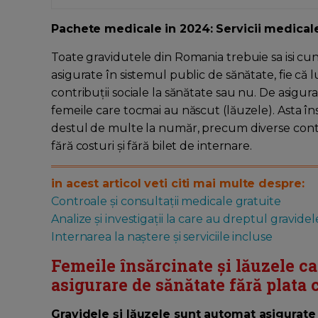
Pachete medicale in 2024: Servicii medical
Toate gravidutele din Romania trebuie sa isi cu
asigurate în sistemul public de sănătate, fie că 
contribuții sociale la sănătate sau nu. De asigura
femeile care tocmai au născut (lăuzele). Asta îns
destul de multe la număr, precum diverse contro
fără costuri și fără bilet de internare.
in acest articol veti citi mai multe despre:
Controale și consultații medicale gratuite
Analize și investigații la care au dreptul gravidel
Internarea la naștere și serviciile incluse
Femeile însărcinate şi lăuzele ca
asigurare de sănătate fără plata c
Gravidele și lăuzele sunt automat asigurate 