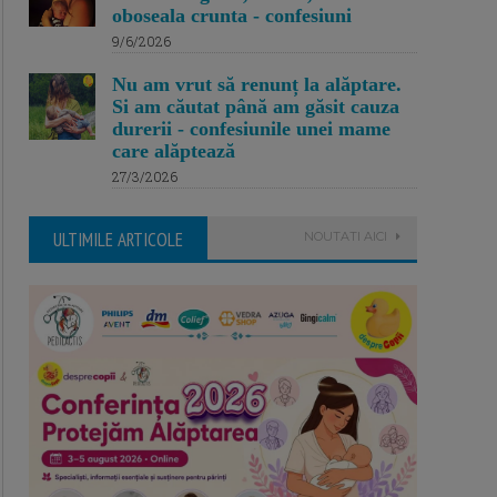
oboseala crunta - confesiuni
9/6/2026
Nu am vrut să renunț la alăptare.
Si am căutat până am găsit cauza
durerii - confesiunile unei mame
care alăptează
27/3/2026
ULTIMILE ARTICOLE
NOUTATI AICI