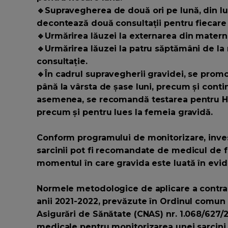
🔹Supravegherea de două ori pe lună, din lun
decontează două consultații pentru fiecare 
🔹Urmărirea lăuzei la externarea din materni
🔹Urmărirea lăuzei la patru săptămâni de la 
consultație.
🔹În cadrul supravegherii gravidei, se promo
până la vârsta de șase luni, precum și contin
asemenea, se recomandă testarea pentru HIV, 
precum și pentru lues la femeia gravidă.
Conform programului de monitorizare, invest
sarcinii pot fi recomandate de medicul de f
momentul în care gravida este luată în evid
Normele metodologice de aplicare a contra
anii 2021-2022, prevăzute în Ordinul comun a
Asigurări de Sănătate (CNAS) nr. 1.068/627/2
medicale pentru monitorizarea unei sarcini