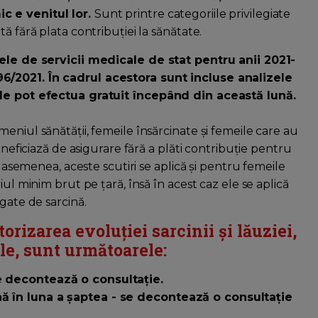
c e venitul lor.
Sunt printre categoriile privilegiate
ă fără plata contribuției la sănătate.
tele de servicii medicale de stat pentru anii 2021-
6/2021. În cadrul acestora sunt incluse analizele
 le pot efectua gratuit începând din această lună.
eniul sănătății, femeile însărcinate și femeile care au
eneficiază de asigurare fără a plăti contribuție pentru
e asemenea, aceste scutiri se aplică și pentru femeile
iul minim brut pe țară, însă în acest caz ele se aplică
gate de sarcină.
orizarea evoluției sarcinii și lăuziei,
le, sunt următoarele:
e decontează o consultație.
nă în luna a șaptea - se decontează o consultație