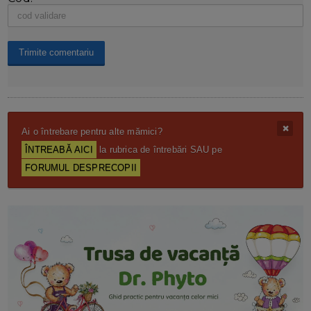
Ai o întrebare pentru alte mămici?
ÎNTREABĂ AICI
la rubrica de întrebări SAU pe
FORUMUL DESPRECOPII