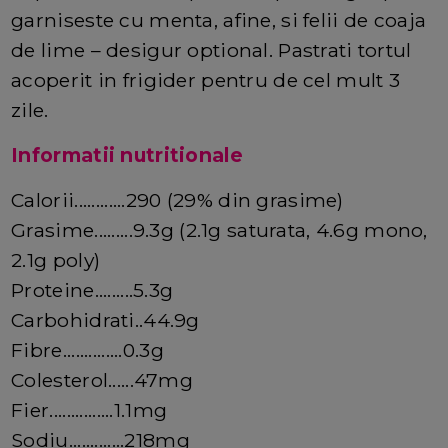
garniseste cu menta, afine, si felii de coaja
de lime – desigur optional. Pastrati tortul
acoperit in frigider pentru de cel mult 3
zile.
Informatii nutritionale
Calorii............290 (29% din grasime)
Grasime.........9.3g (2.1g saturata, 4.6g mono,
2.1g poly)
Proteine.........5.3g
Carbohidrati..44.9g
Fibre..............0.3g
Colesterol......47mg
Fier...............1.1mg
Sodiu.............218mg