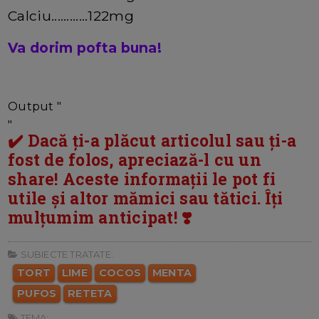
Calciu............122mg
Va dorim pofta buna!
Output "
"
✔️ Dacă ți-a plăcut articolul sau ți-a
fost de folos, apreciază-l cu un
share! Aceste informații le pot fi
utile și altor mămici sau tătici. Îți
mulțumim anticipat! ❣️
SUBIECTE TRATATE:
TORT
LIME
COCOS
MENTA
PUFOS
RETETA
TEMA: