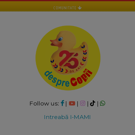
COMUNITATE
Follow us:
|
|
|
|
Intreabă I-MAMI