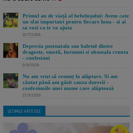
Primul an de viață al bebelușului: Avem cate
un sfat important pentru fiecare luna - si ai
sa vezi ca te va ajuta
10/7/2026
Depresia postnatala sau baletul dintre
dragoste, emotii, hormoni si oboseala crunta
- confesiuni
9/6/2026
Nu am vrut să renunț la alăptare. Si am
căutat până am găsit cauza durerii -
confesiunile unei mame care alăptează
27/3/2026
ULTIMILE ARTICOLE