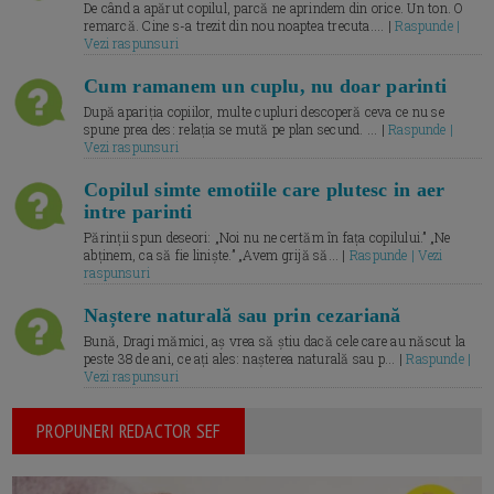
De când a apărut copilul, parcă ne aprindem din orice. Un ton. O
remarcă. Cine s-a trezit din nou noaptea trecuta.... |
Raspunde |
Vezi raspunsuri
Cum ramanem un cuplu, nu doar parinti
După apariția copiilor, multe cupluri descoperă ceva ce nu se
spune prea des: relația se mută pe plan secund. ... |
Raspunde |
Vezi raspunsuri
Copilul simte emotiile care plutesc in aer
intre parinti
Părinții spun deseori: „Noi nu ne certăm în fața copilului.” „Ne
abținem, ca să fie liniște.” „Avem grijă să... |
Raspunde | Vezi
raspunsuri
Naștere naturală sau prin cezariană
Bună, Dragi mămici, aș vrea să știu dacă cele care au născut la
peste 38 de ani, ce ați ales: nașterea naturală sau p... |
Raspunde |
Vezi raspunsuri
PROPUNERI REDACTOR SEF