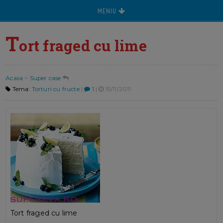
MENIU
T
ort fraged cu lime
Acasa
>
Super case
Tema:
Torturi cu fructe
|
1
|
15/11/2011
Tort fraged cu lime