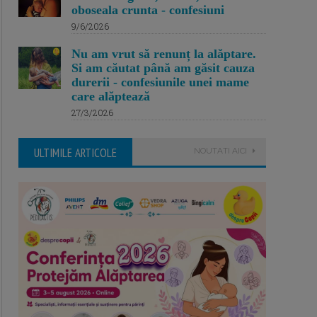
oboseala crunta - confesiuni
9/6/2026
Nu am vrut să renunț la alăptare.
Si am căutat până am găsit cauza
durerii - confesiunile unei mame
care alăptează
27/3/2026
ULTIMILE ARTICOLE
NOUTATI AICI