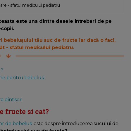
are - sfatul medicului pediatru
easta este una dintre desele intrebari de pe
copii.
ri bebelușului tău suc de fructe iar dacă o faci,
 cât - sfatul medicului pediatru.
t?
ne pentru bebelusi:
a dintisori
 fructe si cat?
or de bebelusi
este despre introducerea sucului de
bebelusului suc de fructe?