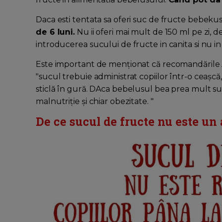
Daca esti tentata sa oferi suc de fructe bebeku
de 6 luni.
Nu ii oferi mai mult de 150 ml pe zi, 
introducerea sucului de fructe in canita si nu in
Este important de menționat că recomandările 
"sucul trebuie administrat copiilor într-o ceașcă, 
sticlă în gură. DAca bebelusul bea prea mult s
malnutriție și chiar obezitate. "
De ce sucul de fructe nu este un