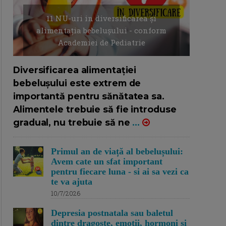
11 NU-uri in diversificarea și
alimentația bebelușului - conform
Academiei de Pediatrie
16/7/2026
AUTOR: EDITOR DC.
Diversificarea alimentației
bebelușului este extrem de
importantă pentru sănătatea sa.
Alimentele trebuie să fie introduse
gradual, nu trebuie să ne
...
Primul an de viață al bebelușului:
Avem cate un sfat important
pentru fiecare luna - si ai sa vezi ca
te va ajuta
10/7/2026
Depresia postnatala sau baletul
dintre dragoste, emotii, hormoni si