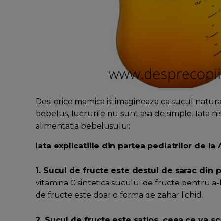
Desi orice mamica isi imagineaza ca sucul natur
bebelus, lucrurile nu sunt asa de simple. Iata n
alimentatia bebelusului:
Iata explicatiile din partea pediatrilor de 
1. Sucul de fructe este destul de sarac din 
vitamina C sintetica sucului de fructe pentru a-
de fructe este doar o forma de zahar lichid.
2. Sucul de fructe este satios, ceea ce va s