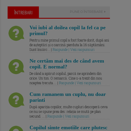
ÎNTREBARI
PUNE O ÎNTREBARE
Voi iubi al doilea copil la fel ca pe
primul?
Pentru mine primul copil a fost foarte dorit, după ani
de așteptări și o sarcină pierduta la 16 săptămâni.
Sunt însărc... |
Raspunde | Vezi raspunsuri
Ne certăm mai des de când avem
copil. E normal?
De când a apărut copilul, parcă ne aprindem din
orice. Un ton. O remarcă. Cine s-a trezit din nou
noaptea trecuta.... |
Raspunde | Vezi raspunsuri
Cum ramanem un cuplu, nu doar
parinti
După apariția copiilor, multe cupluri descoperă ceva
ce nu se spune prea des: relația se mută pe plan
secund. ... |
Raspunde | Vezi raspunsuri
Copilul simte emotiile care plutesc