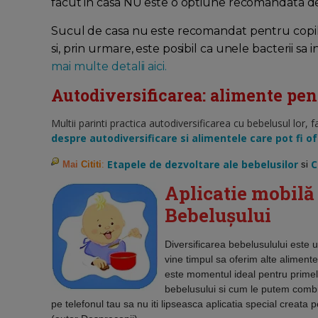
facut in casa NU este o optiune recomandata d
Sucul de casa nu este recomandat pentru copilas
si, prin urmare, este posibil ca unele bacterii sa
mai multe detalii aici.
Autodiversificarea: alimente pent
Multii parinti practica autodiversificarea cu bebelusul lor,
despre autodiversificare si alimentele care pot fi of
Etapele de dezvoltare ale bebelusilor
C
Mai
Cititi
:
si
Aplicatie mobilă 
Bebelușului
Diversificarea bebelusulului este 
vine timpul sa oferim alte aliment
este momentul ideal pentru primel
bebelusului si cum le putem combi
pe telefonul tau sa nu iti lipseasca aplicatia special creata