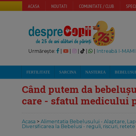
ACASA
NOUTATI
COMUNITATE / CLUB
SPECI
Urmărește:
|
|
|
|
|
Intreabă I-MAMI
FERTILITATE
SARCINA
NASTEREA
BEBELUSU
Când putem da bebelușulu
care - sfatul medicului 
Acasa
>
Alimentatia Bebelusului - Alaptare, Lap
Diversificarea la Bebelusi - reguli, riscuri, re