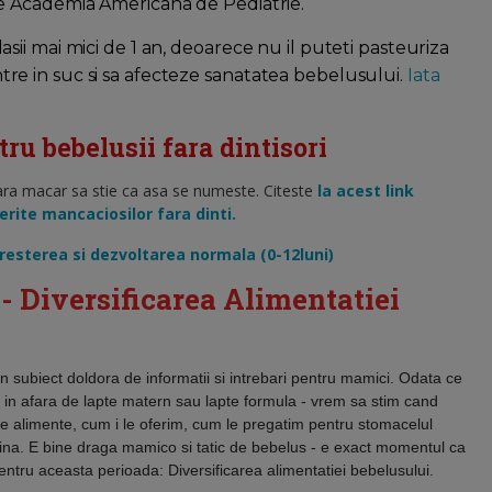
e Academia Americana de Pediatrie.
ii mai mici de 1 an, deoarece nu il puteti pasteuriza
 intre in suc si sa afecteze sanatatea bebelusului.
Iata
ru bebelusii fara dintisori
 fara macar sa stie ca asa se numeste. Citeste
la acest link
erite mancaciosilor fara dinti.
resterea si dezvoltarea normala (0-12luni)
- Diversificarea Alimentatiei
un subiect doldora de informatii si intrebari pentru mamici. Odata ce
e in afara de lapte matern sau lapte formula - vrem sa stim cand
e alimente, cum i le oferim, cum le pregatim pentru stomacelul
na. E bine draga mamico si tatic de bebelus - e exact momentul ca
 pentru aceasta perioada: Diversificarea alimentatiei bebelusului.