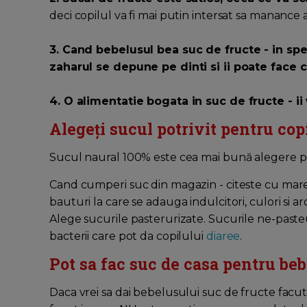
deci copilul va fi mai putin intersat sa manance 
3. Cand bebelusul bea suc de fructe - in spe
zaharul se depune pe dinti si ii poate face ca
4. O alimentatie bogata in suc de fructe - ii
Alegeți sucul potrivit pentru cop
Sucul naural 100% este cea mai bună alegere p
Cand cumperi suc din magazin - citeste cu mare 
bauturi la care se adauga indulcitori, culori si aro
Alege sucurile pasterurizate. Sucurile ne-paste
bacterii care pot da copilului
diaree
.
Pot sa fac suc de casa pentru be
Daca vrei sa dai bebelusului suc de fructe facut i