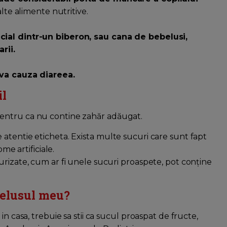
alte alimente nutritive.
cial dintr-un biberon, sau cana de bebelusi,
rii.
 va cauza diareea.
il
entru ca nu contine zahăr adăugat.
atentie eticheta. Exista multe sucuri care sunt fapt
me artificiale.
urizate, cum ar fi unele sucuri proaspete, pot conține
belusul meu?
n casa, trebuie sa stii ca sucul proaspat de fructe,