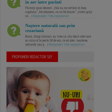
in aer intre parinti
Părinții spun deseori: „Noi nu ne certăm în fața
copilului.” „Ne abținem, ca să fie liniște.” „Avem grijă
să... |
Raspunde | Vezi raspunsuri
Naștere naturală sau prin
cezariană
Bună, Dragi mămici, aș vrea să știu dacă cele care
au născut la peste 38 de ani, ce ați ales: nașterea
naturală sau p... |
Raspunde | Vezi raspunsuri
PROPUNERI REDACTOR SEF