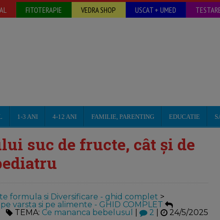
AL
FITOTERAPIE
VEDRA SHOP
USCAT + UMED
TESTARE
L
1-3 ANI
4-12 ANI
FAMILIE, PARENTING
EDUCATIE
S
i suc de fructe, cât și de
pediatru
te formula si Diversificare - ghid complet
>
tete pe varsta si pe alimente - GHID COMPLET
TEMA:
Ce mananca bebelusul
|
2
|
24/5/2025