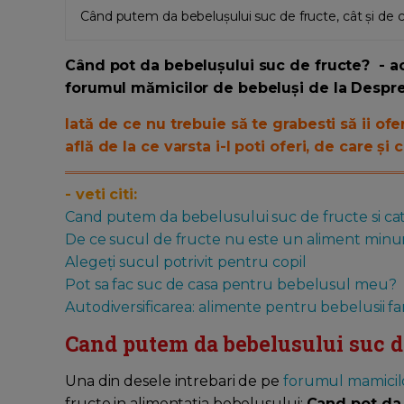
Când putem da bebelușului suc de fructe, cât și de c
Când pot da bebelușului suc de fructe? - ac
forumul mămicilor de bebeluși de la Despre
Iată de ce nu trebuie să te grabesti să ii ofe
află de la ce varsta i-l poti oferi, de care și
- veti citi:
Cand putem da bebelusului suc de fructe si ca
De ce sucul de fructe nu este un aliment minu
Alegeți sucul potrivit pentru copil
Pot sa fac suc de casa pentru bebelusul meu?
Autodiversificarea: alimente pentru bebelusii far
Cand putem da bebelusului suc de
Una din desele intrebari de pe
forumul mamicil
fructe in alimentatia bebelusului:
Cand pot da 